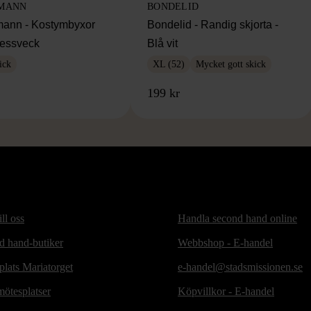
MANN
BONDELID
ann - Kostymbyxor
Bondelid - Randig skjorta -
essveck
Blå vit
ick
XL (52)
Mycket gott skick
199 kr
ill oss
Handla second hand online
d hand-butiker
Webbshop - E-handel
lats Mariatorget
e-handel@stadsmissionen.se
ötesplatser
Köpvillkor - E-handel