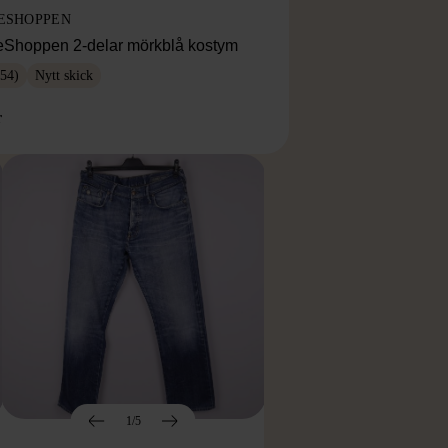
ESHOPPEN
eShoppen 2-delar mörkblå kostym
54)
Nytt skick
r
1/5