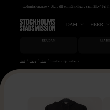
Hoppa
< stadsmissionen.se
Bidra till ett mänskligare samhälle
Fri f
till
huvudinnehåll
DAM
HERR
REA DAM
REA H
Start
Shop
Herr
Svart huvtröja med tryck