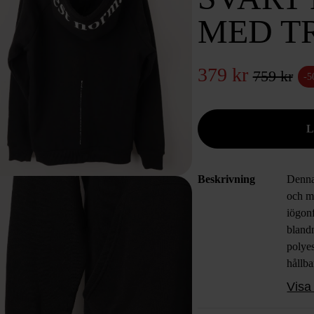
MED T
379 kr
759 kr
-
Beskrivning
Denna 
och m
iögonf
bland
polyes
hållba
prydd
Visa 
frams
unik s