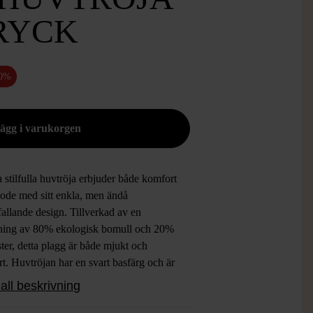
RYCK
50%
stilfulla huvtröja erbjuder både komfort
ode med sitt enkla, men ändå
allande design. Tillverkad av en
ning av 80% ekologisk bomull och 20%
ter, detta plagg är både mjukt och
rt. Huvtröjan har en svart basfärg och är
 med kontrasterande text på både
all beskrivning
idan och luvan, vilket ger en modern och
til. De justerbara dragskorna på luvan