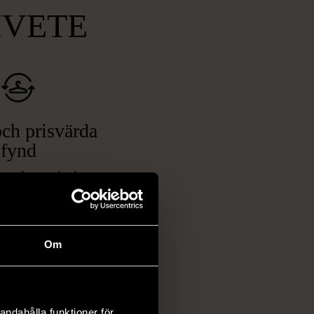
MVETE
ch prisvärda
fynd
 ett brett utbud av
rån kläder och möbler
och elektronik i våra
har chansen att hitta
Om
iginella föremål som
 i vanliga butiker.
ER
andahålla funktioner för