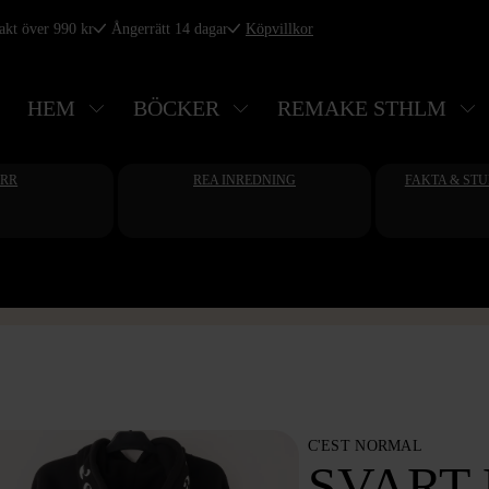
rakt över 990 kr
Ångerrätt 14 dagar
Köpvillkor
HEM
BÖCKER
REMAKE STHLM
ERR
REA INREDNING
FAKTA & ST
C'EST NORMAL
SVART