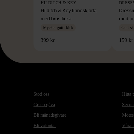
HILDITCH & KEY
DRESS
Hilditch & Key linneskjorta
Dressm
med bröstficka
med pr
Mycket gott skick
Gott sk
399 kr
159 kr
Stöd oss
Hitta t
Ge en gåva
Secon
Bli månadsgivare
Mötesp
Bli volontär
Våra m