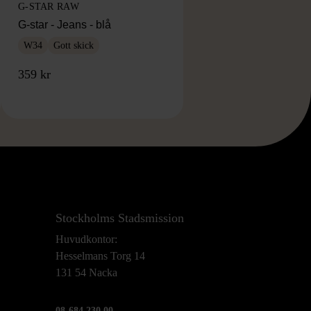
G-STAR RAW
G-star - Jeans - blå
W34
Gott skick
359 kr
Stockholms Stadsmission
Huvudkontor:
Hesselmans Torg 14
131 54 Nacka
08-684 230 00