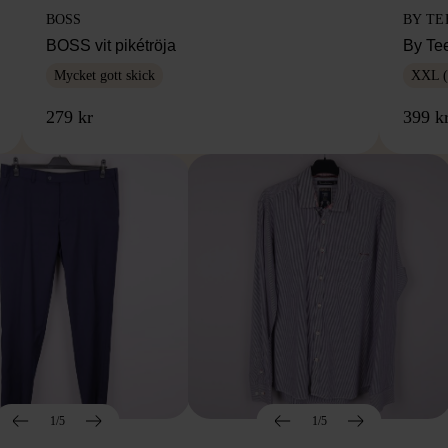
BOSS
BY TE
BOSS vit pikétröja
By Te
Mycket gott skick
XXL (
279 kr
399 k
1/5
1/5