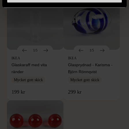
1/5
1/5
IKEA
IKEA
Glaskaraff med vita
Glasprydnad - Karisma -
ränder
Björn Rönnqvist
Mycket gott skick
Mycket gott skick
199 kr
299 kr