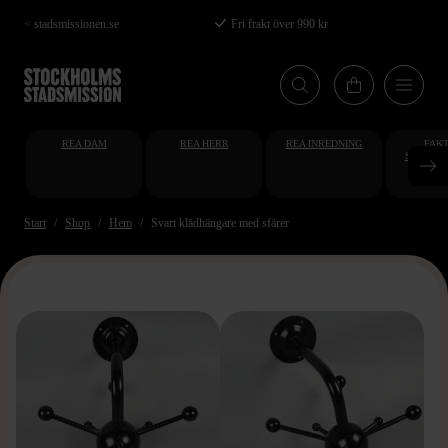
Hoppa
< stadsmissionen.se
Fri frakt över 990 kr
till
huvudinnehåll
REA DAM
REA HERR
REA INREDNING
FAKT
STUDENT
AT
Start
Shop
Hem
Svart klädhängare med sfärer