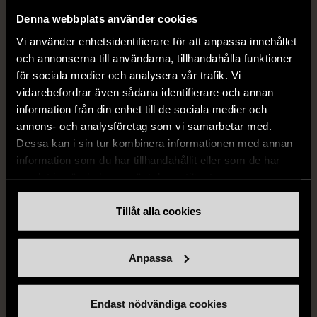
Använt skick
Gott skick
Denna webbplats använder cookies
699 kr
199 kr
Vi använder enhetsidentifierare för att anpassa innehållet
och annonserna till användarna, tillhandahålla funktioner
för sociala medier och analysera vår trafik. Vi
vidarebefordrar även sådana identifierare och annan
information från din enhet till de sociala medier och
annons- och analysföretag som vi samarbetar med.
Dessa kan i sin tur kombinera informationen med annan
information som du har tillhandahållit eller som de har
samlat in när du har använt deras tjänster.
1/5
1/5
Tillåt alla cookies
IKEA
IKEA
IKEA Vit blomformad vas
Randiga blomkrukor i set
Gott skick
Gott skick
Anpassa
259 kr
139 kr
Endast nödvändiga cookies