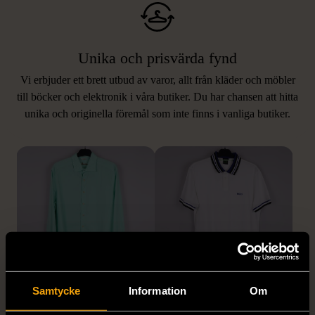
Unika och prisvärda fynd
Vi erbjuder ett brett utbud av varor, allt från kläder och möbler
LIKNANDE PRODUKTER
till böcker och elektronik i våra butiker. Du har chansen att hitta
unika och originella föremål som inte finns i vanliga butiker.
Hitta produkter som påminner om denna
1/5
1/5
Samtycke
Information
Om
STENSTRÖMS
BOSS