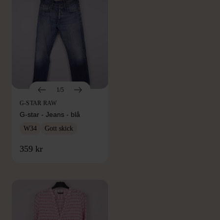
1/5
G-STAR RAW
G-star - Jeans - blå
W34
Gott skick
FRÅN SAMMA VARUMÄRKE
359 kr
Hitta produkter från samma varumärke