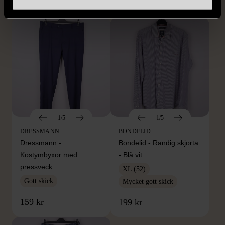
399 kr
399 kr
1/5
1/5
DRESSMANN
BONDELID
Dressmann -
Bondelid - Randig skjorta
Kostymbyxor med
- Blå vit
pressveck
XL (52)
Gott skick
Mycket gott skick
159 kr
199 kr