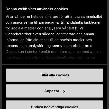
Stenströms skjorta turkos
BOSS vit pikétröja
Denna webbplats använder cookies
L (50)
Gott skick
Mycket gott skick
Vi använder enhetsidentifierare för att anpassa innehållet
259 kr
279 kr
och annonserna till användarna, tillhandahålla funktioner
för sociala medier och analysera vår trafik. Vi
vidarebefordrar även sådana identifierare och annan
information från din enhet till de sociala medier och
annons- och analysföretag som vi samarbetar med.
Dessa kan i sin tur kombinera informationen med annan
information som du har tillhandahållit eller som de har
samlat in när du har använt deras tjänster.
Tillåt alla cookies
1/5
1/5
BY TEESHOPPEN
HILDITCH & KEY
By TeeShoppen 2-delar
Hilditch & Key linneskjorta
Anpassa
mörkblå kostym
med bröstficka
XXL (54)
Nytt skick
Mycket gott skick
Endast nödvändiga cookies