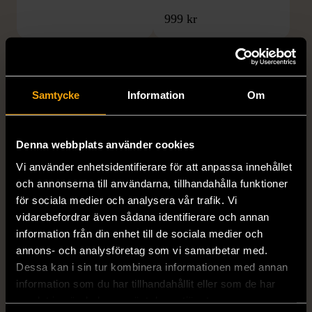
999 kr
Samtycke
Information
Om
Denna webbplats använder cookies
Vi använder enhetsidentifierare för att anpassa innehållet
1/5
1/5
och annonserna till användarna, tillhandahålla funktioner
DOBBER
KUMKUM
för sociala medier och analysera vår trafik. Vi
Dobber - Beige byxor
KumKum Ring i
vidarebefordrar även sådana identifierare och annan
med resårmidja
sterlingsilver med svarta
information från din enhet till de sociala medier och
läderimitation
stenar
annons- och analysföretag som vi samarbetar med.
Dessa kan i sin tur kombinera informationen med annan
S (34-36)
Nytt skick
Gott skick
information som du har tillhandahållit eller som de har
179 kr
399 kr
samlat in när du har använt deras tjänster.