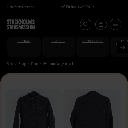
Hoppa
< stadsmissionen.se
Fri frakt över 990 kr
till
huvudinnehåll
REA DAM
REA HERR
REA INREDNING
FAKT
STUDENT
AT
Start
Shop
Dam
Svart trucker jeansjacka