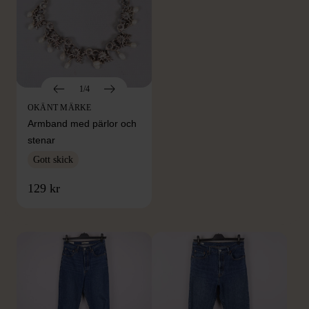
1/4
OKÄNT MÄRKE
Armband med pärlor och
stenar
Gott skick
FRÅN SAMMA VARUMÄRKE
129 kr
Hitta produkter från samma varumärke