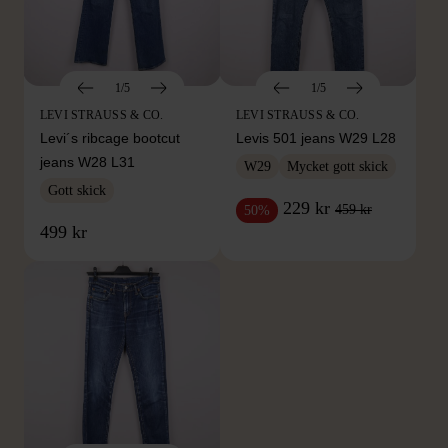
1/5
1/5
LEVI STRAUSS & CO.
LEVI STRAUSS & CO.
Levi´s ribcage bootcut
Levis 501 jeans W29 L28
jeans W28 L31
W29
Mycket gott skick
Gott skick
229 kr
459 kr
50%
499 kr