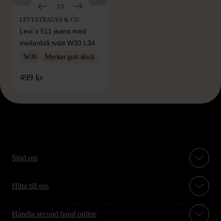
1/5
LEVI STRAUSS & CO.
Levi´s 511 jeans med
mellanblå tvätt W30 L34
W30
Mycket gott skick
499 kr
Stöd oss
Hitta till oss
Handla second hand online