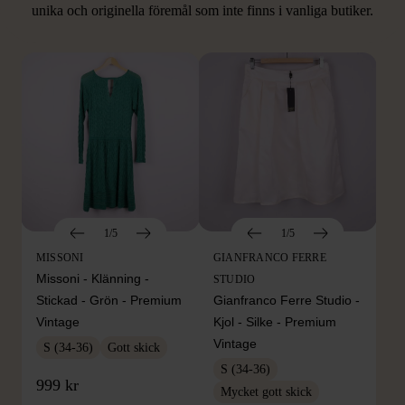
unika och originella föremål som inte finns i vanliga butiker.
Hitta produkter som påminner om denna
1/5
1/5
MISSONI
GIANFRANCO FERRE
Missoni - Klänning -
STUDIO
Stickad - Grön - Premium
Gianfranco Ferre Studio -
Vintage
Kjol - Silke - Premium
Vintage
S (34-36)
Gott skick
S (34-36)
999 kr
Mycket gott skick