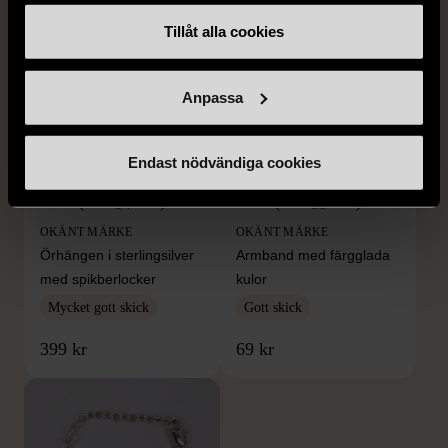
Tillåt alla cookies
Anpassa
Endast nödvändiga cookies
1/4
1/5
OKÄNT MÄRKE
OKÄNT MÄRKE
Örhängen i sterlingsilver
Armband med färgglada
med spikberlocker
kulor
Mycket gott skick
Gott skick
399 kr
69 kr