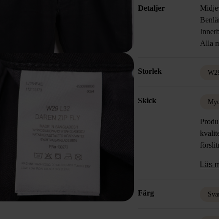
Detaljer
Midje
Benlä
Inner
Alla m
Storlek
W2
Skick
Myc
Produk
kvalit
försli
Läs 
Färg
Sva