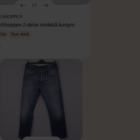
1/5
ESHOPPEN
eShoppen 2-delar mörkblå kostym
54)
Nytt skick
r