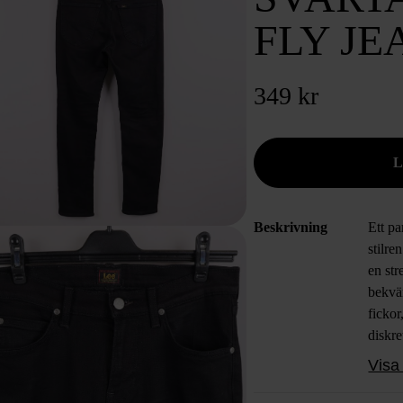
FLY JE
349 kr
Beskrivning
Ett pa
stilre
en st
bekvä
fickor
diskre
passf
Visa 
vibe.