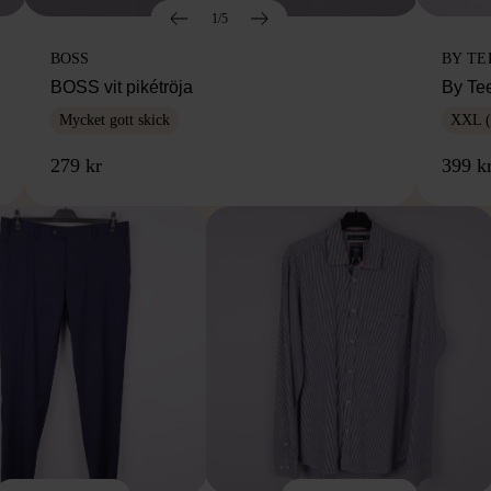
1/5
BOSS
BY TE
BOSS vit pikétröja
By Te
Mycket gott skick
XXL (
279 kr
399 k