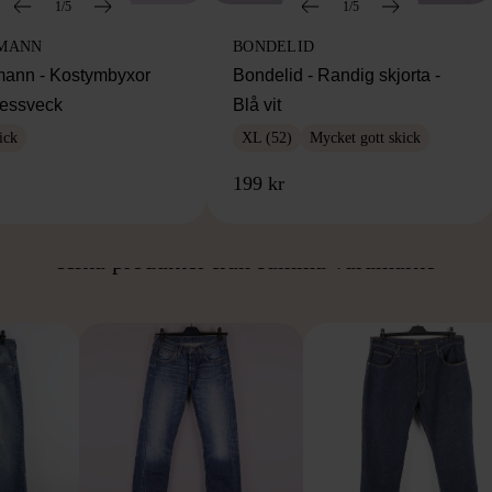
1/5
1/5
MANN
BONDELID
ann - Kostymbyxor
Bondelid - Randig skjorta -
essveck
Blå vit
ick
XL (52)
Mycket gott skick
199 kr
ÅN SAMMA VARUMÄ
Hitta produkter från samma varumärke