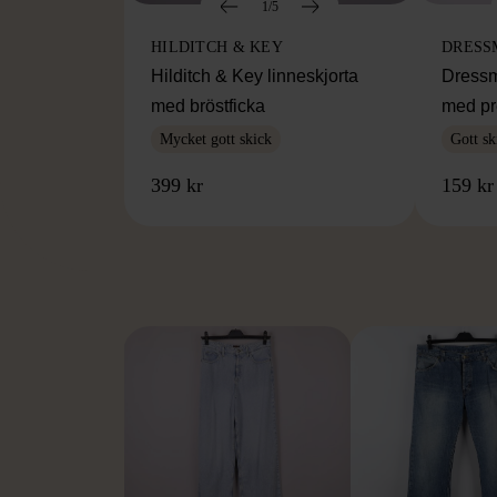
1/5
HILDITCH & KEY
DRESS
Hilditch & Key linneskjorta
Dressm
med bröstficka
med pr
Mycket gott skick
Gott sk
399 kr
159 kr
FR