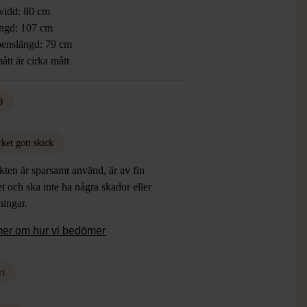
vidd: 80 cm
ngd: 107 cm
benslängd: 79 cm
ått är cirka mått
9
ket gott skick
ten är sparsamt använd, är av fin
et och ska inte ha några skador eller
tningar.
mer om hur vi bedömer
rt