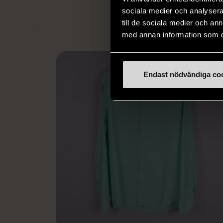
L
sociala medier och analysera 
till de sociala medier och a
med annan information som du 
Endast nödvändiga co