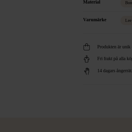
Material
Bom
Varumärke
Lee
Produkten är unik o
Fri frakt på alla k
14 dagars ångerrät