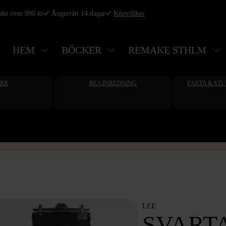
rakt över 990 kr
Ångerrätt 14 dagar
Köpvillkor
HEM
BÖCKER
REMAKE STHLM
ERR
REA INREDNING
FAKTA & ST
LEE
SVARTA