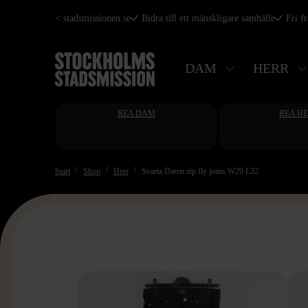
Hoppa
< stadsmissionen.se
Bidra till ett mänskligare samhälle
Fri f
till
huvudinnehåll
DAM
HERR
REA DAM
REA H
Start
Shop
Herr
Svarta Daren zip fly jeans W29 L32