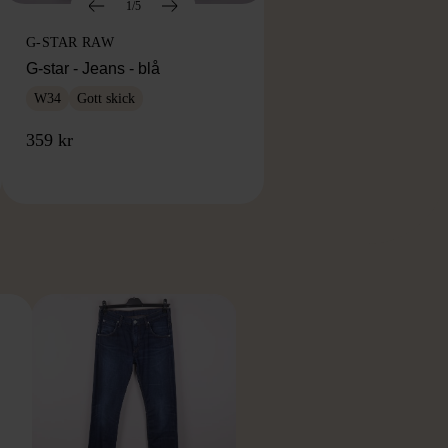
1/5
G-STAR RAW
G-star - Jeans - blå
W34
Gott skick
359 kr
RKE