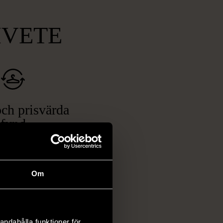
MVETE
ch prisvärda
fynd
 ett brett utbud av
rån kläder och möbler
och elektronik i våra
Om
har chansen att hitta
iginella föremål som
 i vanliga butiker.
andahålla funktioner för