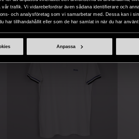
IKNANDE PRODUKT
vår trafik. Vi vidarebefordrar även sådana identifierare och anna
Hitta produkter som påminner om denna
nnons- och analysföretag som vi samarbetar med. Dessa kan i sin
har tillhandahållit eller som de har samlat in när du har använt 
okies
Anpassa