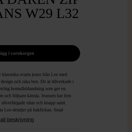
ANS W29 L32
r klassiska svarta jeans från Lee med
n design och raka ben. De är tillverkade i
retchig bomullsblandning som ger en
m och följsam känsla. Jeansen har fem
, silverfärgade nitar och knapp samt
ta Lee-detaljer på bakfickan. Smal
orm för en uppdaterad look med tidlös
all beskrivning