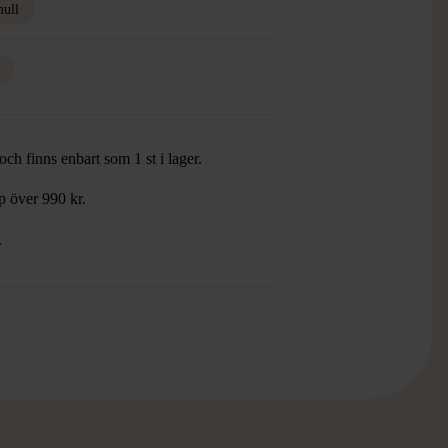
ull
ch finns enbart som 1 st i lager.
öp över 990 kr.
.