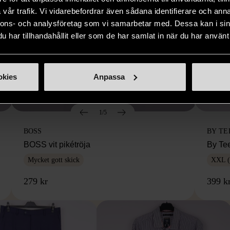
vår trafik. Vi vidarebefordrar även sådana identifierare och anna
nnons- och analysföretag som vi samarbetar med. Dessa kan i sin
har tillhandahållit eller som de har samlat in när du har använt 
okies
Anpassa
1/5
BOSS
BY TE
BOSS vit pikétröja
By Te
Mycket gott skick
XXL (
279 kr
399 k