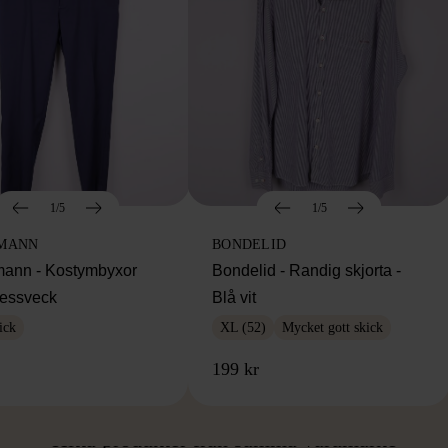
1/5
1/5
MANN
BONDELID
ann - Kostymbyxor
Bondelid - Randig skjorta -
essveck
Blå vit
ick
XL (52)
Mycket gott skick
199 kr
ÅN SAMMA VARUMÄ
Hitta produkter från samma varumärke