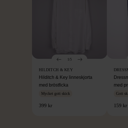
1/5
HILDITCH & KEY
DRESS
Hilditch & Key linneskjorta
Dressm
med bröstficka
med pr
Mycket gott skick
Gott sk
399 kr
159 kr
FR