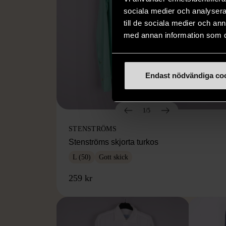
sociala medier och analysera 
till de sociala medier och a
med annan information som du 
Endast nödvändiga co
1/5
STENSTRÖMS
Stenströms skjorta turkos
L (50)
Gott skick
259 kr