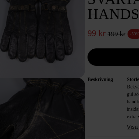
HAND
99 kr
199 kr
-50
Beskrivning
Storl
Bekvä
gul s
handl
insida
extra 
och sä
Visa 
access
moder