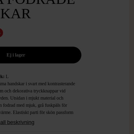
SKAR
%
ek:
L
ma handskar i svart med kontrasterande
öm och dekorativa tryckknappar vid
eden. Utsidan i mjukt material och
n fodrad med mjuk, grå fuskpäls för
värme. Elastiskt parti för skön passform
ker känsla runt handleden. Perfekt
all beskrivning
oar med detaljer som ger ett snyggt och
nt intryck.