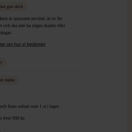
ket gott skick
ten är sparsamt använd, är av fin
et och ska inte ha några skador eller
tningar.
mer om hur vi bedömer
rt
nt märke
ch finns enbart som 1 st i lager.
öp över 990 kr.
.