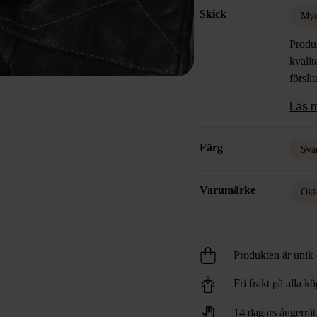
Skick
Myc
Produk
kvalit
försli
Läs 
Färg
Sva
Varumärke
Okä
Produkten är unik o
Fri frakt på alla k
14 dagars ångerrät