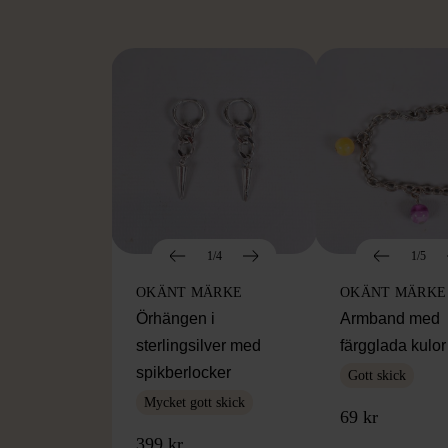
1/4
1/5
OKÄNT MÄRKE
OKÄNT MÄRKE
Örhängen i
Armband med
sterlingsilver med
färgglada kulor
spikberlocker
Gott skick
Mycket gott skick
69 kr
399 kr