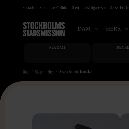
Hoppa
< stadsmissionen.se
Bidra till ett mänskligare samhälle
Fri f
till
huvudinnehåll
DAM
HERR
REA DAM
REA H
Start
Shop
Herr
Svarta fodrade handskar