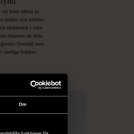
fynd
 ett brett utbud av
rån kläder och möbler
och elektronik i våra
har chansen att hitta
iginella föremål som
 i vanliga butiker.
ER
Om
andahålla funktioner för