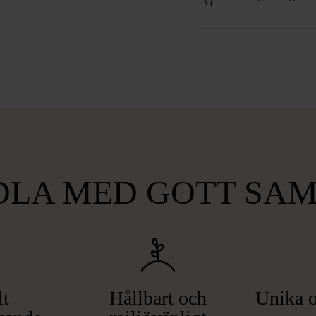
LA MED GOTT SA
lt
Hållbart och
Unika o