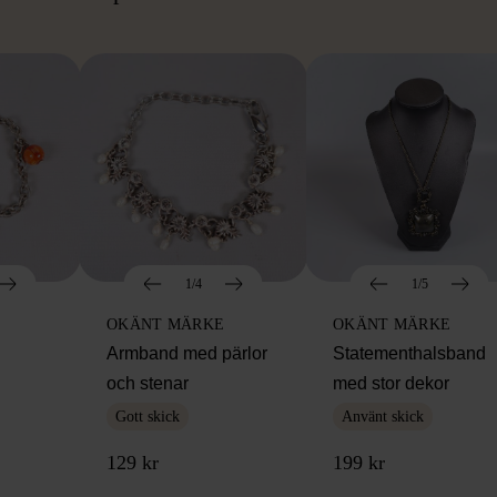
1/4
1/5
OKÄNT MÄRKE
OKÄNT MÄRKE
Armband med pärlor
Statementhalsband
och stenar
med stor dekor
Gott skick
Använt skick
129 kr
199 kr