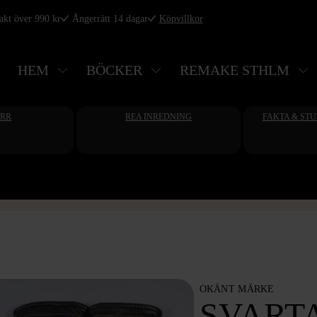
rakt över 990 kr
Ångerrätt 14 dagar
Köpvillkor
HEM
BÖCKER
REMAKE STHLM
ERR
REA INREDNING
FAKTA & ST
OKÄNT MÄRKE
SVART