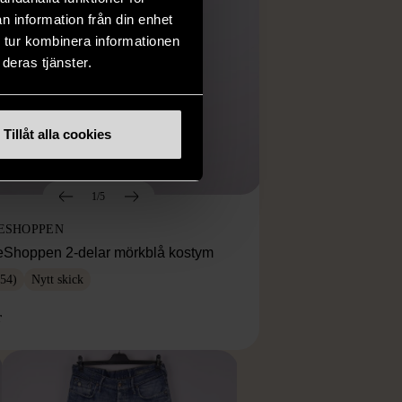
n information från din enhet
 tur kombinera informationen
deras tjänster.
Tillåt alla cookies
1/5
ESHOPPEN
eShoppen 2-delar mörkblå kostym
54)
Nytt skick
r