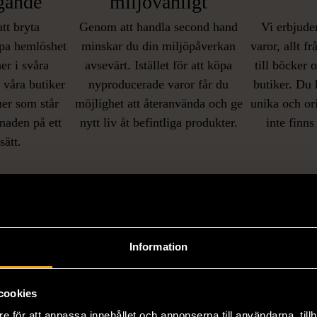
gande
miljövänligt
att bryta
Genom att handla second hand
Vi erbjuder
pa hemlöshet
minskar du din miljöpåverkan
varor, allt f
er i svåra
avsevärt. Istället för att köpa
till böcker 
i våra butiker
nyproducerade varor får du
butiker. Du 
ner som står
möjlighet att återanvända och ge
unika och or
naden på ett
nytt liv åt befintliga produkter.
inte finns
IKNANDE PRODUKT
sätt.
Hitta produkter som påminner om denna
Information
cookies
e för att anpassa innehållet och annonserna till användarna, tillh