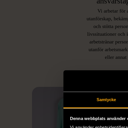
ansvarsta
Vi arbetar för 
utanförskap, bekäm
och stötta person
livssituationer och 
arbetstränar perso
utanför arbetsmark
L
eller annat 
Samtycke
Denna webbplats använder 
Vi använder enhetsidentifierar