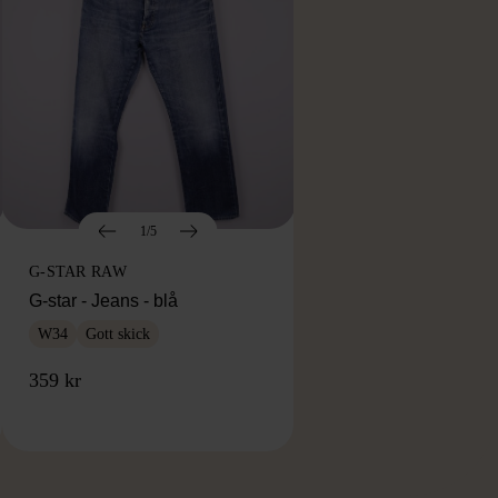
1/5
G-STAR RAW
G-star - Jeans - blå
W34
Gott skick
359 kr
RKE