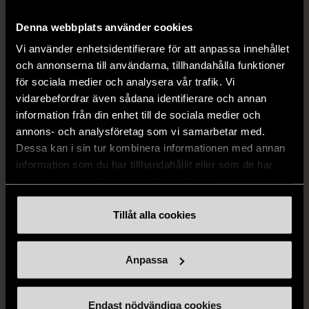
DRESSMANN
BONDELID
Denna webbplats använder cookies
Dressmann -
Bondelid - Randig skjorta
Kostymbyxor med
- Blå vit
Vi använder enhetsidentifierare för att anpassa innehållet
pressveck
och annonserna till användarna, tillhandahålla funktioner
XL (52)
för sociala medier och analysera vår trafik. Vi
Gott skick
Mycket gott skick
vidarebefordrar även sådana identifierare och annan
159 kr
199 kr
information från din enhet till de sociala medier och
annons- och analysföretag som vi samarbetar med.
Dessa kan i sin tur kombinera informationen med annan
information som du har tillhandahållit eller som de har
samlat in när du har använt deras tjänster.
Tillåt alla cookies
Anpassa
1/5
G-STAR RAW
Endast nödvändiga cookies
G-star - Jeans - blå