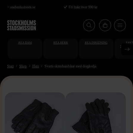
Hoppa
< stadsmissionen.se
Fri frakt över 990 kr
till
huvudinnehåll
REA DAM
REA HERR
REA INREDNING
FAKT
STUDENT
AT
Start
Shop
Herr
Svarta skinnhandskar med dragkedja