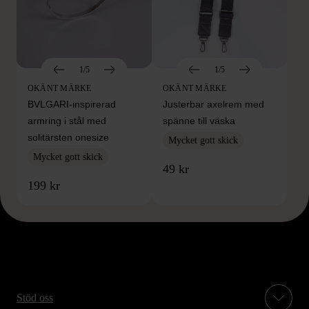
1/5
1/5
OKÄNT MÄRKE
OKÄNT MÄRKE
BVLGARI-inspirerad
Justerbar axelrem med
armring i stål med
spänne till väska
solitärsten onesize
Mycket gott skick
Mycket gott skick
49 kr
199 kr
Stöd oss