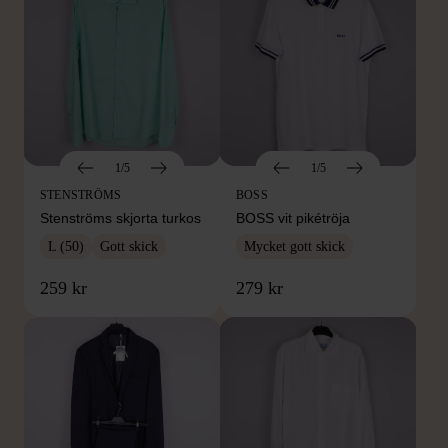
1/5
1/5
STENSTRÖMS
BOSS
Stenströms skjorta turkos
BOSS vit pikétröja
L (50)
Gott skick
Mycket gott skick
259 kr
279 kr