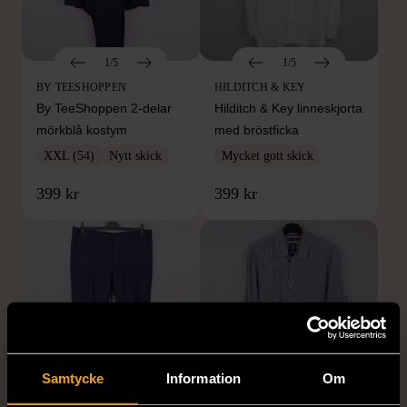
1/5
1/5
BY TEESHOPPEN
HILDITCH & KEY
By TeeShoppen 2-delar
Hilditch & Key linneskjorta
mörkblå kostym
med bröstficka
XXL (54)
Nytt skick
Mycket gott skick
399 kr
399 kr
Samtycke
Information
Om
1/5
1/5