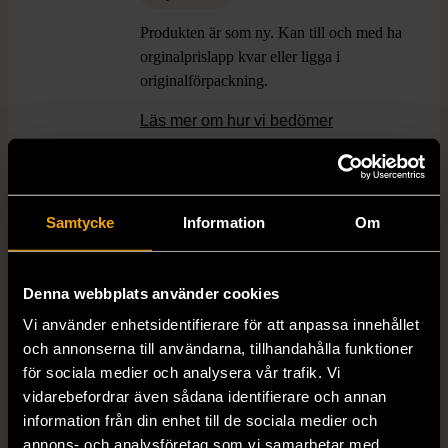
Produkten är som ny. Kan till och med ha
orginalprislapp kvar eller ligga i
originalförpackning.
Läs mer om hur vi bedömer
Dimensions
Plankor: Bredd: ca 20cm, Längd: ca
32cm / Skålar: Höjd: ca 3.5cm,
Samtycke
Information
Om
Diameter: ca 7.5cm
Färg
Träfärgad
Denna webbplats använder cookies
Vi använder enhetsidentifierare för att anpassa innehållet
Material
Trä
och annonserna till användarna, tillhandahålla funktioner
för sociala medier och analysera vår trafik. Vi
vidarebefordrar även sådana identifierare och annan
Varumärke
Sybaril
information från din enhet till de sociala medier och
annons- och analysföretag som vi samarbetar med.