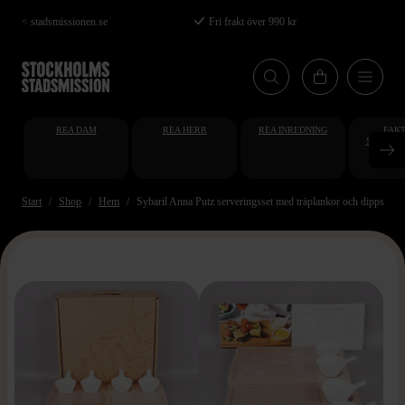
Hoppa
< stadsmissionen.se
Fri frakt över 990 kr
till
huvudinnehåll
REA DAM
REA HERR
REA INREDNING
FAKT
STUDENT
AT
Start
Shop
Hem
Sybaril Anna Putz serveringsset med träplankor och dippskålar