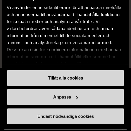
Produkten är unik och finns enbart som 1 st i lager.
Vi använder enhetsidentifierare för att anpassa innehållet
och annonserna till användarna, tillhandahålla funktioner
Fri frakt på alla köp över 990 kr.
för sociala medier och analysera vår trafik. Vi
14 dagars ångerrät.
vidarebefordrar även sådana identifierare och annan
information från din enhet till de sociala medier och
annons- och analysföretag som vi samarbetar med.
Dessa kan i sin tur kombinera informationen med annan
information som du har tillhandahållit eller som de har
samlat in när du har använt deras tjänster.
Tillåt alla cookies
Anpassa
Stöd oss
Endast nödvändiga cookies
Hitta till oss