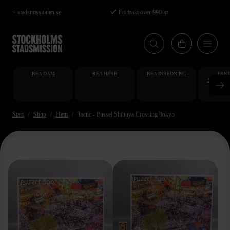
Hoppa
< stadsmissionen.se
Fri frakt över 990 kr
till
huvudinnehåll
REA DAM
REA HERR
REA INREDNING
FAKT
STUDENT
AT
Start
Shop
Hem
Tactic - Pussel Shibuya Crossing Tokyo