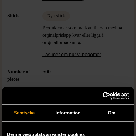
och lekfull känsla till din samling.
Skick
Nytt skick
Produkten är som ny. Kan till och med ha
orginalprislapp kvar eller ligga i
originalförpackning.
Läs mer om hur vi bedömer
Number of
500
pieces
Dimensions
47 cm x 31 cm
Samtycke
Information
Om
Varumärke
Tactic
Denna webbplats använder cookies