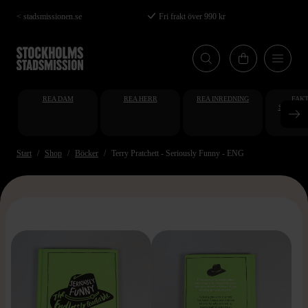
Hoppa
< stadsmissionen.se
Fri frakt över 990 kr
till
huvudinnehåll
REA DAM
REA HERR
REA INREDNING
FAKT
STUDENT
AT
Start
Shop
Böcker
Terry Pratchett - Seriously Funny - ENG
>