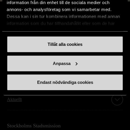
information från din enhet till de sociala medier och
annons- och analysföretag som vi samarbetar med.
Dessa kan i sin tur kombinera informationen med annan
information som du har tillhandahållit eller som de har
samlat in när du har använt deras tjänster.
Stöd oss
Tillåt alla cookies
Hitta till oss
Anpassa
Handla second hand online
Endast nödvändiga cookies
Om oss
Aktuellt
Stockholms Stadsmission