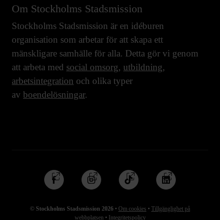
Om Stockholms Stadsmission
Stockholms Stadsmission är en idéburen
organisation som arbetar för att skapa ett
mänskligare samhälle för alla. Detta gör vi genom
att arbeta med
social omsorg
,
utbildning
,
arbetsintegration
och olika typer
av
boendelösningar
.
Följ
Följ
Följ
Följ
oss
oss
oss
oss
på
på
på
på
© Stockholms Stadsmission 2026
•
Om cookies
•
Tillgänglighet på
Facebook
Instagram
TikTok
Linkedin
webbplatsen
•
Integritetspolicy