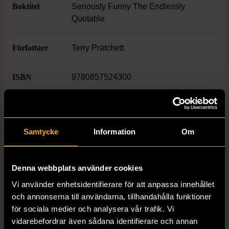
Boktitel
Seriously Funny The Endlessly
Quotable
Författare
Terry Pratchett
ISBN
9780857524300
Skick
Mycket gott skick
Produkten är sparsamt använd, är av fin
Samtycke
Information
Om
kvalitet och ska inte ha några skador eller
förslitningar.
Denna webbplats använder cookies
Läs mer om hur vi bedömer
Vi använder enhetsidentifierare för att anpassa innehållet
och annonserna till användarna, tillhandahålla funktioner
för sociala medier och analysera vår trafik. Vi
vidarebefordrar även sådana identifierare och annan