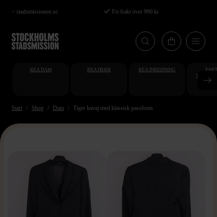
Hoppa
< stadsmissionen.se
Fri frakt över 990 kr
till
huvudinnehåll
REA DAM
REA HERR
REA INREDNING
FAKT
STUDENT
AT
Start
Shop
Dam
Tiger kavaj med klassisk passform