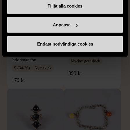
Tillåt alla cookies
Anpassa
1/5
1/4
DOBBER
OKÄNT MÄRKE
Endast nödvändiga cookies
Dobber - Beige byxor
Örhängen i sterlingsilver
med resårmidja
med spikberlocker
läderimitation
Mycket gott skick
S (34-36)
Nytt skick
399 kr
179 kr