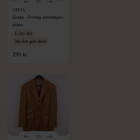
1/5
GRETA
Greta - Prickig omlottkjol i
siden
L (42-44)
Mycket gott skick
FRÅN SAMMA VARUMÄRKE
299 kr
Hitta produkter från samma varumärke
1/5