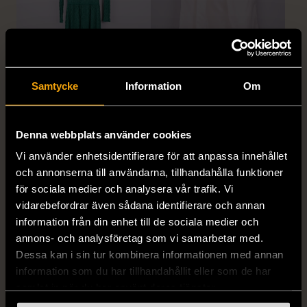
1/5
1/5
Samtycke
Information
Om
MISSONI
GIANFRANCO FERRE
Missoni - Klänning -
STUDIO
Stickad - Grön - Premium
Gianfranco Ferre Studio -
Denna webbplats använder cookies
Vintage
Kjol - Silke - Premium
Vi använder enhetsidentifierare för att anpassa innehållet
Vintage
S (34-36)
Gott skick
och annonserna till användarna, tillhandahålla funktioner
S (34-36)
för sociala medier och analysera vår trafik. Vi
999 kr
Mycket gott skick
vidarebefordrar även sådana identifierare och annan
information från din enhet till de sociala medier och
999 kr
annons- och analysföretag som vi samarbetar med.
Dessa kan i sin tur kombinera informationen med annan
information som du har tillhandahållit eller som de har
samlat in när du har använt deras tjänster.