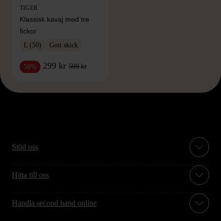
TIGER
Klassisk kavaj med tre
fickor
L (50)
Gott skick
299 kr
599 kr
50%
Stöd oss
Hitta till oss
Handla second hand online