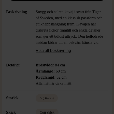
Beskrivning
Snygg och stilren kavaj i svart från Tiger
of Sweden, med en klassisk passform och
ett knappstängning fram. Kavajen har
diskreta fickor framtill och enkla detaljer
som ger ett tidlöst uttryck. Den helfodrade
insidan bidrar till en bekväm känsla vid
användning och kvalitetskänslan märks
Visa all beskrivning
direkt.
Detaljer
Bröstvidd:
84 cm
Ärmlängd:
60 cm
Rygglängd:
52 cm
Alla mått är cirka mått
Storlek
S (34-36)
Skick
Gott skick