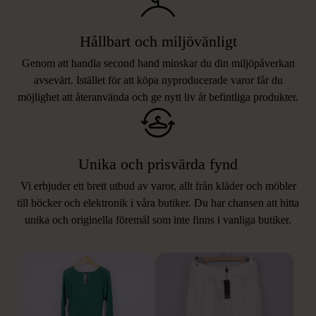
Hållbart och miljövänligt
Genom att handla second hand minskar du din miljöpåverkan
avsevärt. Istället för att köpa nyproducerade varor får du
möjlighet att återanvända och ge nytt liv åt befintliga produkter.
Unika och prisvärda fynd
Vi erbjuder ett brett utbud av varor, allt från kläder och möbler
LIKNANDE PRODUKTER
till böcker och elektronik i våra butiker. Du har chansen att hitta
unika och originella föremål som inte finns i vanliga butiker.
Hitta produkter som påminner om denna