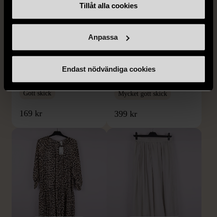
Tillåt alla cookies
1/5
1/5
Anpassa
SNÖ OF SWEDEN
RODEBJER
SNÖ of Sweden -
Rodebjer - Mönstrad topp
Halsband med
med knappdetalj
Endast nödvändiga cookies
cirkelhänge
M (38-40)
Gott skick
Mycket gott skick
169 kr
399 kr