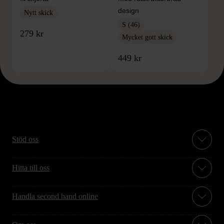
design
Nytt skick
S (46)
279 kr
Mycket gott skick
449 kr
Stöd oss
Hitta till oss
Handla second hand online