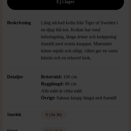
Beskrivning
Lång stickad kofta från Tiger of Sweden i
en djup blå ton. Koftan har rund
halsringning, långa ärmar och knäppning
framtill med svarta knappar. Materialet
känns mjukt och ulligt, vilket ger en varm
känsla och en relaxed look.
Detaljer
Bröstvidd:
100 cm
Rygglängd:
86 cm
Alla mått är cirka mått
Övrigt:
Saknas knapp längst ned framtill
Storlek
S (34-36)