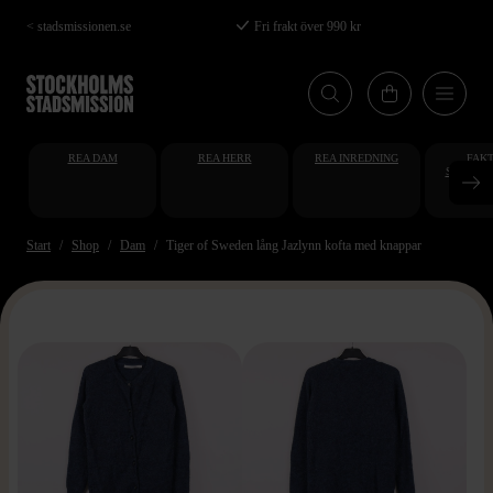
Hoppa
< stadsmissionen.se
Fri frakt över 990 kr
till
huvudinnehåll
REA DAM
REA HERR
REA INREDNING
FAKT
STUDENT
AT
Start
Shop
Dam
Tiger of Sweden lång Jazlynn kofta med knappar