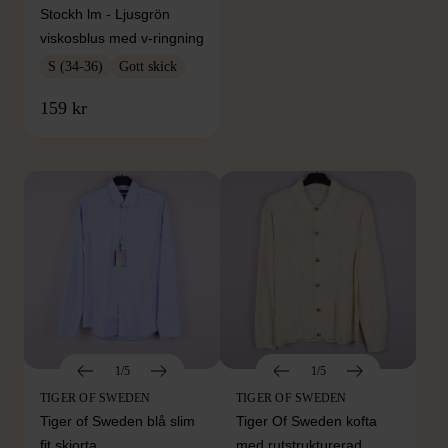
Stockh lm - Ljusgrön
viskosblus med v-ringning
S (34-36)
Gott skick
FRÅN SAMMA VARUMÄRKE
159 kr
Hitta produkter från samma varumärke
1/5
1/5
TIGER OF SWEDEN
TIGER OF SWEDEN
Tiger of Sweden blå slim
Tiger Of Sweden kofta
fit skjorta
med rutstrukturerad