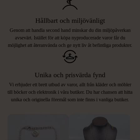
Hållbart och miljövänligt
Genom att handla second hand minskar du din miljöpåverkan
avsevärt. Istället för att köpa nyproducerade varor får du
möjlighet att återanvända och ge nytt liv åt befintliga produkter.
Unika och prisvärda fynd
Vi erbjuder ett brett utbud av varor, allt från kläder och möbler
LIKNANDE PRODUKTER
till böcker och elektronik i våra butiker. Du har chansen att hitta
unika och originella föremål som inte finns i vanliga butiker.
Hitta produkter som påminner om denna