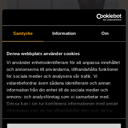
Samtycke
Information
Om
1/5
1/5
EDBLAD
DYRBERG/KERN
Edblad - Glow - Armband
Dyrberg/Kern - Delise -
Denna webbplats använder cookies
Halsband med
Mycket gott skick
blomformat hänge
Vi använder enhetsidentifierare för att anpassa innehållet
129 kr
och annonserna till användarna, tillhandahålla funktioner
Mycket gott skick
för sociala medier och analysera vår trafik. Vi
249 kr
vidarebefordrar även sådana identifierare och annan
information från din enhet till de sociala medier och
annons- och analysföretag som vi samarbetar med.
Dessa kan i sin tur kombinera informationen med annan
information som du har tillhandahållit eller som de har
samlat in när du har använt deras tjänster.