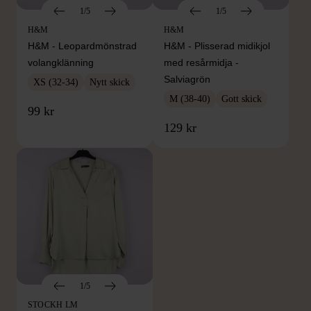
1/5
1/5
H&M
H&M
H&M - Leopardmönstrad
H&M - Plisserad midikjol
volangklänning
med resårmidja -
Salviagrön
XS (32-34)
Nytt skick
M (38-40)
Gott skick
99 kr
129 kr
1/5
STOCKH LM