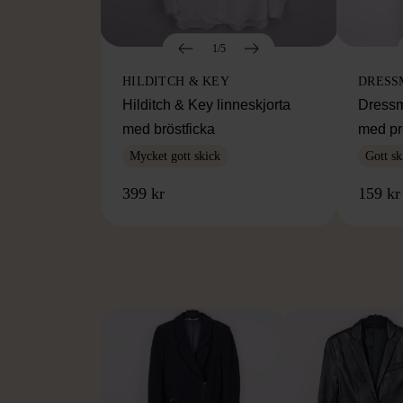
1/5
HILDITCH & KEY
DRESS
Hilditch & Key linneskjorta
Dressm
med bröstficka
med pr
Mycket gott skick
Gott sk
399 kr
159 kr
FR