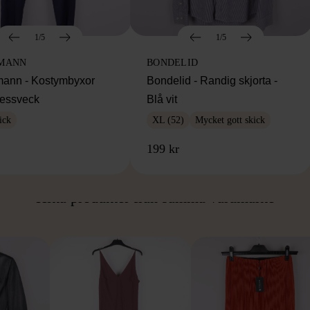
1/5
1/5
MANN
BONDELID
ann - Kostymbyxor
Bondelid - Randig skjorta -
essveck
Blå vit
ick
XL (52)
Mycket gott skick
199 kr
ÅN SAMMA VARUMÄ
Hitta produkter från samma varumärke