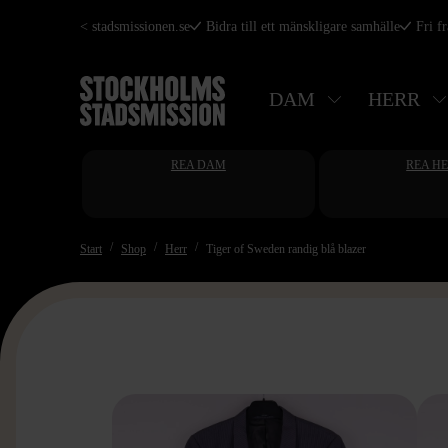
Hoppa
< stadsmissionen.se
Bidra till ett mänskligare samhälle
Fri f
till
huvudinnehåll
DAM
HERR
REA DAM
REA H
Start
Shop
Herr
Tiger of Sweden randig blå blazer