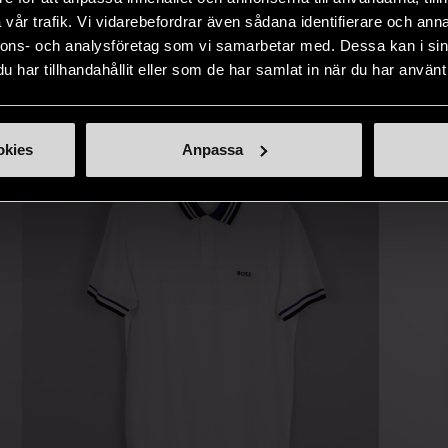
naden på ett
nytt liv åt befintliga produkter.
inte finns
vår trafik. Vi vidarebefordrar även sådana identifierare och anna
IKNANDE PRODUKT
sätt.
nnons- och analysföretag som vi samarbetar med. Dessa kan i sin
har tillhandahållit eller som de har samlat in när du har använt 
Hitta produkter som påminner om denna
okies
Anpassa