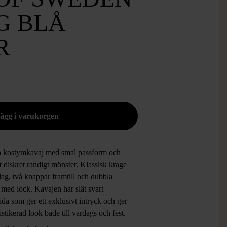
G BLÅ
R
en kostymkavaj med smal passform och
 diskret randigt mönster. Klassisk krage
ag, två knappar framtill och dubbla
 med lock. Kavajen har slät svart
ida som ger ett exklusivt intryck och ger
istikerad look både till vardags och fest.
bbar av tidlös elegans och passar