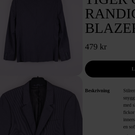
RANDI
BLAZE
479 kr
Beskrivning
Stilr
snyggt
med sl
fickor
inners
en sof
Ger vi