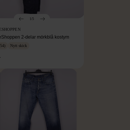
1/5
ESHOPPEN
eShoppen 2-delar mörkblå kostym
54)
Nytt skick
r