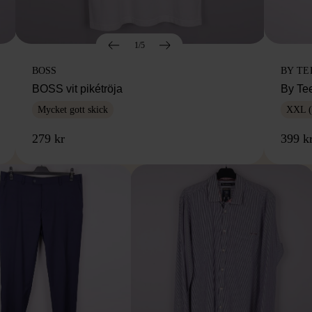
1/5
BOSS
BY TE
BOSS vit pikétröja
By Te
Mycket gott skick
XXL (
279 kr
399 k