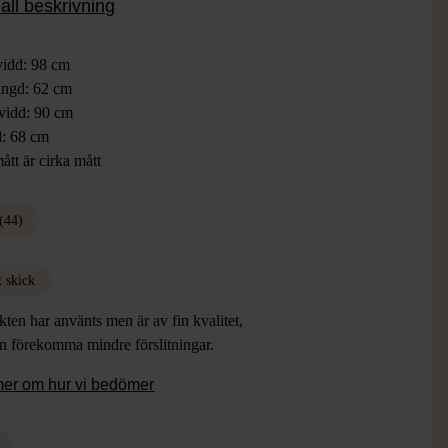
all beskrivning
t när du vill ha en klassiker med en
n twist.
vidd: 98 cm
ngd: 62 cm
vidd: 90 cm
: 68 cm
ått är cirka mått
(44)
t skick
ten har använts men är av fin kvalitet,
an förekomma mindre förslitningar.
mer om hur vi bedömer