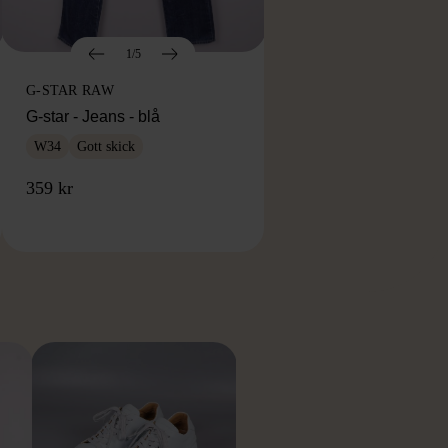
1/5
G-STAR RAW
G-star - Jeans - blå
W34
Gott skick
359 kr
RKE