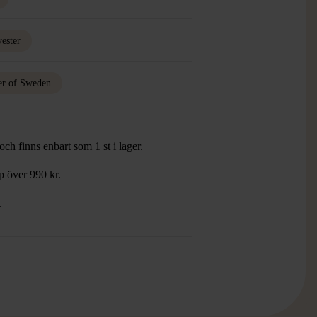
yester
er of Sweden
ch finns enbart som 1 st i lager.
öp över 990 kr.
.