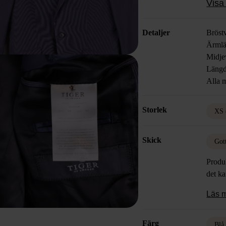
Visa 
utmärk
moder
Detaljer
Bröst
Ärmlä
Midje
Längd
Alla m
Storlek
XS 
Skick
Got
Produk
det k
Läs 
Färg
Blå