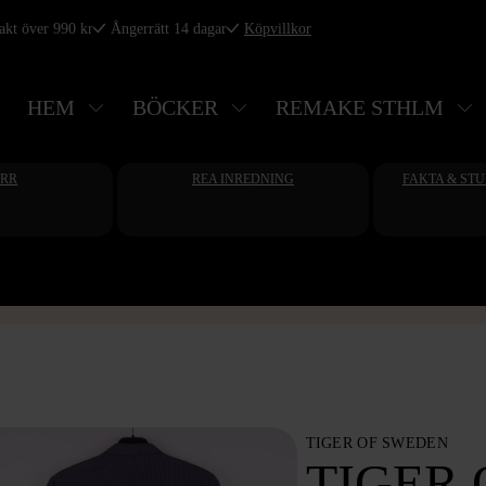
rakt över 990 kr
Ångerrätt 14 dagar
Köpvillkor
HEM
BÖCKER
REMAKE STHLM
ERR
REA INREDNING
FAKTA & ST
TIGER OF SWEDEN
TIGER