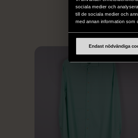
utanför arbetsmark
sociala medier och analysera 
L
eller annat 
till de sociala medier och a
med annan information som du 
Endast nödvändiga co