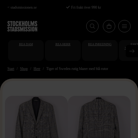
Hoppa
< stadsmissionen.se
Fri frakt över 990 kr
till
huvudinnehåll
REA DAM
REA HERR
REA INREDNING
FAKT
STUDENT
AT
Start
Shop
Herr
Tiger of Sweden rutig blazer med blå rutor