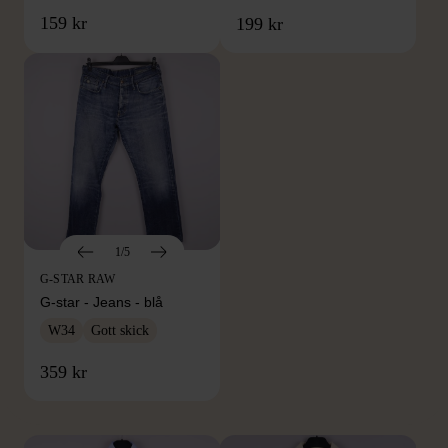
159 kr
199 kr
1/5
G-STAR RAW
G-star - Jeans - blå
W34
Gott skick
FRÅN SAMMA VARUMÄRKE
359 kr
Hitta produkter från samma varumärke