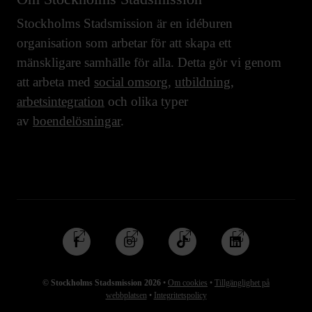
Stockholms Stadsmission är en idéburen
organisation som arbetar för att skapa ett
mänskligare samhälle för alla. Detta gör vi genom
att arbeta med
social omsorg
,
utbildning
,
arbetsintegration
och olika typer
av
boendelösningar
.
Följ
Följ
Följ
Följ
oss
oss
oss
oss
på
på
på
på
© Stockholms Stadsmission 2026
•
Om cookies
•
Tillgänglighet på
Facebook
Instagram
TikTok
Linkedin
webbplatsen
•
Integritetspolicy