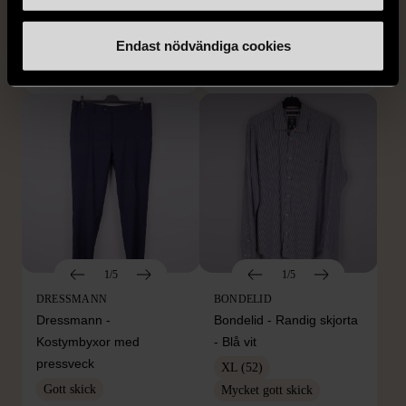
mörkblå kostym
med bröstficka
XXL (54)
Nytt skick
Mycket gott skick
Endast nödvändiga cookies
399 kr
399 kr
1/5
1/5
DRESSMANN
BONDELID
Dressmann -
Bondelid - Randig skjorta
Kostymbyxor med
- Blå vit
pressveck
XL (52)
Gott skick
Mycket gott skick