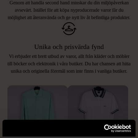
Genom att handla second hand minskar du din miljöpåverkan
avsevärt. Istället för att köpa nyproducerade varor får du
möjlighet att återanvända och ge nytt liv åt befintliga produkter.
Unika och prisvärda fynd
Vi erbjuder ett brett utbud av varor, allt från kläder och möbler
LIKNANDE PRODUKTER
till böcker och elektronik i våra butiker. Du har chansen att hitta
unika och originella föremål som inte finns i vanliga butiker.
Hitta produkter som påminner om denna