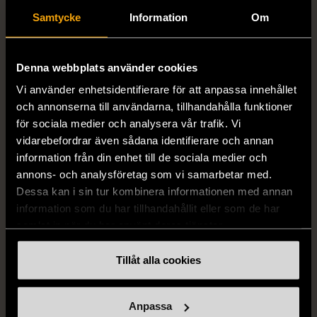
Samtycke
Information
Om
1/5
1/5
STENSTRÖMS
BOSS
Stenströms skjorta turkos
BOSS vit pikétröja
Denna webbplats använder cookies
L (50)
Gott skick
Mycket gott skick
Vi använder enhetsidentifierare för att anpassa innehållet
259 kr
279 kr
och annonserna till användarna, tillhandahålla funktioner
för sociala medier och analysera vår trafik. Vi
vidarebefordrar även sådana identifierare och annan
information från din enhet till de sociala medier och
annons- och analysföretag som vi samarbetar med.
Dessa kan i sin tur kombinera informationen med annan
information som du har tillhandahållit eller som de har
samlat in när du har använt deras tjänster.
Tillåt alla cookies
1/5
1/5
BY TEESHOPPEN
HILDITCH & KEY
By TeeShoppen 2-delar
Hilditch & Key linneskjorta
Anpassa