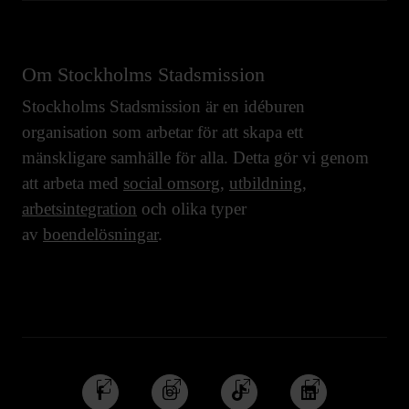
Om Stockholms Stadsmission
Stockholms Stadsmission är en idéburen
organisation som arbetar för att skapa ett
mänskligare samhälle för alla. Detta gör vi genom
att arbeta med
social omsorg
,
utbildning
,
arbetsintegration
och olika typer
av
boendelösningar
.
Följ
Följ
Följ
Följ
oss
oss
oss
oss