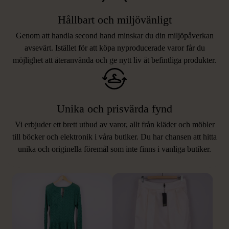
Hållbart och miljövänligt
Genom att handla second hand minskar du din miljöpåverkan
avsevärt. Istället för att köpa nyproducerade varor får du
möjlighet att återanvända och ge nytt liv åt befintliga produkter.
Unika och prisvärda fynd
Vi erbjuder ett brett utbud av varor, allt från kläder och möbler
LIKNANDE PRODUKTER
till böcker och elektronik i våra butiker. Du har chansen att hitta
unika och originella föremål som inte finns i vanliga butiker.
Hitta produkter som påminner om denna