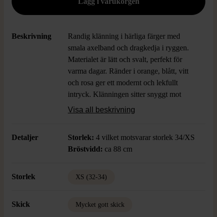
Beskrivning
Randig klänning i härliga färger med
smala axelband och dragkedja i ryggen.
Materialet är lätt och svalt, perfekt för
varma dagar. Ränder i orange, blått, vitt
och rosa ger ett modernt och lekfullt
intryck. Klänningen sitter snyggt mot
kroppen och längden är något under knät
Visa all beskrivning
för en klassisk sommarkänsla.
Detaljer
Storlek:
4 vilket motsvarar storlek 34/XS
Bröstvidd:
ca 88 cm
Storlek
XS (32-34)
Skick
Mycket gott skick