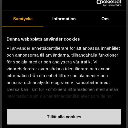
Samtycke
Information
Om
1/5
1/4
DOBBER
OKÄNT MÄRKE
Denna webbplats använder cookies
Dobber - Beige byxor
Örhängen i sterlingsilver
med resårmidja
med spikberlocker
Vi använder enhetsidentifierare för att anpassa innehållet
läderimitation
Mycket gott skick
och annonserna till användarna, tillhandahålla funktioner
S (34-36)
Nytt skick
för sociala medier och analysera vår trafik. Vi
399 kr
vidarebefordrar även sådana identifierare och annan
179 kr
information från din enhet till de sociala medier och
annons- och analysföretag som vi samarbetar med.
Dessa kan i sin tur kombinera informationen med annan
information som du har tillhandahållit eller som de har
samlat in när du har använt deras tjänster.
Tillåt alla cookies