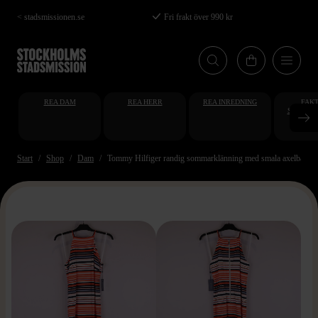
Hoppa
< stadsmissionen.se
Fri frakt över 990 kr
till
huvudinnehåll
REA DAM
REA HERR
REA INREDNING
FAKT
STUDENT
AT
Start
Shop
Dam
Tommy Hilfiger randig sommarklänning med smala axelband