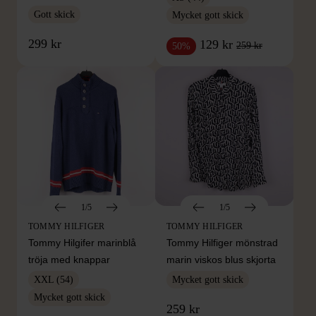
Gott skick
Mycket gott skick
299 kr
129 kr
259 kr
50%
1/5
1/5
TOMMY HILFIGER
TOMMY HILFIGER
Tommy Hilgifer marinblå
Tommy Hilfiger mönstrad
tröja med knappar
marin viskos blus skjorta
XXL (54)
Mycket gott skick
Mycket gott skick
259 kr