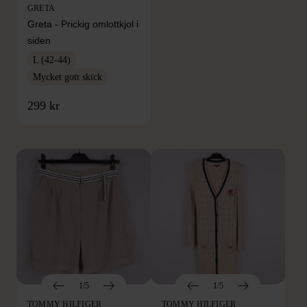
GRETA
Greta - Prickig omlottkjol i
siden
L (42-44)
Mycket gott skick
FRÅN SAMMA VARUMÄRKE
299 kr
Hitta produkter från samma varumärke
1/5
1/5
TOMMY HILFIGER
TOMMY HILFIGER