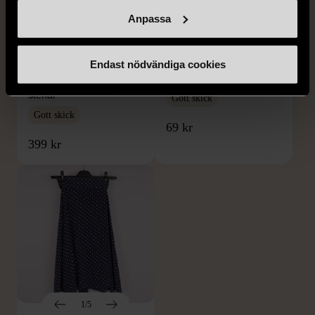
Anpassa
1/5
1/5
KUMKUM
OKÄNT MÄRKE
KumKum Ring i
Armband med färgglada
Endast nödvändiga cookies
sterlingsilver med svarta
kulor
stenar
Gott skick
Gott skick
69 kr
399 kr
1/5