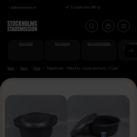
Hoppa
< stadsmissionen.se
Fri frakt över 990 kr
till
huvudinnehåll
REA DAM
REA HERR
REA INREDNING
FAKT
STUDENT
AT
Start
Shop
Hem
Tupperware - Ultra Pro - Gryta med lock - 5 Liter