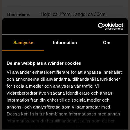
Dimensions
Höjd: ca 12cm, Längd: ca 30cm,
Bredd: ca 31cm
Färg
Svart
Samtycke
Information
Om
Material
Plast
Denna webbplats använder cookies
Varumärke
Tupperware
Vi använder enhetsidentifierare för att anpassa innehållet
och annonserna till användarna, tillhandahålla funktioner
för sociala medier och analysera vår trafik. Vi
vidarebefordrar även sådana identifierare och annan
Produkten är unik och finns enbart som 1 st i lager.
information från din enhet till de sociala medier och
annons- och analysföretag som vi samarbetar med.
Fri frakt på alla köp över 990 kr.
Dessa kan i sin tur kombinera informationen med annan
14 dagars ångerrät.
information som du har tillhandahållit eller som de har
samlat in när du har använt deras tjänster.