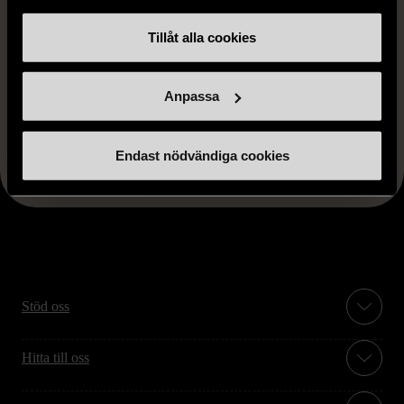
Tillåt alla cookies
Anpassa
FRÅN SAMMA VARUMÄRKE
Hitta produkter från samma varumärke
Endast nödvändiga cookies
Stöd oss
Hitta till oss