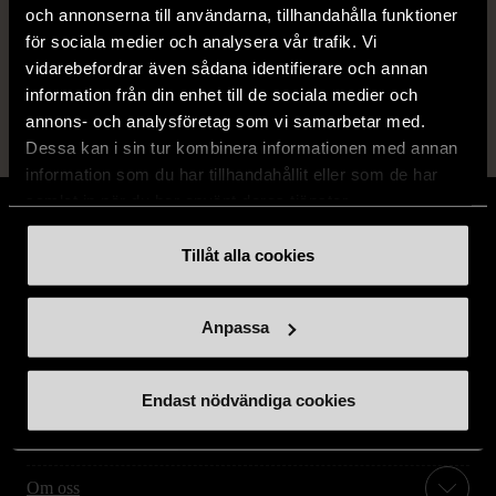
och annonserna till användarna, tillhandahålla funktioner
14 dagars ångerrät.
för sociala medier och analysera vår trafik. Vi
vidarebefordrar även sådana identifierare och annan
information från din enhet till de sociala medier och
annons- och analysföretag som vi samarbetar med.
Dessa kan i sin tur kombinera informationen med annan
information som du har tillhandahållit eller som de har
samlat in när du har använt deras tjänster.
Tillåt alla cookies
Stöd oss
Anpassa
Hitta till oss
Endast nödvändiga cookies
Handla second hand online
Om oss