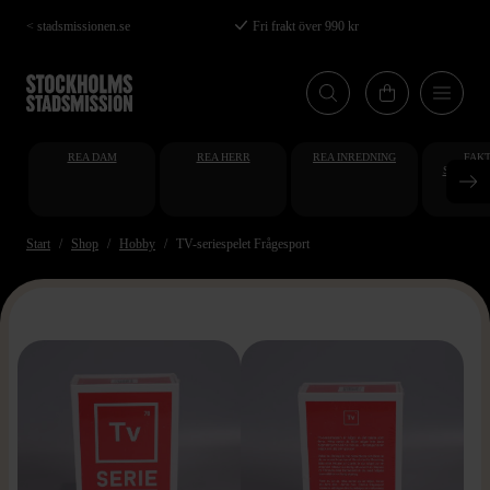
Hoppa
< stadsmissionen.se
Fri frakt över 990 kr
till
huvudinnehåll
REA DAM
REA HERR
REA INREDNING
FAKT
STUDENT
AT
Start
Shop
Hobby
TV-seriespelet Frågesport