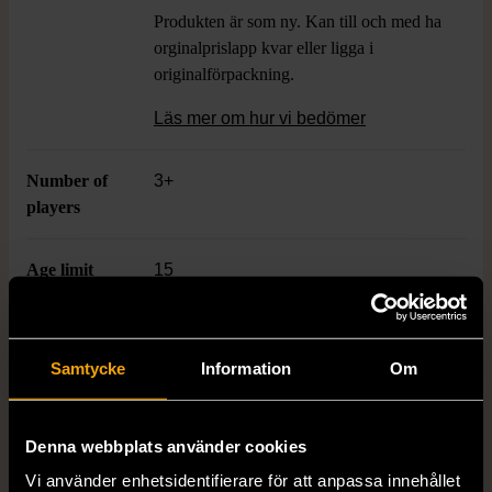
Produkten är som ny. Kan till och med ha
orginalprislapp kvar eller ligga i
originalförpackning.
Läs mer om hur vi bedömer
Number of
3+
players
Age limit
15
Varumärke
Nicotext
Samtycke
Information
Om
Produkten är unik och finns enbart som 1 st i lager.
Denna webbplats använder cookies
Fri frakt på alla köp över 990 kr.
Vi använder enhetsidentifierare för att anpassa innehållet