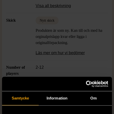
står i fokus.
Visa all beskrivning
Skick
Nytt skick
Produkten är som ny. Kan till och med ha
orginalprislapp kvar eller ligga i
originalförpackning.
Läs mer om hur vi bedömer
Number of
2-12
players
Age
15+
Samtycke
Information
Om
Varumärke
Kylskåpspoesi