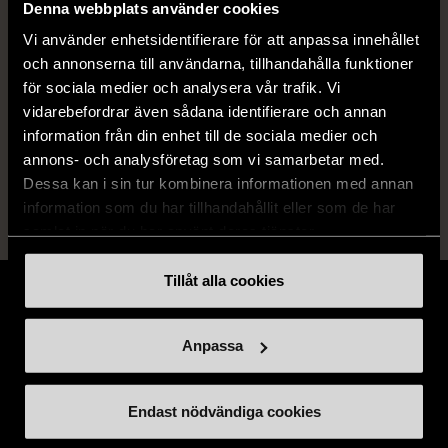
Denna webbplats använder cookies
Vi använder enhetsidentifierare för att anpassa innehållet
Produkten är unik och finns enbart som 1 st i lager.
och annonserna till användarna, tillhandahålla funktioner
Fri frakt på alla köp över 990 kr.
för sociala medier och analysera vår trafik. Vi
vidarebefordrar även sådana identifierare och annan
14 dagars ångerrät.
information från din enhet till de sociala medier och
annons- och analysföretag som vi samarbetar med.
Dessa kan i sin tur kombinera informationen med annan
information som du har tillhandahållit eller som de har
samlat in när du har använt deras tjänster.
Tillåt alla cookies
Anpassa
Stöd oss
Endast nödvändiga cookies
Hitta till oss