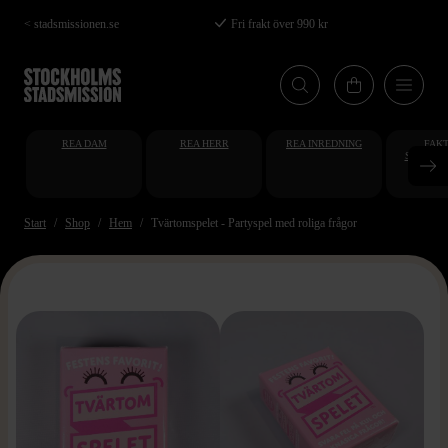
Hoppa
< stadsmissionen.se
Fri frakt över 990 kr
till
huvudinnehåll
REA DAM
REA HERR
REA INREDNING
FAKT
STUDENT
AT
Start
Shop
Hem
Tvärtomspelet - Partyspel med roliga frågor