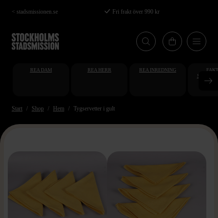
Hoppa
< stadsmissionen.se
Fri frakt över 990 kr
till
huvudinnehåll
REA DAM
REA HERR
REA INREDNING
FAKT
STUDENT
AT
Start
Shop
Hem
Tygservetter i gult