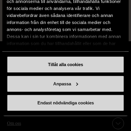
och annonserna till användarna, tillhandahålla funktioner
14 dagars ångerrät.
för sociala medier och analysera vår trafik. Vi
vidarebefordrar även sådana identifierare och annan
information från din enhet till de sociala medier och
annons- och analysföretag som vi samarbetar med.
Dessa kan i sin tur kombinera informationen med annan
information som du har tillhandahållit eller som de har
samlat in när du har använt deras tjänster.
Tillåt alla cookies
Stöd oss
Anpassa
Hitta till oss
Endast nödvändiga cookies
Handla second hand online
Om oss