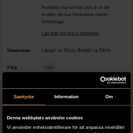
Produkten har använts men är av fin
kvalitet, det kan förekomma mindre
förslitningar.
Läs mer om hur vi bedömer
Dimensions
Längd: ca 36cm, Bredd: ca 34cm
Färg
Gul
Material
Textil
Samtycke
Information
Om
Produkten är unik och finns enbart som 1 st i lager.
Denna webbplats använder cookies
Fri frakt på alla köp över 990 kr.
Vi använder enhetsidentifierare för att anpassa innehållet