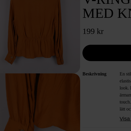
MED K
199 kr
Beskrivning
En sti
elasti
look.
ärmar
touch
lätt o
kroppe
Visa 
tillfäl