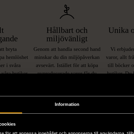
lt
Hållbart och
Unika o
gande
miljövänligt
att bryta
Genom att handla second hand
Vi erbjuder
pa hemlöshet
minskar du din miljöpåverkan
varor, allt f
er i svåra
avsevärt. Istället för att köpa
till böcker 
i våra butiker
nyproducerade varor får du
butiker. Du 
ner som står
möjlighet att återanvända och ge
unika och or
naden på ett
nytt liv åt befintliga produkter.
inte finns
IKNANDE PRODUKT
sätt.
Information
Hitta produkter som påminner om denna
cookies
e för att anpassa innehållet och annonserna till användarna, tillh