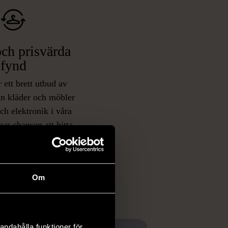
ch prisvärda
fynd
 ett brett utbud av
rån kläder och möbler
och elektronik i våra
har chansen att hitta
iginella föremål som
 i vanliga butiker.
ER
Om
andahålla funktioner för