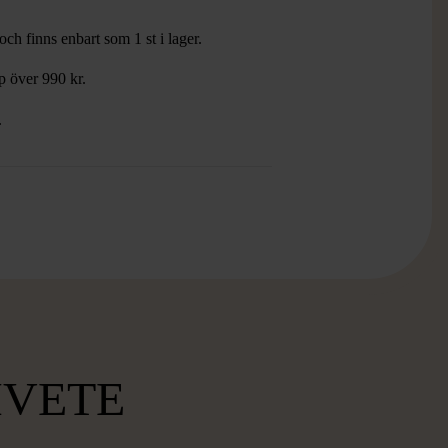
ch finns enbart som 1 st i lager.
öp över 990 kr.
.
MVETE