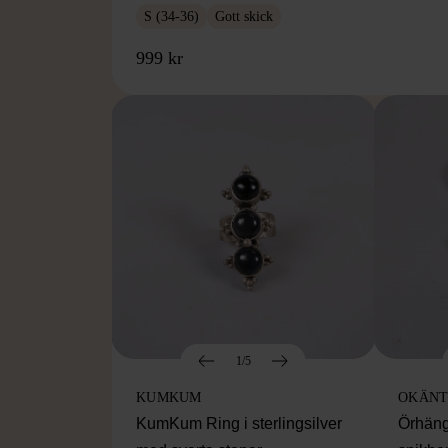
S (34-36)
Gott skick
999 kr
1/5
KUMKUM
OKÄNT
KumKum Ring i sterlingsilver
Örhäng