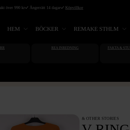
rakt över 990 kr
Ångerrätt 14 dagar
Köpvillkor
HEM
BÖCKER
REMAKE STHLM
ERR
REA INREDNING
FAKTA & ST
& OTHER STORIES
V-RIN