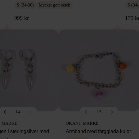
S (34-36)
Mycket gott skick
S (34-
999 kr
179 k
1/4
1/5
 MÄRKE
OKÄNT MÄRKE
en i sterlingsilver med
Armband med färgglada kulor