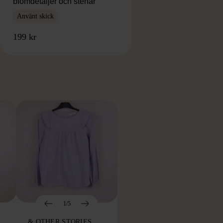
blomdetaljer och stenar
Använt skick
199 kr
RKE
1/5
& OTHER STORIES