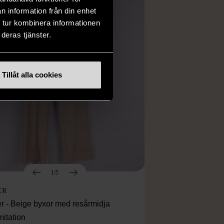
n information från din enhet
 tur kombinera informationen
deras tjänster.
Tillåt alla cookies
1/5
ER
r - Beige byxor med resårmidja
mitation