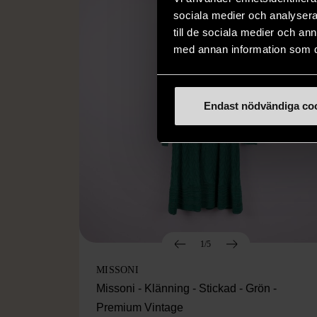
sociala medier och analysera 
till de sociala medier och a
med annan information som du 
Endast nödvändiga co
1/5
MISSONI
Missoni - Klänning - Stickad - Grön -
Premium Vintage