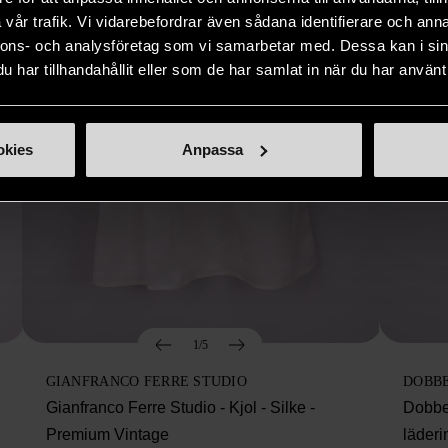
vår trafik. Vi vidarebefordrar även sådana identifierare och anna
nnons- och analysföretag som vi samarbetar med. Dessa kan i sin
har tillhandahållit eller som de har samlat in när du har använt 
okies
Anpassa
1/5
GIANFRANCO FERRE STUDIO
DOBB
Gianfranco Ferre Studio - Kjol - Silke -
Dobbe
Premium Vintage
läderi