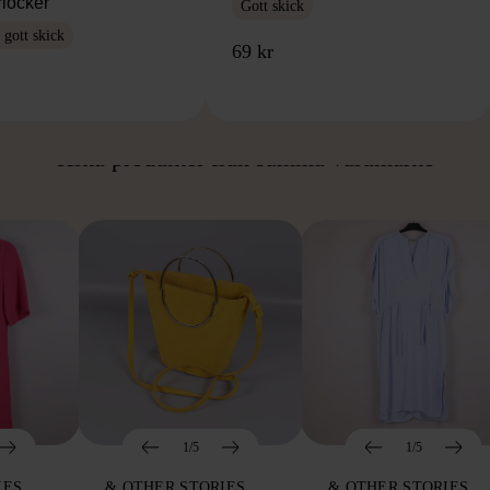
rlocker
Gott skick
gott skick
69 kr
ÅN SAMMA VARUMÄ
Hitta produkter från samma varumärke
1/5
1/5
IES
& OTHER STORIES
& OTHER STORIES