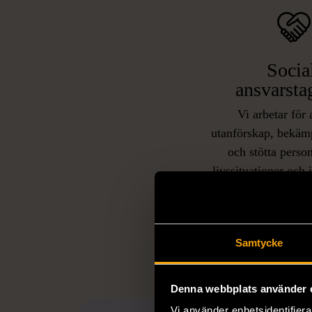
Socia
ansvarsta
Vi arbetar för 
utanförskap, bekäm
och stötta person
livssituationer och 
arbetstränar perso
utanför arbetsmark
L
eller annat 
Samtycke
Denna webbplats använder 
Vi använder enhetsidentifierar