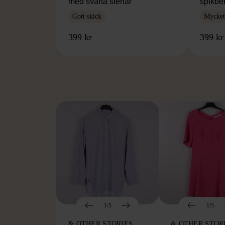
med svarta stenar
spikbe
Gott skick
Mycket 
399 kr
399 kr
FR
1/5
1/5
& OTHER STORIES
& OTHER STOR