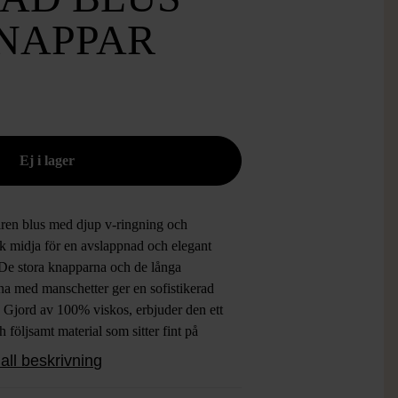
NAPPAR
lren blus med djup v-ringning och
sk midja för en avslappnad och elegant
 De stora knapparna och de långa
na med manschetter ger en sofistikerad
. Gjord av 100% viskos, erbjuder den ett
ch följsamt material som sitter fint på
n. Perfekt för både vardag och festliga
all beskrivning
len.