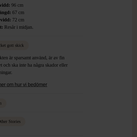
vidd:
96 cm
ängd:
67 cm
vidd:
72 cm
t:
Resår i midjan.
ket gott skick
ten är sparsamt använd, är av fin
et och ska inte ha några skador eller
tningar.
mer om hur vi bedömer
n
ther Stories