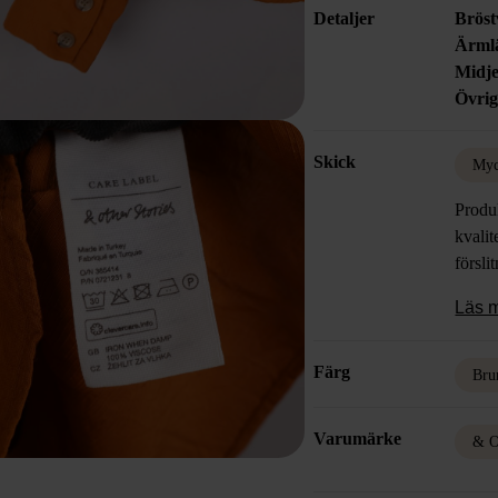
Detaljer
Bröst
Ärml
Midje
Övrig
Skick
Myc
Produk
kvalit
försli
Läs 
Färg
Bru
Varumärke
& O