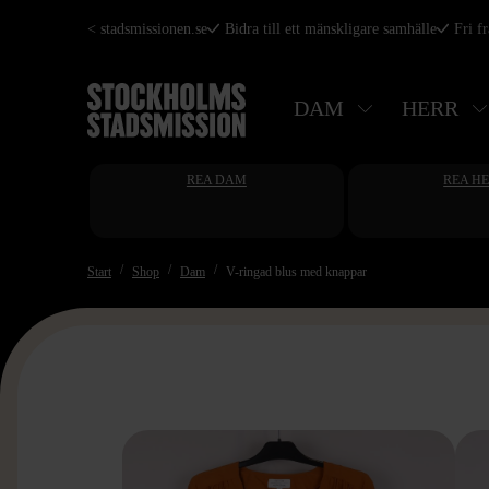
Hoppa
< stadsmissionen.se
Bidra till ett mänskligare samhälle
Fri f
till
huvudinnehåll
DAM
HERR
REA DAM
REA H
Start
Shop
Dam
V-ringad blus med knappar