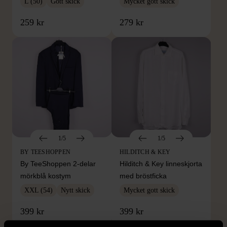
L (50)
Gott skick
Mycket gott skick
259 kr
279 kr
1/5
1/5
BY TEESHOPPEN
HILDITCH & KEY
By TeeShoppen 2-delar
Hilditch & Key linneskjorta
mörkblå kostym
med bröstficka
XXL (54)
Nytt skick
Mycket gott skick
399 kr
399 kr