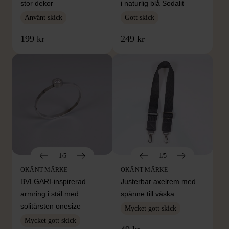
stor dekor
i naturlig blå Sodalit
Använt skick
Gott skick
199 kr
249 kr
1/5
1/5
OKÄNT MÄRKE
OKÄNT MÄRKE
BVLGARI-inspirerad
Justerbar axelrem med
armring i stål med
spänne till väska
solitärsten onesize
Mycket gott skick
Mycket gott skick