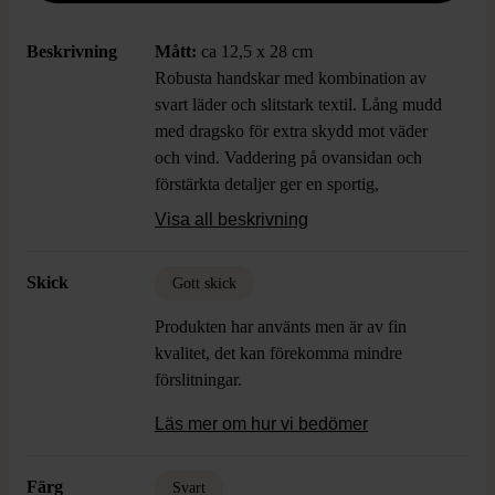
Beskrivning
Mått:
ca 12,5 x 28 cm
Robusta handskar med kombination av
svart läder och slitstark textil. Lång mudd
med dragsko för extra skydd mot väder
och vind. Vaddering på ovansidan och
förstärkta detaljer ger en sportig,
funktionell känsla och en trygg passform.
Visa all beskrivning
Perfekta när du vill ha värme och komfort
samtidigt som stilen är cool.
Skick
Gott skick
Produkten har använts men är av fin
kvalitet, det kan förekomma mindre
förslitningar.
Läs mer om hur vi bedömer
Färg
Svart