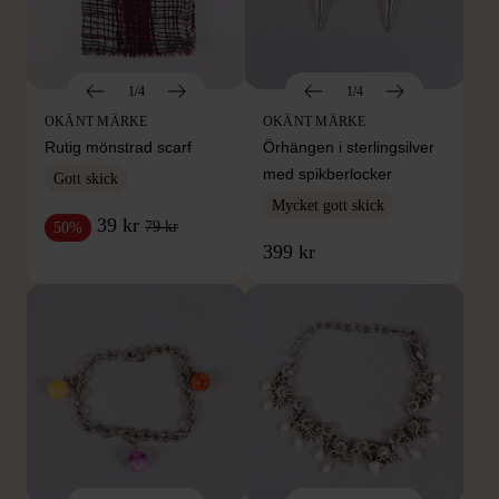
1/4
1/4
OKÄNT MÄRKE
OKÄNT MÄRKE
Rutig mönstrad scarf
Örhängen i sterlingsilver
med spikberlocker
Gott skick
Mycket gott skick
39 kr
79 kr
50%
399 kr