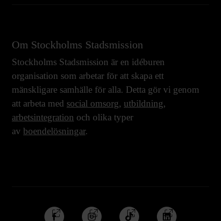
Om Stockholms Stadsmission
Stockholms Stadsmission är en idéburen
organisation som arbetar för att skapa ett
mänskligare samhälle för alla. Detta gör vi genom
att arbeta med
social omsorg
,
utbildning
,
arbetsintegration
och olika typer
av
boendelösningar
.
Följ
Följ
Följ
Följ