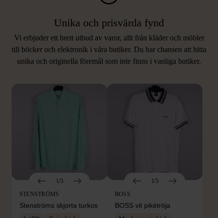
Unika och prisvärda fynd
Vi erbjuder ett brett utbud av varor, allt från kläder och möbler
LIKNANDE PRODUKTER
till böcker och elektronik i våra butiker. Du har chansen att hitta
unika och originella föremål som inte finns i vanliga butiker.
Hitta produkter som påminner om denna
1/5
1/5
STENSTRÖMS
BOSS
Stenströms skjorta turkos
BOSS vit pikétröja