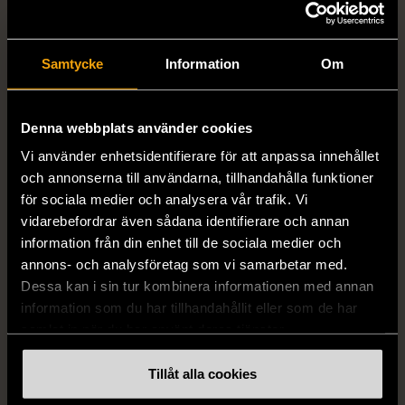
Samtycke
Information
Om
Denna webbplats använder cookies
Vi använder enhetsidentifierare för att anpassa innehållet
och annonserna till användarna, tillhandahålla funktioner
1/5
1/5
för sociala medier och analysera vår trafik. Vi
DRESSMANN
BONDELID
vidarebefordrar även sådana identifierare och annan
Dressmann -
Bondelid - Randig skjorta
information från din enhet till de sociala medier och
Kostymbyxor med
- Blå vit
annons- och analysföretag som vi samarbetar med.
pressveck
XL (52)
Dessa kan i sin tur kombinera informationen med annan
Gott skick
Mycket gott skick
information som du har tillhandahållit eller som de har
159 kr
samlat in när du har använt deras tjänster.
199 kr
Tillåt alla cookies