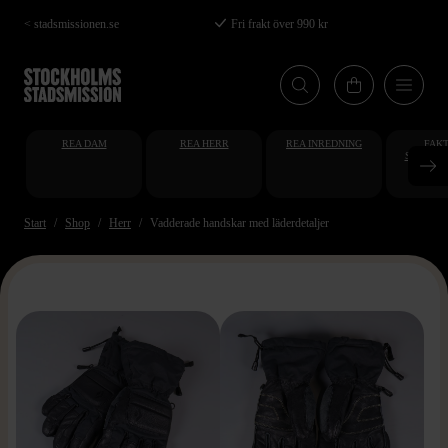
Hoppa
< stadsmissionen.se
Fri frakt över 990 kr
till
huvudinnehåll
REA DAM
REA HERR
REA INREDNING
FAKT
STUDENT
AT
Start
Shop
Herr
Vadderade handskar med läderdetaljer