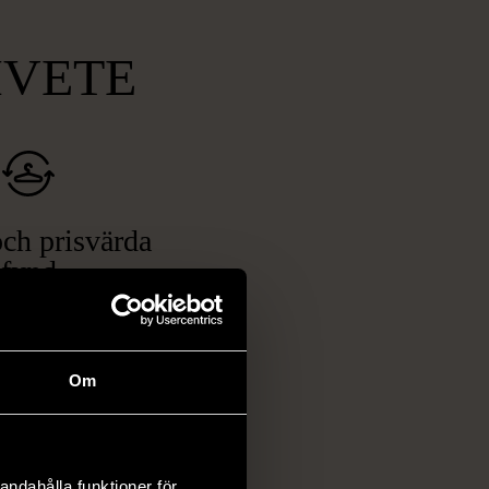
MVETE
ch prisvärda
fynd
 ett brett utbud av
rån kläder och möbler
och elektronik i våra
Om
har chansen att hitta
iginella föremål som
 i vanliga butiker.
andahålla funktioner för