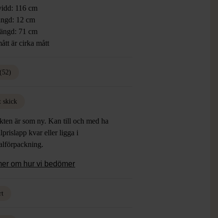
vidd: 116 cm
ngd: 12 cm
ängd: 71 cm
ått är cirka mått
(52)
t skick
kten är som ny. Kan till och med ha
lprislapp kvar eller ligga i
alförpackning.
mer om hur vi bedömer
rt