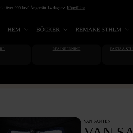
rakt över 990 kr
Ångerrätt 14 dagar
Köpvillkor
HEM
BÖCKER
REMAKE STHLM
ERR
REA INREDNING
FAKTA & ST
VAN SANTEN
VAN S