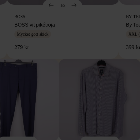
1/5
BOSS
BY TE
BOSS vit pikétröja
By Te
Mycket gott skick
XXL (
279 kr
399 k