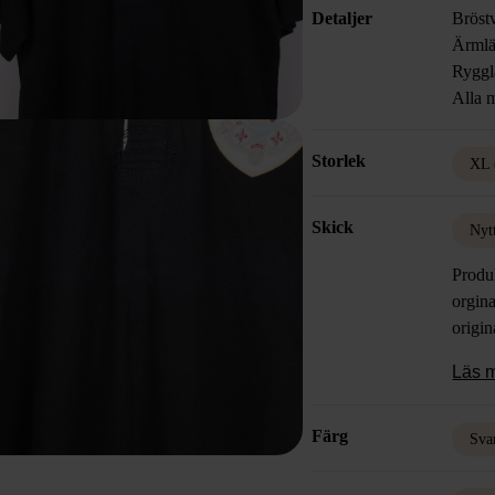
Detaljer
Bröst
Ärmlä
Ryggl
Alla m
Storlek
XL 
Skick
Nyt
Produ
orgina
origin
Läs 
Färg
Sva