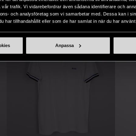
IKNANDE PRODUKT
vår trafik. Vi vidarebefordrar även sådana identifierare och anna
Hitta produkter som påminner om denna
nnons- och analysföretag som vi samarbetar med. Dessa kan i sin
har tillhandahållit eller som de har samlat in när du har använt 
okies
Anpassa