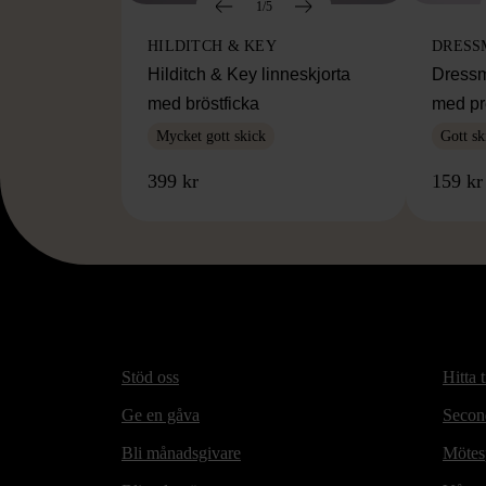
1/5
HILDITCH & KEY
DRESS
Hilditch & Key linneskjorta
Dressm
med bröstficka
med pr
Mycket gott skick
Gott sk
399 kr
159 kr
Stöd oss
Hitta t
Ge en gåva
Secon
Bli månadsgivare
Mötesp