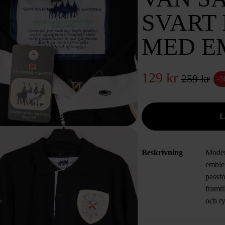
SVART 
MED E
129 kr
259 kr
-
Beskrivning
Modern
emblem
passf
framti
och r