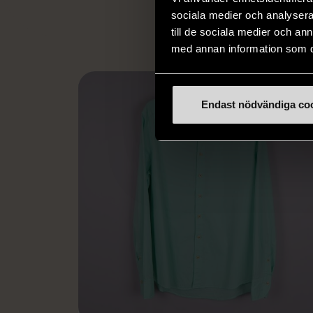
L
sociala medier och analysera 
till de sociala medier och a
med annan information som du 
Endast nödvändiga co