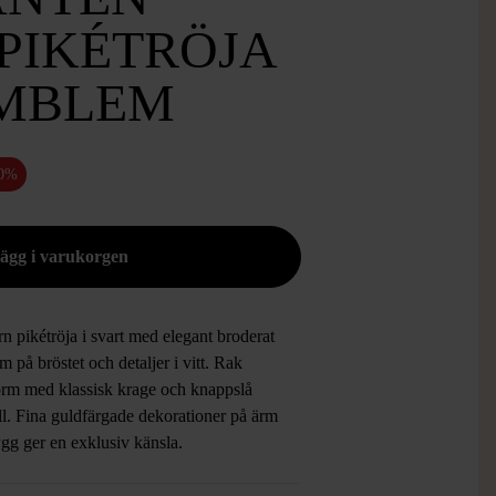
PIKÉTRÖJA
MBLEM
50%
 pikétröja i svart med elegant broderat
 på bröstet och detaljer i vitt. Rak
orm med klassisk krage och knappslå
ll. Fina guldfärgade dekorationer på ärm
ygg ger en exklusiv känsla.