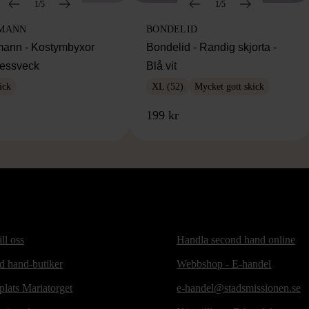
1/5
1/5
MANN
BONDELID
ann - Kostymbyxor
Bondelid - Randig skjorta -
essveck
Blå vit
ick
XL (52)
Mycket gott skick
199 kr
ill oss
Handla second hand online
d hand-butiker
Webbshop - E-handel
lats Mariatorget
e-handel@stadsmissionen.se