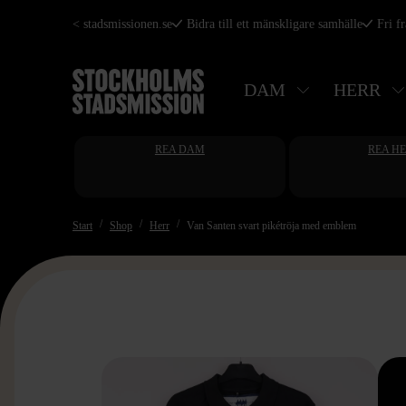
Hoppa
< stadsmissionen.se
Bidra till ett mänskligare samhälle
Fri f
till
huvudinnehåll
DAM
HERR
REA DAM
REA H
Start
Shop
Herr
Van Santen svart pikétröja med emblem