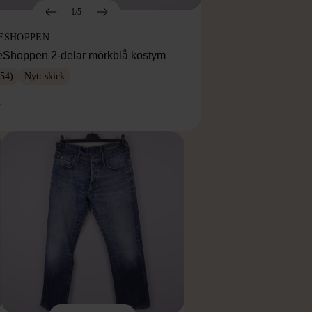
1/5
ESHOPPEN
eShoppen 2-delar mörkblå kostym
54)
Nytt skick
r