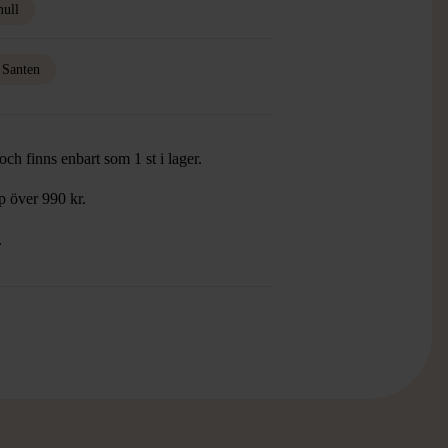
ull
 Santen
ch finns enbart som 1 st i lager.
öp över 990 kr.
.