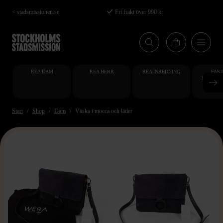
Hoppa
< stadsmissionen.se
Fri frakt över 990 kr
till
huvudinnehåll
REA DAM
REA HERR
REA INREDNING
FAKT
STUDENT
AT
Start
Shop
Dam
Väska i mocca och läder