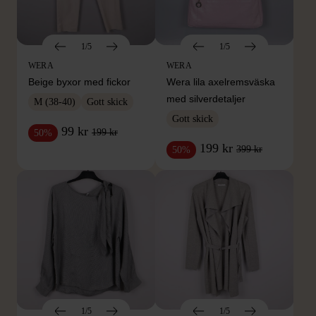
1/5
1/5
WERA
WERA
Beige byxor med fickor
Wera lila axelremsväska
med silverdetaljer
M (38-40)
Gott skick
Gott skick
99 kr
199 kr
50%
199 kr
399 kr
50%
1/5
1/5