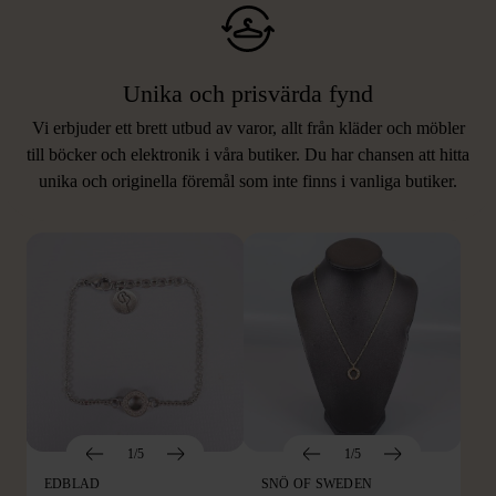
Unika och prisvärda fynd
Vi erbjuder ett brett utbud av varor, allt från kläder och möbler
LIKNANDE PRODUKTER
till böcker och elektronik i våra butiker. Du har chansen att hitta
unika och originella föremål som inte finns i vanliga butiker.
Hitta produkter som påminner om denna
1/5
1/5
EDBLAD
SNÖ OF SWEDEN