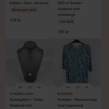
Edblad - Glow - Armband
SNÖ of Sweden -
Halsband med
Mycket gott skick
cirkelhänge
129 kr
Gott skick
169 kr
1/5
1/5
DYRBERG/KERN
RODEBJER
Dyrberg/Kern - Delise -
Rodebjer - Mönstrad topp
Halsband med
med knappdetalj