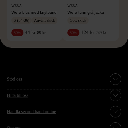
WERA
WERA
Wera blus med knytband
Wera tunn grå jacka
S (34-36)
Använt skick
Gott skick
44 kr
124 kr
89 kr
249 kr
50%
50%
Stöd oss
Hitta till oss
Handla second hand online
Om oss