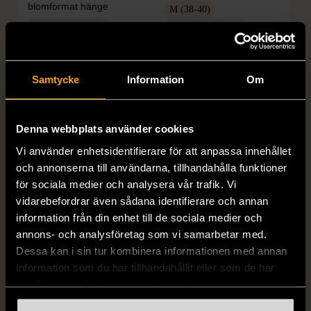
blomformat hänge
M (38-40)
Mycket gott skick
Mycket gott skick
249 kr
399 kr
Samtycke
Information
Om
Denna webbplats använder cookies
Vi använder enhetsidentifierare för att anpassa innehållet
och annonserna till användarna, tillhandahålla funktioner
för sociala medier och analysera vår trafik. Vi
vidarebefordrar även sådana identifierare och annan
1/5
1/5
information från din enhet till de sociala medier och
annons- och analysföretag som vi samarbetar med.
H&M
H&M
H&M - Leopardmönstrad
H&M - Plisserad midikjol
Dessa kan i sin tur kombinera informationen med annan
volangklänning
med resårmidja -
information som du har tillhandahållit eller som de har
Salviagrön
samlat in när du har använt deras tjänster.
XS (32-34)
Nytt skick
M (38-40)
Gott skick