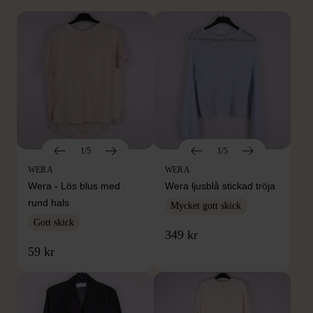
1/5
1/5
WERA
WERA
Wera - Lös blus med
Wera ljusblå stickad tröja
rund hals
Mycket gott skick
Gott skick
349 kr
59 kr