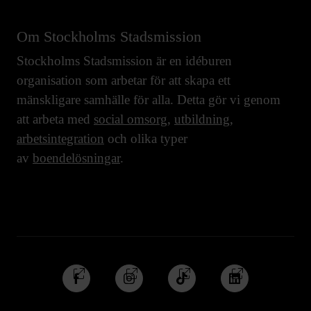
Om Stockholms Stadsmission
Stockholms Stadsmission är en idéburen
organisation som arbetar för att skapa ett
mänskligare samhälle för alla. Detta gör vi genom
att arbeta med
social omsorg
,
utbildning
,
arbetsintegration
och olika typer
av
boendelösningar
.
Följ
Följ
Följ
Följ
oss
oss
oss
oss
på
på
på
på