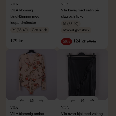
VILA
VILA
VILA blommig
Vila kavaj med satin på
långklänning med
slag och fickor
leopardmönster
M (38-40)
M (38-40)
Gott skick
Mycket gott skick
179 kr
124 kr
249 kr
50%
1/5
1/5
VILA
VILA
VILA blommig omlott
Vila svart kjol med volang