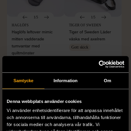
1/5
1/5
HAGLÖFS
TIGER OF SWEDEN
Haglöfs leftover mimic
Tiger of Sweden Läder
mitten vadderade
väska med axelrem
tumvantar med
Gott skick
quiltmönster
999 kr
S (34-36)
Mycket gott skick
199 kr
Samtycke
Information
Om
Denna webbplats använder cookies
Vi använder enhetsidentifierare för att anpassa innehållet
och annonserna till användarna, tillhandahålla funktioner
för sociala medier och analysera vår trafik. Vi