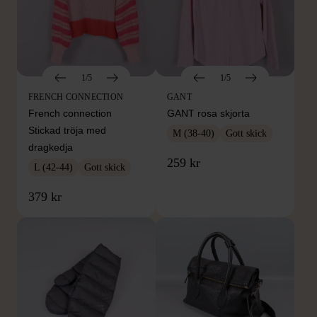
1/5
1/5
FRENCH CONNECTION
GANT
French connection
GANT rosa skjorta
Stickad tröja med
M (38-40)
Gott skick
dragkedja
259 kr
L (42-44)
Gott skick
379 kr