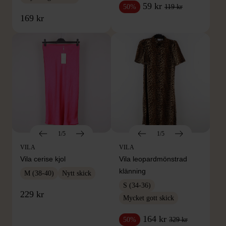
59 kr
119 kr
50%
169 kr
1/5
1/5
VILA
VILA
Vila cerise kjol
Vila leopardmönstrad
klänning
M (38-40)
Nytt skick
S (34-36)
229 kr
Mycket gott skick
164 kr
329 kr
50%