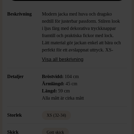
Beskrivning
Modern jacka med huva och dragsko
nedtill för justerbar passform. Stilren look
i ljus färg med dekorativa tryckknappar
framtill och praktiska fickor med lock.
Lätt material gör jackan enkel att bära och
perfekt för ett avslappnat uttryck. XS-
storlek ger en smidig silhuett.
Visa all beskrivning
Detaljer
Bröstvidd:
104 cm
Ärmlängd:
45 cm
Längd:
59 cm
Alla mått är cirka mått
Storlek
XS (32-34)
Skick
Gott skick