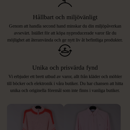
Hållbart och miljövänligt
Genom att handla second hand minskar du din miljöpåverkan
avsevärt. Istället för att köpa nyproducerade varor får du
möjlighet att återanvända och ge nytt liv åt befintliga produkter.
Unika och prisvärda fynd
Vi erbjuder ett brett utbud av varor, allt från kläder och möbler
LIKNANDE PRODUKTER
till böcker och elektronik i våra butiker. Du har chansen att hitta
unika och originella föremål som inte finns i vanliga butiker.
Hitta produkter som påminner om denna