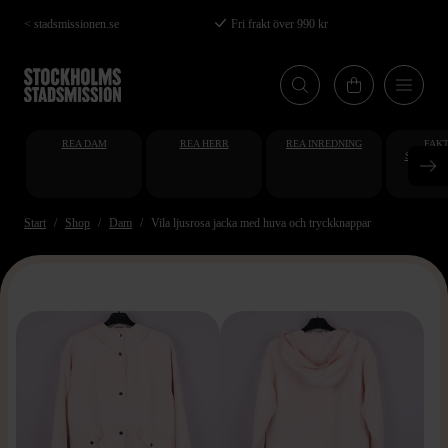
Hoppa
< stadsmissionen.se
Fri frakt över 990 kr
till
huvudinnehåll
REA DAM
REA HERR
REA INREDNING
FAKT
STUDENT
AT
Start
Shop
Dam
Vila ljusrosa jacka med huva och tryckknappar