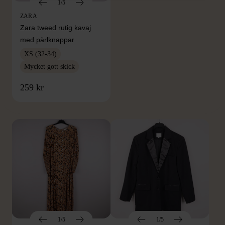
1/5
ZARA
Zara tweed rutig kavaj
med pärlknappar
XS (32-34)
Mycket gott skick
FRÅN SAMMA VARUMÄRKE
259 kr
Hitta produkter från samma varumärke
1/5
1/5