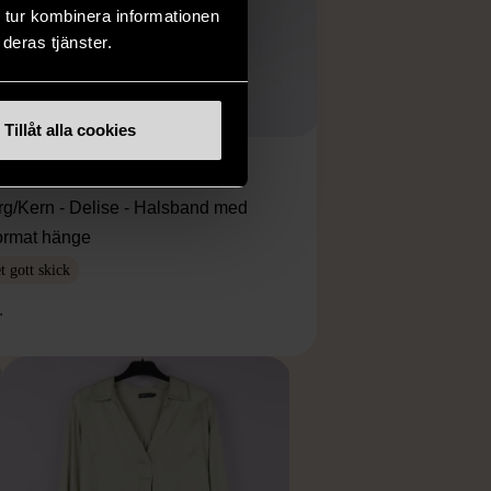
 tur kombinera informationen
deras tjänster.
Tillåt alla cookies
1/5
ERG/KERN
rg/Kern - Delise - Halsband med
ormat hänge
 gott skick
r