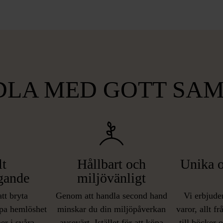
LA MED GOTT SA
lt
Hållbart och
Unika o
gande
miljövänligt
att bryta
Genom att handla second hand
Vi erbjuder
pa hemlöshet
minskar du din miljöpåverkan
varor, allt f
er i svåra
avsevärt. Istället för att köpa
till böcker 