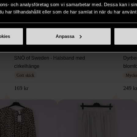
nnons- och analysföretag som vi samarbetar med. Dessa kan i sin
har tillhandahållit eller som de har samlat in när du har använt 
okies
Anpassa
1/5
SNÖ OF SWEDEN
DYRB
SNÖ of Sweden - Halsband med
Dyrbe
cirkelhänge
blomf
Gott skick
Mycket
169 kr
249 k