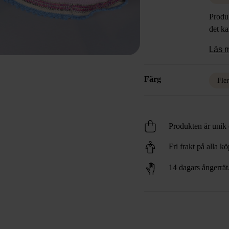
Produk
det k
Läs 
Färg
Fle
Produkten är unik o
Fri frakt på alla k
14 dagars ångerrät