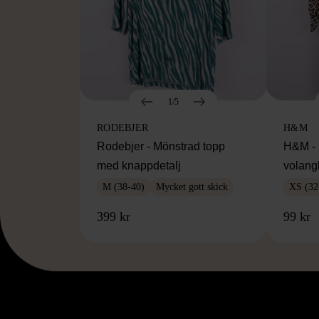
1/5
RODEBJER
H&M
Rodebjer - Mönstrad topp
H&M - 
med knappdetalj
volang
M (38-40)
Mycket gott skick
XS (32
399 kr
99 kr