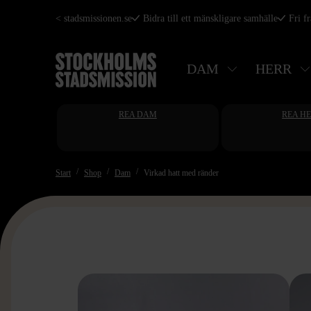
Hoppa
< stadsmissionen.se
Bidra till ett mänskligare samhälle
Fri f
till
huvudinnehåll
DAM
HERR
REA DAM
REA H
Start
Shop
Dam
Virkad hatt med ränder