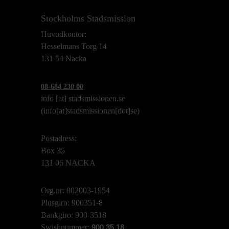
Stockholms Stadsmission
Huvudkontor:
Hesselmans Torg 14
131 54 Nacka
08-684 230 00
info
[at]
stadsmissionen.se
(info[at]stadsmissionen[dot]se)
Postadress:
Box 35
131 06 NACKA
Org.nr: 802003-1954
Plusgiro: 900351-8
Bankgiro: 900-3518
Swishnummer:
900 35 18