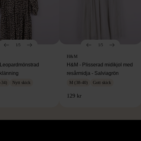
1/5
1/5
H&M
Leopardmönstrad
H&M - Plisserad midikjol med
klänning
resårmidja - Salviagrön
-34)
Nytt skick
M (38-40)
Gott skick
129 kr