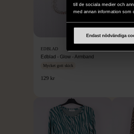
till de sociala medier och a
med annan information som du 
Endast nödvändiga co
1/5
EDBLAD
Edblad - Glow - Armband
Mycket gott skick
129 kr