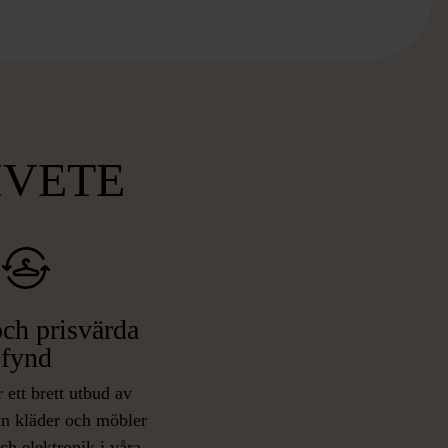
MVETE
ch prisvärda
fynd
 ett brett utbud av
rån kläder och möbler
och elektronik i våra