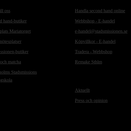
ill oss
Handla second hand online
d hand-butiker
Webbshop - E-handel
lats Mariatorget
e-handel@stadsmissionen.se
ötesplatser
Köpvillkor - E-handel
ssionen-butiker
Tradera - Webbshop
 och matcha
Remake Sthlm
holms Stadsmissions
ögskola
Aktuellt
Press och opinion