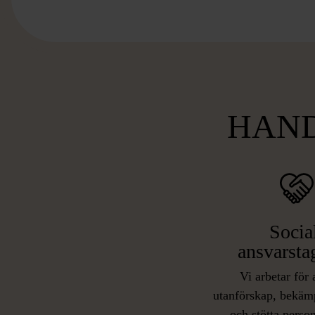
HAND
Socia
ansvarsta
Vi arbetar för 
utanförskap, bekäm
och stötta person