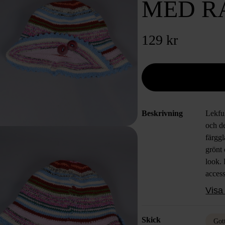
MED R
129 kr
Beskrivning
Lekfu
och de
färggl
grönt 
look. 
acces
detalje
Visa 
Skick
Got