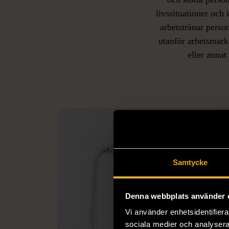
livssituationer och 
arbetstränar perso
utanför arbetsmark
L
eller annat 
Samtycke
Denna webbplats använder 
Vi använder enhetsidentifierar
sociala medier och analysera 