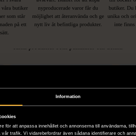
i våra butiker
nyproducerade varor får du
butiker. Du 
ner som står
möjlighet att återanvända och ge
unika och or
naden på ett
nytt liv åt befintliga produkter.
inte finns
IKNANDE PRODUKT
sätt.
Hitta produkter som påminner om denna
Information
cookies
e för att anpassa innehållet och annonserna till användarna, tillh
vår trafik. Vi vidarebefordrar även sådana identifierare och anna