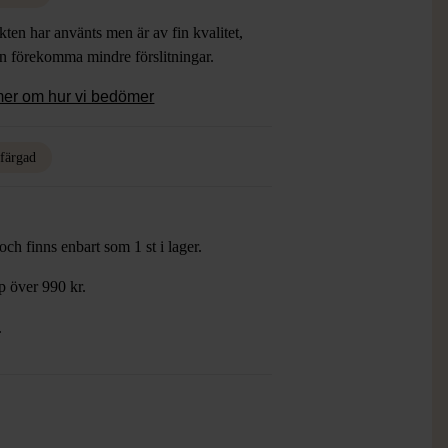
ten har använts men är av fin kvalitet,
an förekomma mindre förslitningar.
mer om hur vi bedömer
rfärgad
ch finns enbart som 1 st i lager.
öp över 990 kr.
.