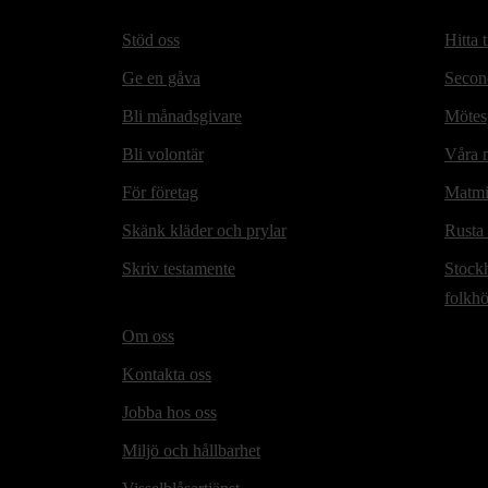
Stöd oss
Hitta t
Ge en gåva
Secon
Bli månadsgivare
Mötesp
Bli volontär
Våra m
För företag
Matmi
Skänk kläder och prylar
Rusta
Skriv testamente
Stock
folkh
Om oss
Kontakta oss
Jobba hos oss
Miljö och hållbarhet