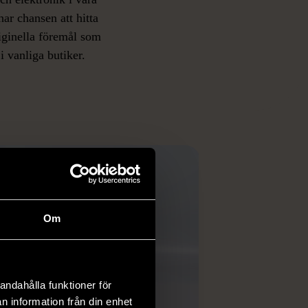
har chansen att hitta
iginella föremål som
 i vanliga butiker.
ER
Om
andahålla funktioner för
n information från din enhet