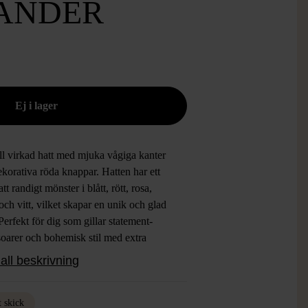
ÄNDER
ll virkad hatt med mjuka vågiga kanter
korativa röda knappar. Hatten har ett
att randigt mönster i blått, rött, rosa,
och vitt, vilket skapar en unik och glad
Perfekt för dig som gillar statement-
soarer och bohemisk stil med extra
r.
all beskrivning
t skick