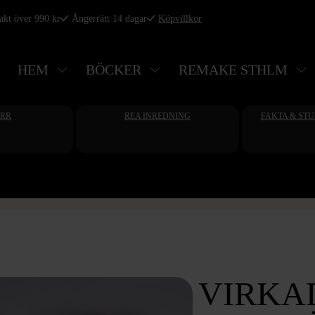
rakt över 990 kr
Ångerrätt 14 dagar
Köpvillkor
HEM
BÖCKER
REMAKE STHLM
ERR
REA INREDNING
FAKTA & ST
VIRKA