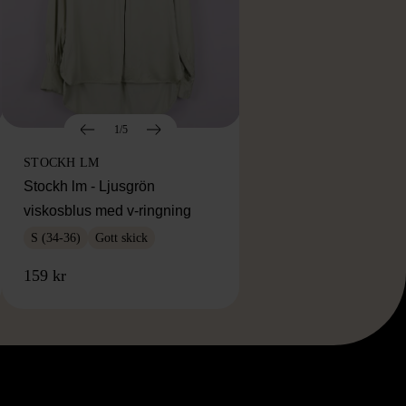
1/5
STOCKH LM
Stockh lm - Ljusgrön
viskosblus med v-ringning
S (34-36)
Gott skick
159 kr