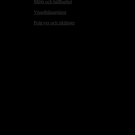
Miljö och hållbarhet
Visselblåsartjänst
Policyer och riktlinjer