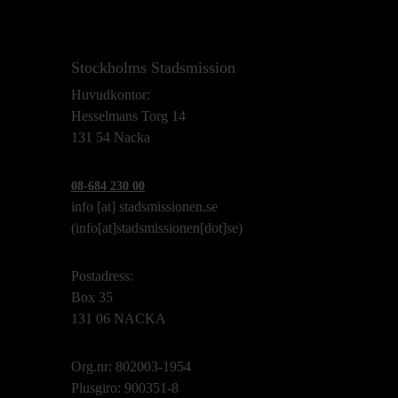
Stockholms Stadsmission
Huvudkontor:
Hesselmans Torg 14
131 54 Nacka
08-684 230 00
info
[at]
stadsmissionen.se
(info[at]stadsmissionen[dot]se)
Postadress:
Box 35
131 06 NACKA
Org.nr: 802003-1954
Plusgiro: 900351-8