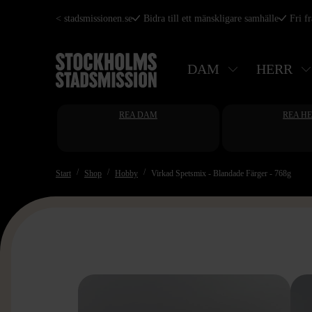
Hoppa
< stadsmissionen.se
Bidra till ett mänskligare samhälle
Fri f
till
huvudinnehåll
DAM
HERR
REA DAM
REA H
Start
Shop
Hobby
Virkad Spetsmix - Blandade Färger - 768g