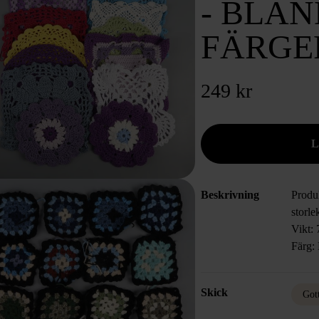
- BLA
FÄRGER
249 kr
Beskrivning
Produk
storle
Vikt:
Färg:
Skick
Got