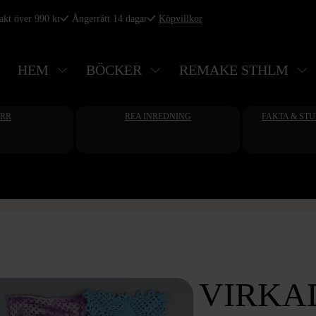
rakt över 990 kr
Ångerrätt 14 dagar
Köpvillkor
HEM
BÖCKER
REMAKE STHLM
ERR
REA INREDNING
FAKTA & ST
VIRKA