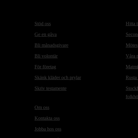
Stöd oss
Hitta t
Ge en gåva
Secon
Bli månadsgivare
Mötesp
Bli volontär
Våra m
För företag
Matmi
Skänk kläder och prylar
Rusta
Skriv testamente
Stock
folkh
Om oss
Kontakta oss
Jobba hos oss