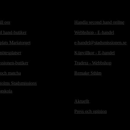
ill oss
Handla second hand online
d hand-butiker
Webbshop - E-handel
lats Mariatorget
e-handel@stadsmissionen.se
ötesplatser
Köpvillkor - E-handel
ssionen-butiker
Tradera - Webbshop
 och matcha
Remake Sthlm
holms Stadsmissions
ögskola
Aktuellt
Press och opinion