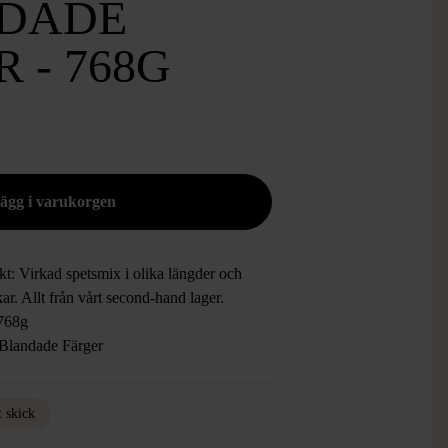
NDADE
 - 768G
t: Virkad spetsmix i olika längder och
kar. Allt från vårt second-hand lager.
 768g
 Blandade Färger
t skick