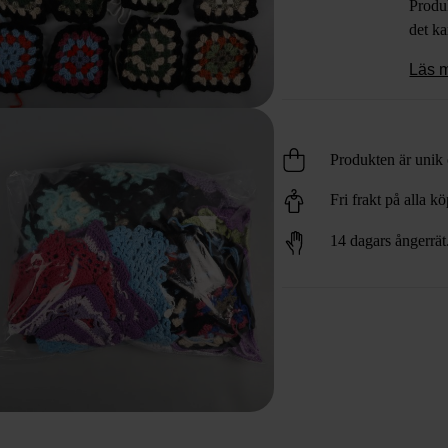
Produk
det k
Läs 
Produkten är unik o
Fri frakt på alla k
14 dagars ångerrät