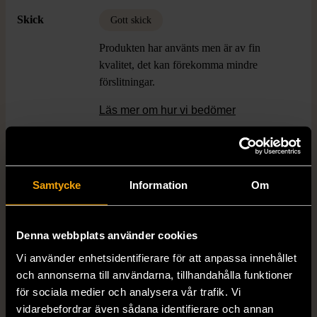
Skick
Gott skick
Produkten har använts men är av fin
kvalitet, det kan förekomma mindre
förslitningar.
Läs mer om hur vi bedömer
Produkten är unik och finns enbart som 1 st i lager.
Samtycke
Information
Om
Fri frakt på alla köp över 990 kr.
14 dagars ångerrät.
Denna webbplats använder cookies
Vi använder enhetsidentifierare för att anpassa innehållet
och annonserna till användarna, tillhandahålla funktioner
för sociala medier och analysera vår trafik. Vi
vidarebefordrar även sådana identifierare och annan