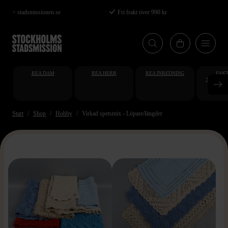
Hoppa
< stadsmissionen.se
Fri frakt över 990 kr
till
huvudinnehåll
REA DAM
REA HERR
REA INREDNING
FAKT
STUDENT
AT
Start
Shop
Hobby
Virkad spetsmix - Löpare/längder