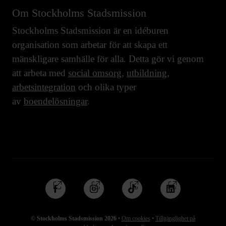
Om Stockholms Stadsmission
Stockholms Stadsmission är en idéburen
organisation som arbetar för att skapa ett
mänskligare samhälle för alla. Detta gör vi genom
att arbeta med
social omsorg
,
utbildning
,
arbetsintegration
och olika typer
av
boendelösningar
.
Följ
Följ
Följ
Följ
oss
oss
oss
oss
på
på
på
på
© Stockholms Stadsmission 2026
•
Om cookies
•
Tillgänglighet på
Facebook
Instagram
TikTok
Linkedin