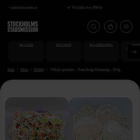
Hoppa
< stadsmissionen.se
Fri frakt över 990 kr
till
huvudinnehåll
REA DAM
REA HERR
REA INREDNING
FAKT
STUDENT
AT
Start
Shop
Hobby
Virkad spetsmix - Natur/beige/blommigt - 954g