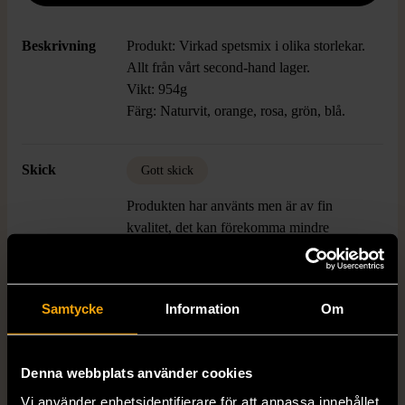
Beskrivning
Produkt: Virkad spetsmix i olika storlekar.
Allt från vårt second-hand lager.
Vikt: 954g
Färg: Naturvit, orange, rosa, grön, blå.
Skick
Gott skick
Produkten har använts men är av fin
kvalitet, det kan förekomma mindre
förslitningar.
Läs mer om hur vi bedömer
Samtycke
Information
Om
Produkten är unik och finns enbart som 1 st i lager.
Denna webbplats använder cookies
Vi använder enhetsidentifierare för att anpassa innehållet
Fri frakt på alla köp över 990 kr.