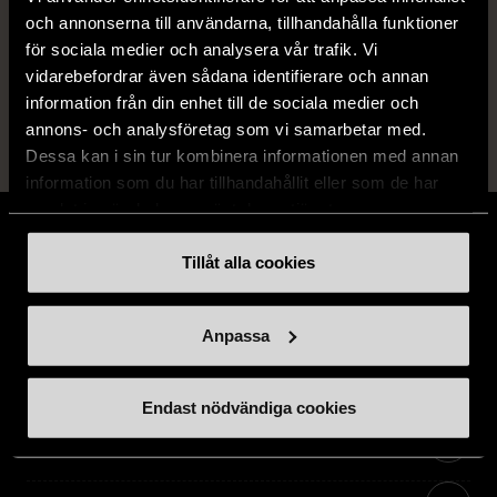
och annonserna till användarna, tillhandahålla funktioner
14 dagars ångerrät.
för sociala medier och analysera vår trafik. Vi
vidarebefordrar även sådana identifierare och annan
information från din enhet till de sociala medier och
annons- och analysföretag som vi samarbetar med.
Dessa kan i sin tur kombinera informationen med annan
information som du har tillhandahållit eller som de har
samlat in när du har använt deras tjänster.
Tillåt alla cookies
Stöd oss
Anpassa
Hitta till oss
Endast nödvändiga cookies
Handla second hand online