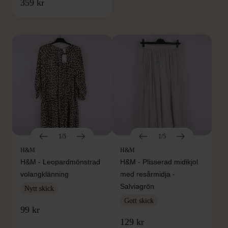
FRÅN SAMMA VARUMÄRKE
359 kr
Hitta produkter från samma varumärke
1/5
1/5
H&M
H&M
H&M - Leopardmönstrad
H&M - Plisserad midikjol
volangklänning
med resårmidja -
Salviagrön
Nytt skick
Gott skick
99 kr
129 kr