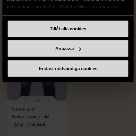
Kostymbyxor med
- Blå vit
information som du har tillhandahållit eller som de har
pressveck
XL (52)
samlat in när du har använt deras tjänster.
Gott skick
Mycket gott skick
Tillåt alla cookies
159 kr
199 kr
Anpassa
Endast nödvändiga cookies
1/5
G-STAR RAW
G-star - Jeans - blå
W34
Gott skick