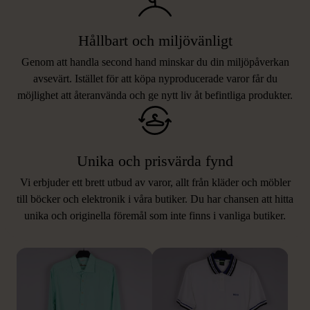
Hållbart och miljövänligt
Genom att handla second hand minskar du din miljöpåverkan
avsevärt. Istället för att köpa nyproducerade varor får du
möjlighet att återanvända och ge nytt liv åt befintliga produkter.
Unika och prisvärda fynd
Vi erbjuder ett brett utbud av varor, allt från kläder och möbler
LIKNANDE PRODUKTER
till böcker och elektronik i våra butiker. Du har chansen att hitta
unika och originella föremål som inte finns i vanliga butiker.
Hitta produkter som påminner om denna