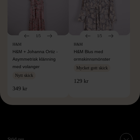
1/5
1/5
H&M
H&M
H&M + Johanna Ortiz -
H&M Blus med
Asymmetrisk klänning
ormskinnsmönster
med volanger
Mycket gott skick
Nytt skick
129 kr
349 kr
Stöd oss