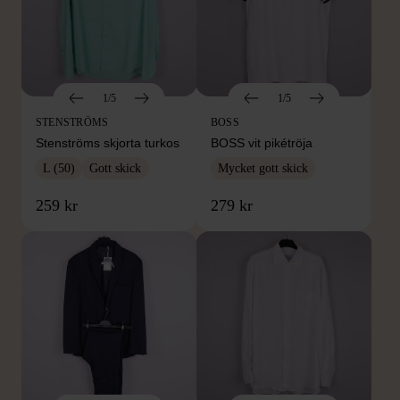
1/5
1/5
STENSTRÖMS
BOSS
Stenströms skjorta turkos
BOSS vit pikétröja
L (50)
Gott skick
Mycket gott skick
259 kr
279 kr