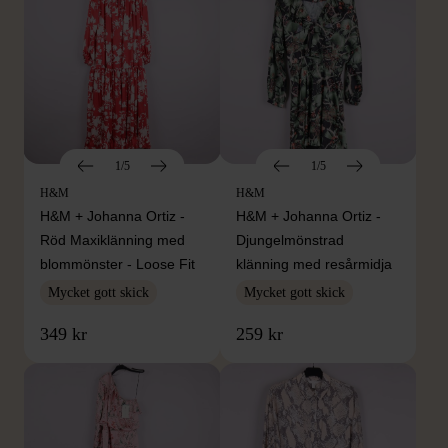
1/5
1/5
H&M
H&M
H&M + Johanna Ortiz -
H&M + Johanna Ortiz -
Röd Maxiklänning med
Djungelmönstrad
blommönster - Loose Fit
klänning med resårmidja
Mycket gott skick
Mycket gott skick
349 kr
259 kr