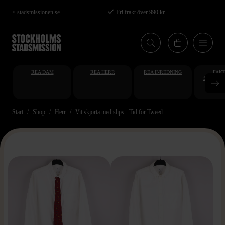
Hoppa
< stadsmissionen.se
Fri frakt över 990 kr
till
huvudinnehåll
REA DAM
REA HERR
REA INREDNING
FAKT
STUDENT
AT
Start
Shop
Herr
Vit skjorta med slips - Tid för Tweed