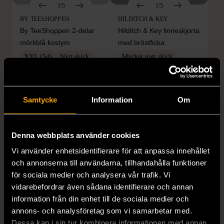
1/5
1/5
BY TEESHOPPEN
HILDITCH & KEY
By TeeShoppen 2-delar
Hilditch & Key linneskjorta
mörkblå kostym
med bröstficka
XXL (54)
Nytt skick
Mycket gott skick
399 kr
399 kr
Samtycke
Information
Om
Denna webbplats använder cookies
Vi använder enhetsidentifierare för att anpassa innehållet
och annonserna till användarna, tillhandahålla funktioner
för sociala medier och analysera vår trafik. Vi
vidarebefordrar även sådana identifierare och annan
1/5
1/5
information från din enhet till de sociala medier och
DRESSMANN
BONDELID
annons- och analysföretag som vi samarbetar med.
Dressmann -
Bondelid - Randig skjorta
Dessa kan i sin tur kombinera informationen med annan