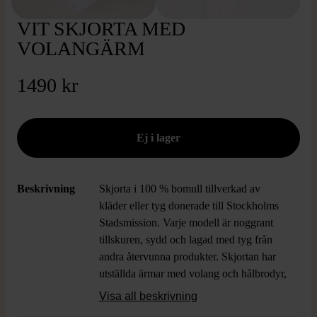
VIT SKJORTA MED
VOLANGÄRM
1490 kr
Beskrivning
Skjorta i 100 % bomull tillverkad av
kläder eller tyg donerade till Stockholms
Stadsmission. Varje modell är noggrant
tillskuren, sydd och lagad med tyg från
andra återvunna produkter.
Skjortan har
utställda ärmar med volang och hålbrodyr,
klassisk krage och knäppning framtill med
Visa all beskrivning
skjortknappar.