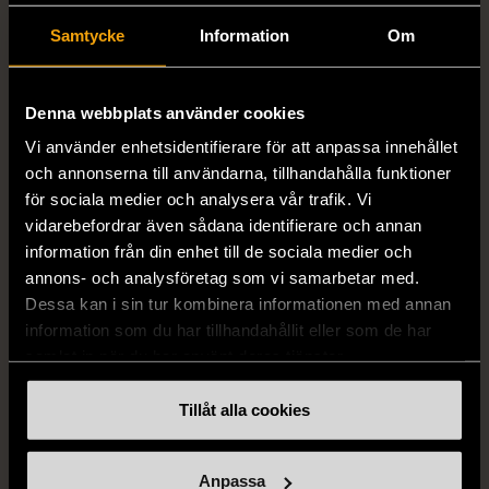
Samtycke
Information
Om
Denna webbplats använder cookies
1/5
1/5
Vi använder enhetsidentifierare för att anpassa innehållet
Vit topp med
Remake - tunn rock i
och annonserna till användarna, tillhandahålla funktioner
spetsdetaljer
linne
för sociala medier och analysera vår trafik. Vi
Nytt skick
Nytt skick
vidarebefordrar även sådana identifierare och annan
information från din enhet till de sociala medier och
890 kr
890 kr
annons- och analysföretag som vi samarbetar med.
Dessa kan i sin tur kombinera informationen med annan
information som du har tillhandahållit eller som de har
samlat in när du har använt deras tjänster.
Tillåt alla cookies
Anpassa