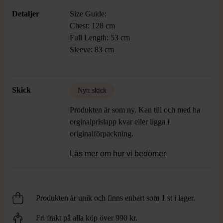
Detaljer
Size Guide:
Shirt made from 100% cotton, crafted
Chest: 128 cm
using garments and fabrics donated to
Full Length: 53 cm
Stockholms Stadsmission. Each piece is
Sleeve: 83 cm
carefully cut, sewn, and repaired with
fabric from other recycled products. The
shirt features flared sleeves with ruffled
Skick
Nytt skick
broderie anglaise, a classic collar, and a
front button closure.
Produkten är som ny. Kan till och med ha
orginalprislapp kvar eller ligga i
originalförpackning.
Läs mer om hur vi bedömer
Produkten är unik och finns enbart som 1 st i lager.
Fri frakt på alla köp över 990 kr.