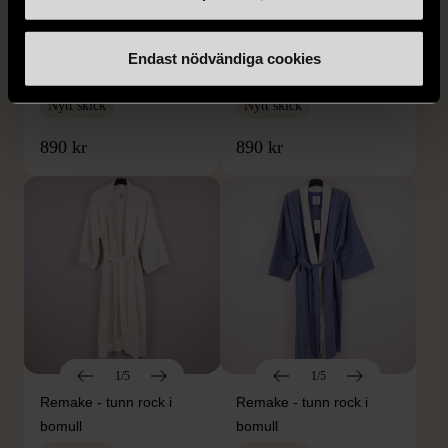
1/5
1/5
Remake - tunn rock i
Remake - tunn rock i
Endast nödvändiga cookies
linne
linne
Nytt skick
Nytt skick
890 kr
890 kr
1/5
1/5
Remake - tunn rock i
Remake - tunn rock i
bomull
bomull