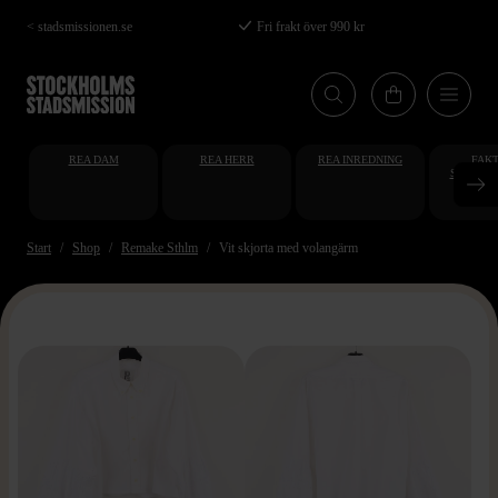
Hoppa
< stadsmissionen.se
Fri frakt över 990 kr
till
huvudinnehåll
REA DAM
REA HERR
REA INREDNING
FAKT
STUDENT
AT
Start
Shop
Remake Sthlm
Vit skjorta med volangärm