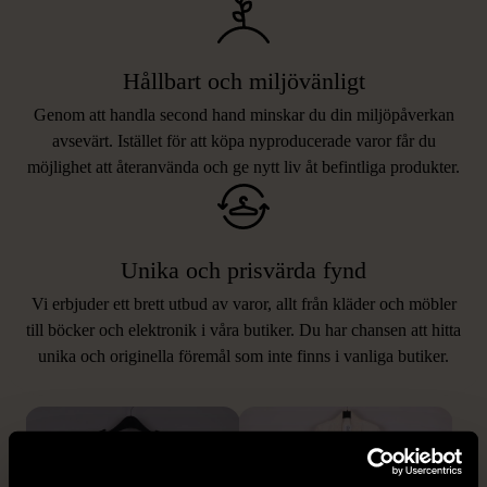
Hållbart och miljövänligt
Genom att handla second hand minskar du din miljöpåverkan
avsevärt. Istället för att köpa nyproducerade varor får du
möjlighet att återanvända och ge nytt liv åt befintliga produkter.
Unika och prisvärda fynd
Vi erbjuder ett brett utbud av varor, allt från kläder och möbler
LIKNANDE PRODUKTER
till böcker och elektronik i våra butiker. Du har chansen att hitta
unika och originella föremål som inte finns i vanliga butiker.
Hitta produkter som påminner om denna