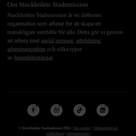
Om Stockholms Stadsmission
Stockholms Stadsmission är en idéburen
organisation som arbetar för att skapa ett
mänskligare samhälle för alla. Detta gör vi genom
att arbeta med
social omsorg
,
utbildning
,
arbetsintegration
och olika typer
av
boendelösningar
.
Följ
Följ
Följ
Följ
oss
oss
oss
oss
på
på
på
på
© Stockholms Stadsmission 2026
•
Om cookies
•
Tillgänglighet på
Facebook
Instagram
TikTok
Linkedin
webbplatsen
•
Integritetspolicy