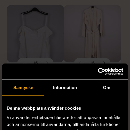
1/5
1/5
Vit topp med
Remake - tunn rock i
spetsdetaljer
linne
Nytt skick
Nytt skick
Samtycke
Information
Om
890 kr
890 kr
Denna webbplats använder cookies
Vi använder enhetsidentifierare för att anpassa innehållet
och annonserna till användarna, tillhandahålla funktioner