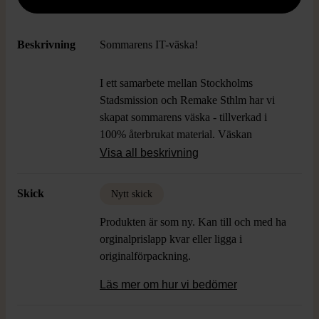
Beskrivning
Sommarens IT-väska!
I ett samarbete mellan Stockholms
Stadsmission och Remake Sthlm har vi
skapat sommarens väska - tillverkad i
100% återbrukat material. Väskan
symboliserar den goda gärning som varje
Visa all beskrivning
köp bidrar till. Fyll den med sommarens
secondhandfynd eller med saker du vill
Skick
Nytt skick
skänka vidare. När du köper väskan är du
med och skapar nya livschanser och gör
Produkten är som ny. Kan till och med ha
det möjligt för oss att fortsätta vårt arbete.
orginalprislapp kvar eller ligga i
Enjoy!
originalförpackning.
Läs mer om hur vi bedömer
This summers IT-bag!