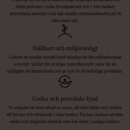
stötta personer i svåra livssituationer och i våra butiker
arbetstränar personer som står utanför arbetsmarknaden på ett
eller annat sätt.
Hållbart och miljövänligt
Genom att handla second hand minskar du din miljöpåverkan
avsevärt. Istället för att köpa nyproducerade varor får du
möjlighet att återanvända och ge nytt liv åt befintliga produkter.
Unika och prisvärda fynd
Vi erbjuder ett brett utbud av varor, allt från kläder och möbler
LIKNANDE PRODUKTER
till böcker och elektronik i våra butiker. Du har chansen att hitta
unika och originella föremål som inte finns i vanliga butiker.
Hitta produkter som påminner om denna