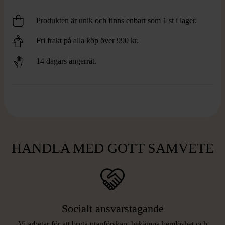
In collaboration with Stockholms
Produkten är unik och finns enbart som 1 st i lager.
Stadsmission and Remake Sthlm, we have
created this summer´s bag - made from
Fri frakt på alla köp över 990 kr.
100% recycled materials. The bag
symbolizes the good deed that every
14 dagars ångerrät.
purchase contributes to. Fill it with
second-hand summer finds or with items
you would like to donate. By purchasing
the bag, you help create new opportunities
in life and make it possible for us to
continue our work. Enjoy!
HANDLA MED GOTT SAMVETE
Socialt ansvarstagande
Vi arbetar för att bryta utanförskap, bekämpa hemlöshet och