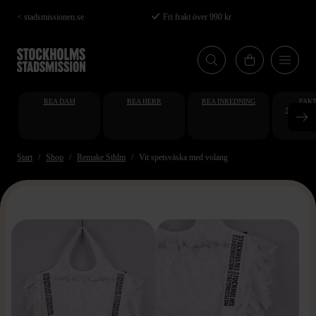
Hoppa
< stadsmissionen.se
Fri frakt över 990 kr
till
huvudinnehåll
REA DAM
REA HERR
REA INREDNING
FAKT
STUDENT
AT
Start
Shop
Remake Sthlm
Vit spetsväska med volang