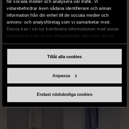
för sociala medier och analysera vår trafik. Vi
vidarebefordrar även sådana identifierare och annan
information från din enhet till de sociala medier och
annons- och analysföretag som vi samarbetar med.
Dessa kan i sin tur kombinera informationen med annan
1/5
1/5
information som du har tillhandahållit eller som de har
Remake - tunn rock i
Remake - tunn rock i
samlat in när du har använt deras tjänster.
linne
linne
Tillåt alla cookies
Nytt skick
Nytt skick
890 kr
890 kr
Anpassa
Endast nödvändiga cookies