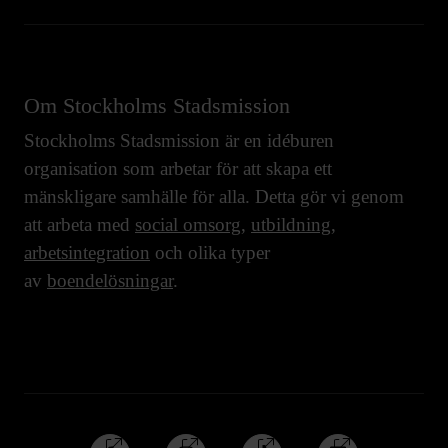
Om Stockholms Stadsmission
Stockholms Stadsmission är en idéburen
organisation som arbetar för att skapa ett
mänskligare samhälle för alla. Detta gör vi genom
att arbeta med
social omsorg
,
utbildning
,
arbetsintegration
och olika typer
av
boendelösningar
.
Följ
Följ
Följ
Följ