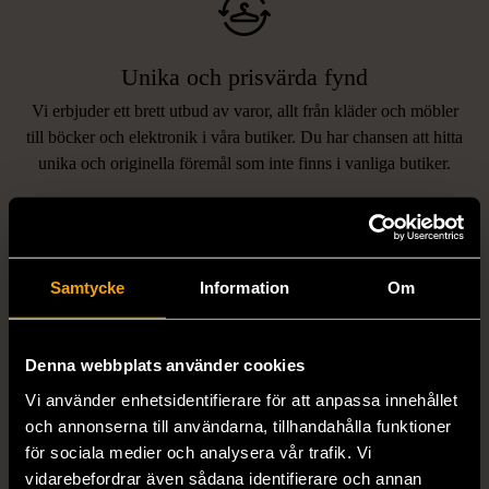
Unika och prisvärda fynd
Vi erbjuder ett brett utbud av varor, allt från kläder och möbler
LIKNANDE PRODUKTER
till böcker och elektronik i våra butiker. Du har chansen att hitta
unika och originella föremål som inte finns i vanliga butiker.
Hitta produkter som påminner om denna
Samtycke
Information
Om
Denna webbplats använder cookies
Vi använder enhetsidentifierare för att anpassa innehållet
och annonserna till användarna, tillhandahålla funktioner
1/5
1/5
för sociala medier och analysera vår trafik. Vi
MISSONI
GIANFRANCO FERRE
vidarebefordrar även sådana identifierare och annan
Missoni - Klänning -
STUDIO