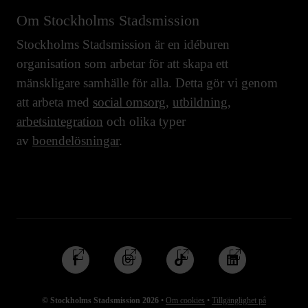
Om Stockholms Stadsmission
Stockholms Stadsmission är en idéburen
organisation som arbetar för att skapa ett
mänskligare samhälle för alla. Detta gör vi genom
att arbeta med
social omsorg
,
utbildning
,
arbetsintegration
och olika typer
av
boendelösningar
.
Följ
Följ
Följ
Följ
oss
oss
oss
oss
på
på
på
på
© Stockholms Stadsmission 2026
•
Om cookies
•
Tillgänglighet på
Facebook
Instagram
TikTok
Linkedin