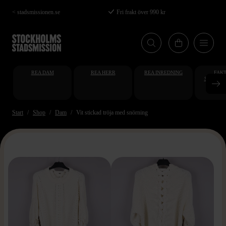
Hoppa
< stadsmissionen.se
Fri frakt över 990 kr
till
huvudinnehåll
REA DAM
REA HERR
REA INREDNING
FAKT
STUDENT
AT
Start
Shop
Dam
Vit stickad tröja med snörning