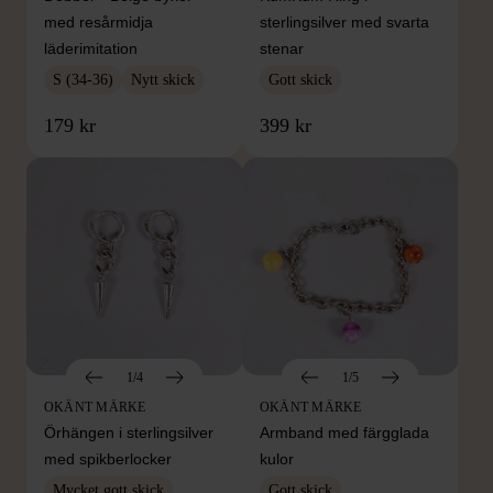
med resårmidja
sterlingsilver med svarta
läderimitation
stenar
S (34-36)
Nytt skick
Gott skick
179 kr
399 kr
1/4
1/5
OKÄNT MÄRKE
OKÄNT MÄRKE
Örhängen i sterlingsilver
Armband med färgglada
med spikberlocker
kulor
Mycket gott skick
Gott skick