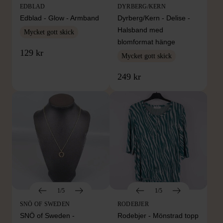
EDBLAD
DYRBERG/KERN
Edblad - Glow - Armband
Dyrberg/Kern - Delise -
Halsband med
Mycket gott skick
blomformat hänge
129 kr
Mycket gott skick
249 kr
1/5
1/5
SNÖ OF SWEDEN
RODEBJER
SNÖ of Sweden -
Rodebjer - Mönstrad topp