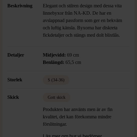
Beskrivning
Elegant och stilren design med dessa vita
linnebyxor från NA-KD. De har en
avslappnad passform som ger en bekväm
och luftig känsla. Byxorna har diskreta
fickdetaljer och stängs med dolt blixtlås.
Detaljer
Midjevidd:
69 cm
Benlängd:
65,5 cm
Storlek
S (34-36)
Skick
Gott skick
Produkten har använts men är av fin
kvalitet, det kan förekomma mindre
förslitningar.
Läs mer om hur vi bedömer