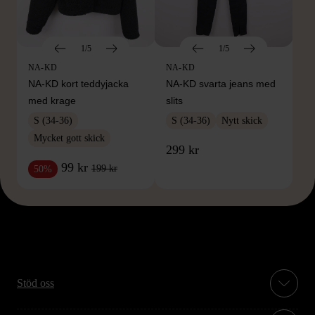
1/5
1/5
NA-KD
NA-KD
NA-KD kort teddyjacka
NA-KD svarta jeans med
med krage
slits
S (34-36)
S (34-36)
Nytt skick
Mycket gott skick
299 kr
99 kr
199 kr
50%
Stöd oss