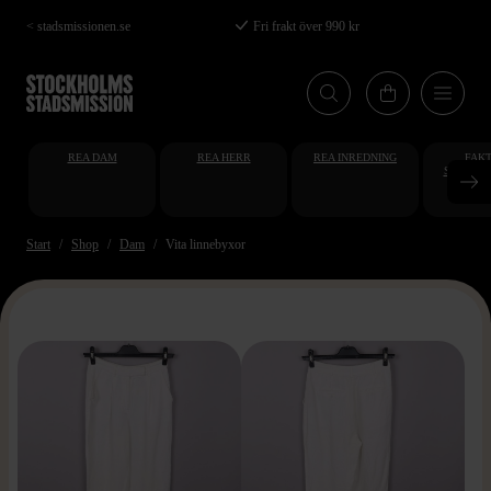
Hoppa
< stadsmissionen.se
Fri frakt över 990 kr
till
huvudinnehåll
REA DAM
REA HERR
REA INREDNING
FAKT
STUDENT
AT
Start
Shop
Dam
Vita linnebyxor