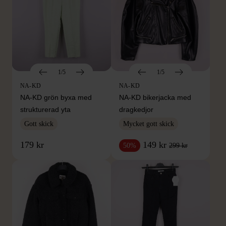
1/5
1/5
NA-KD
NA-KD
NA-KD grön byxa med
NA-KD bikerjacka med
strukturerad yta
dragkedjor
Gott skick
Mycket gott skick
179 kr
149 kr
299 kr
50%