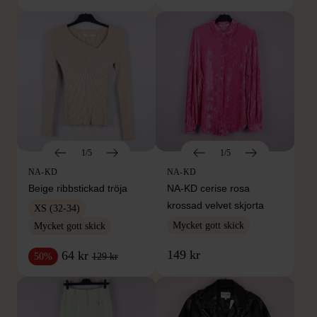
1/5
1/5
NA-KD
NA-KD
Beige ribbstickad tröja
NA-KD cerise rosa
krossad velvet skjorta
XS (32-34)
Mycket gott skick
Mycket gott skick
149 kr
64 kr
129 kr
50%