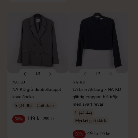
Hitta produkter från samma varumärke
1/5
1/5
NA-KD
NA-KD
NA-KD grå dubbelknäppt
LA Linn Ahlborg x NA-KD
kavaj/jacka
glittrig croppad blå tröja
med svart revär
S (34-36)
Gott skick
L (42-44)
149 kr
299 kr
50%
Mycket gott skick
49 kr
99 kr
50%