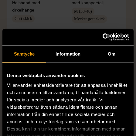
Halsband med
med knappdetalj
cirkelhänge
M (38-40)
Gott skick
Mycket gott skick
169 kr
399 kr
Samtycke
Information
Om
Denna webbplats använder cookies
Vi använder enhetsidentifierare för att anpassa innehållet
och annonserna till användarna, tillhandahålla funktioner
för sociala medier och analysera vår trafik. Vi
1/5
1/5
vidarebefordrar även sådana identifierare och annan
H&M
H&M
information från din enhet till de sociala medier och
H&M - Leopardmönstrad
H&M - Plisserad midikjol
annons- och analysföretag som vi samarbetar med.
volangklänning
med resårmidja -
Dessa kan i sin tur kombinera informationen med annan
Salviagrön
XS (32-34)
Nytt skick
information som du har tillhandahållit eller som de har