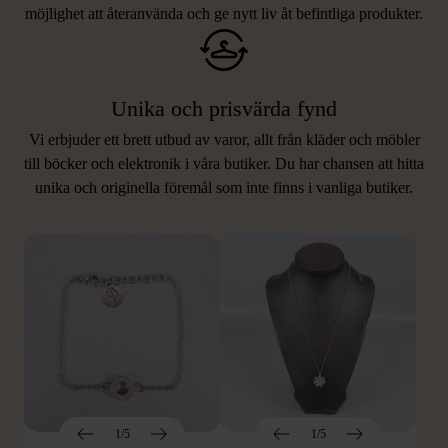
möjlighet att återanvända och ge nytt liv åt befintliga produkter.
Unika och prisvärda fynd
Vi erbjuder ett brett utbud av varor, allt från kläder och möbler
LIKNANDE PRODUKTER
till böcker och elektronik i våra butiker. Du har chansen att hitta
unika och originella föremål som inte finns i vanliga butiker.
Hitta produkter som påminner om denna
1/5
1/5