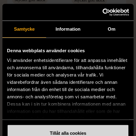
Mycket gott skick
249 kr
399 kr
Samtycke
Information
Om
Denna webbplats använder cookies
Vi använder enhetsidentifierare för att anpassa innehållet
och annonserna till användarna, tillhandahålla funktioner
för sociala medier och analysera vår trafik. Vi
vidarebefordrar även sådana identifierare och annan
1/5
1/5
information från din enhet till de sociala medier och
H&M
H&M
annons- och analysföretag som vi samarbetar med.
H&M - Leopardmönstrad
H&M - Plisserad midikjol
Dessa kan i sin tur kombinera informationen med annan
volangklänning
med resårmidja -
information som du har tillhandahållit eller som de har
Salviagrön
XS (32-34)
Nytt skick
samlat in när du har använt deras tjänster.
M (38-40)
Gott skick
99 kr
129 kr
Tillåt alla cookies