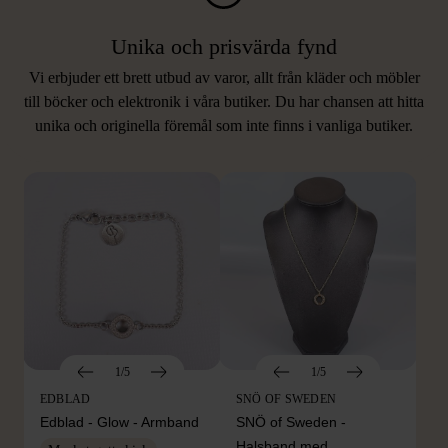
Unika och prisvärda fynd
Vi erbjuder ett brett utbud av varor, allt från kläder och möbler
LIKNANDE PRODUKTER
till böcker och elektronik i våra butiker. Du har chansen att hitta
unika och originella föremål som inte finns i vanliga butiker.
Hitta produkter som påminner om denna
1/5
1/5
EDBLAD
SNÖ OF SWEDEN
Edblad - Glow - Armband
SNÖ of Sweden -
Halsband med