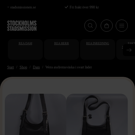
Hoppa
< stadsmissionen.se
Fri frakt över 990 kr
till
huvudinnehåll
REA DAM
REA HERR
REA INREDNING
FAKT
STUDENT
AT
Start
Shop
Dam
Wera axelremsväska i svart läder