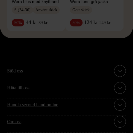
Wera blus med knytband
Wera tunn grå jacka
S (34-36)
Använt skick
Gott skick
44 kr
124 kr
89 kr
249 kr
50%
50%
Stöd oss
Hitta till oss
Handla second hand online
Om oss