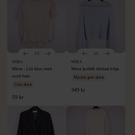
1/5
1/5
WERA
WERA
Wera - Lös blus med
Wera ljusblå stickad tröja
rund hals
Mycket gott skick
Gott skick
349 kr
59 kr