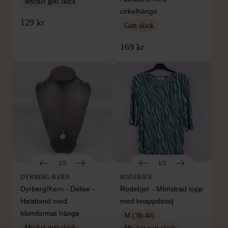
Mycket gott skick
cirkelhänge
129 kr
Gott skick
169 kr
1/5
1/5
DYRBERG/KERN
RODEBJER
Dyrberg/Kern - Delise -
Rodebjer - Mönstrad topp
Halsband med
med knappdetalj
blomformat hänge
M (38-40)
Mycket gott skick