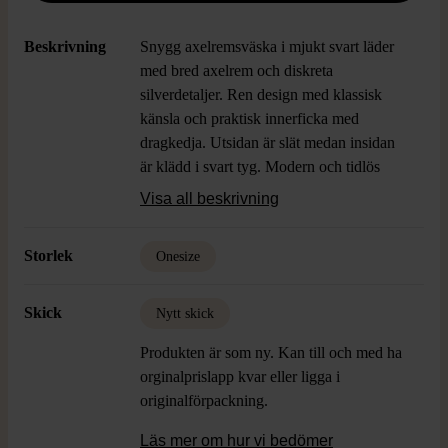
Beskrivning
Snygg axelremsväska i mjukt svart läder
med bred axelrem och diskreta
silverdetaljer. Ren design med klassisk
känsla och praktisk innerficka med
dragkedja. Utsidan är slät medan insidan
är klädd i svart tyg. Modern och tidlös
look som passar till alla tillfällen.
Visa all beskrivning
Bredd:
29 cm
Höjd:
23 cm med handtag: 72 cm
Storlek
Onesize
Djup:
9 cm
Skick
Nytt skick
Produkten är som ny. Kan till och med ha
orginalprislapp kvar eller ligga i
originalförpackning.
Läs mer om hur vi bedömer