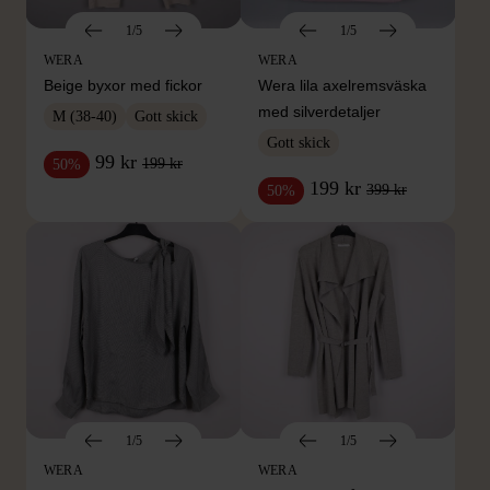
1/5
1/5
WERA
WERA
Beige byxor med fickor
Wera lila axelremsväska
med silverdetaljer
M (38-40)
Gott skick
Gott skick
99 kr
199 kr
50%
199 kr
399 kr
50%
1/5
1/5
WERA
WERA