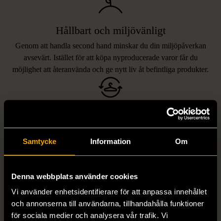
Hållbart och miljövänligt
Genom att handla second hand minskar du din miljöpåverkan
avsevärt. Istället för att köpa nyproducerade varor får du
möjlighet att återanvända och ge nytt liv åt befintliga produkter.
Unika och prisvärda fynd
Vi erbjuder ett brett utbud av varor, allt från kläder och möbler
Samtycke
Information
Om
LIKNANDE PRODUKTER
till böcker och elektronik i våra butiker. Du har chansen att hitta
unika och originella föremål som inte finns i vanliga butiker.
Hitta produkter som påminner om denna
Denna webbplats använder cookies
Vi använder enhetsidentifierare för att anpassa innehållet
och annonserna till användarna, tillhandahålla funktioner
för sociala medier och analysera vår trafik. Vi