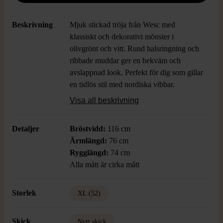
Beskrivning
Mjuk stickad tröja från Wesc med
klassiskt och dekorativt mönster i
olivgrönt och vitt. Rund halsringning och
ribbade muddar ger en bekväm och
avslappnad look. Perfekt för dig som gillar
en tidlös stil med nordiska vibbar.
Ullblandningen bidrar till en skön värme
Visa all beskrivning
och känsla.
Detaljer
Bröstvidd:
116 cm
Ärmlängd:
76 cm
Rygglängd:
74 cm
Alla mått är cirka mått
Storlek
XL (52)
Skick
Nytt skick