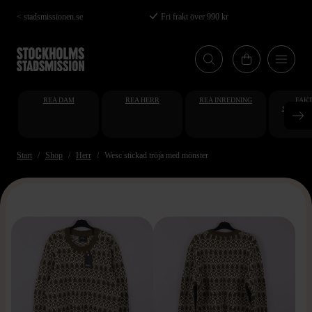
Hoppa
< stadsmissionen.se
Fri frakt över 990 kr
till
huvudinnehåll
REA DAM
REA HERR
REA INREDNING
FAKT
STUDENT
AT
Start
Shop
Herr
Wesc stickad tröja med mönster