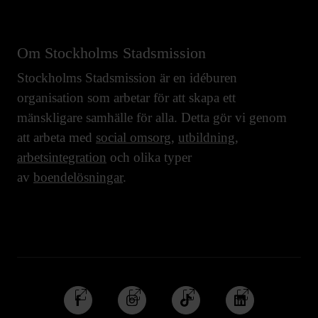
Om Stockholms Stadsmission
Stockholms Stadsmission är en idéburen
organisation som arbetar för att skapa ett
mänskligare samhälle för alla. Detta gör vi genom
att arbeta med
social omsorg
,
utbildning
,
arbetsintegration
och olika typer
av
boendelösningar
.
Följ
Följ
Följ
Följ
oss
oss
oss
oss