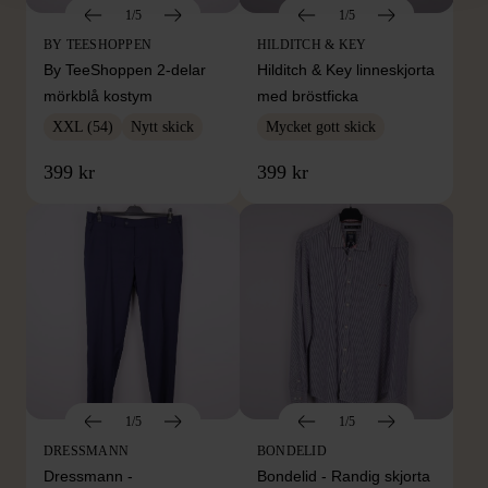
1/5
1/5
BY TEESHOPPEN
HILDITCH & KEY
By TeeShoppen 2-delar
Hilditch & Key linneskjorta
mörkblå kostym
med bröstficka
XXL (54)
Nytt skick
Mycket gott skick
399 kr
399 kr
1/5
1/5
DRESSMANN
BONDELID
Dressmann -
Bondelid - Randig skjorta