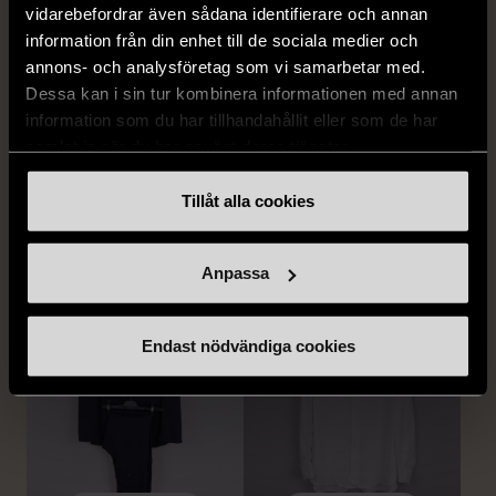
vidarebefordrar även sådana identifierare och annan
information från din enhet till de sociala medier och
annons- och analysföretag som vi samarbetar med.
Dessa kan i sin tur kombinera informationen med annan
information som du har tillhandahållit eller som de har
1/5
1/5
samlat in när du har använt deras tjänster.
STENSTRÖMS
BOSS
Stenströms skjorta turkos
BOSS vit pikétröja
Tillåt alla cookies
L (50)
Gott skick
Mycket gott skick
259 kr
279 kr
Anpassa
Endast nödvändiga cookies