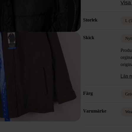
Visa 
Storlek
L (
Skick
Nyt
Produ
orgina
origin
Läs 
Färg
Grö
Varumärke
Wea