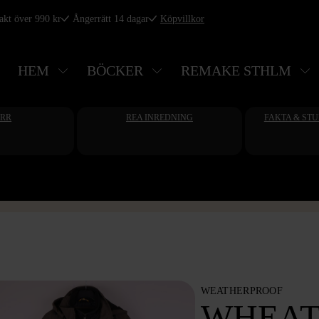
rakt över 990 kr
Ångerrätt 14 dagar
Köpvillkor
HEM
BÖCKER
REMAKE STHLM
ERR
REA INREDNING
FAKTA & ST
WEATHERPROOF
WHEAT