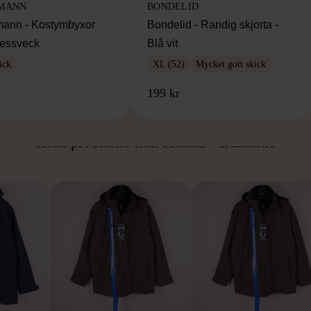
MANN
BONDELID
ann - Kostymbyxor
Bondelid - Randig skjorta -
essveck
Blå vit
ick
XL (52)
Mycket gott skick
199 kr
ÅN SAMMA VARUMÄ
Hitta produkter från samma varumärke