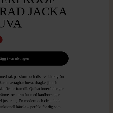
RAD JACKA
UVA
%
 med rak passform och diskret khakigrön
 Har en avtagbar huva, dragkedja och
ska fickor framtill. Quiltat innerfoder ger
 värme, och ärmslut med kardborre ger
el justering. En modern och clean look
nktionell känsla – perfekt för dig som
a en avslappnad stil med extra komfort.