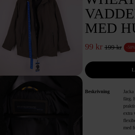
VADDE
MED H
99 kr
199 kr
-50
Beskrivning
Jacka
färg.
prakti
extra
flexib
med fu
vill h