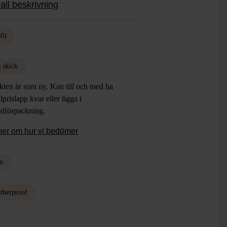
all beskrivning
50)
t skick
kten är som ny. Kan till och med ha
lprislapp kvar eller ligga i
alförpackning.
mer om hur vi bedömer
n
therproof