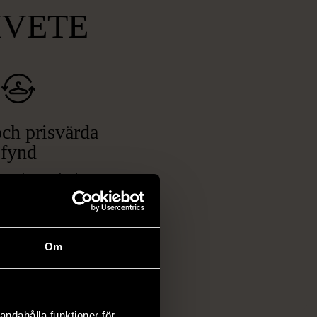
MVETE
ch prisvärda
fynd
 ett brett utbud av
rån kläder och möbler
och elektronik i våra
har chansen att hitta
Om
iginella föremål som
 i vanliga butiker.
ER
andahålla funktioner för