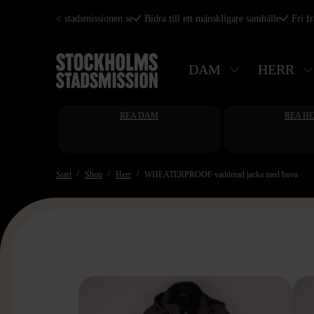
Hoppa
< stadsmissionen.se
Bidra till ett mänskligare samhälle
Fri f
till
huvudinnehåll
DAM
HERR
REA DAM
REA H
Start
Shop
Herr
WHEATERPROOF vadderad jacka med huva