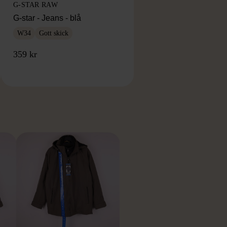
G-STAR RAW
G-star - Jeans - blå
W34
Gott skick
359 kr
RKE