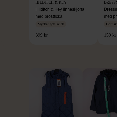
HILDITCH & KEY
DRESS
Hilditch & Key linneskjorta
Dressm
med bröstficka
med pr
Mycket gott skick
Gott sk
399 kr
159 kr
FR