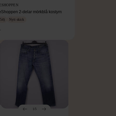
ESHOPPEN
eShoppen 2-delar mörkblå kostym
54)
Nytt skick
r
1/5