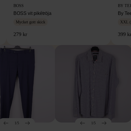
BOSS
BY TE
BOSS vit pikétröja
By Te
Mycket gott skick
XXL (
279 kr
399 k
1/5
1/5