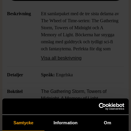
Beskrivning
Ett samlarpaket med de tre sista delarna av
The Wheel of Time-serien: The Gathering
Storm, Towers of Midnight och A
Memory of Light. Böckerna har snygga
omslag med guldtryck och tydligt sci-fi
och fantasytema. Perfekta för dig som
älskar episka äventyr och vill dyka in i en
Visa all beskrivning
fängslande värld, allt på engelska i mycket
gott skick.
Detaljer
Språk:
Engelska
Boktitel
The Gathering Storm, Towers of
Midnight, A Memory of Light
Författare
Robert Jordan & Brandon Sanderson
Samtycke
Information
Om