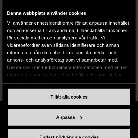
ISBN
978-1-84149-206-3, 978-1-84149-
867-6, 978-1-84149-872-0
Denna webbplats använder cookies
Vi använder enhetsidentifierare för att anpassa innehållet
Skick
Mycket gott skick
och annonserna till användarna, tillhandahålla funktioner
för sociala medier och analysera vår trafik. Vi
Produkten är sparsamt använd, är av fin
vidarebefordrar även sådana identifierare och annan
kvalitet och ska inte ha några skador eller
information från din enhet till de sociala medier och
förslitningar.
annons- och analysföretag som vi samarbetar med.
Läs mer om hur vi bedömer
Dessa kan i sin tur kombinera informationen med annan
information som du har tillhandahållit eller som de har
samlat in när du har använt deras tjänster.
Tillåt alla cookies
Anpassa
Stöd oss
Endast nödvändiga cookies