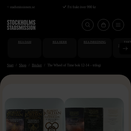
Hoppa
< stadsmissionen.se
Fri frakt över 990 kr
till
huvudinnehåll
REA DAM
REA HERR
REA INREDNING
FAKT
STUDENT
AT
Start
Shop
Böcker
The Wheel of Time bok 12-14 – trilogi
>