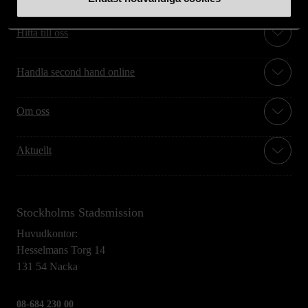
Hitta till oss
Handla second hand online
Om oss
Aktuellt
Stockholms Stadsmission
Huvudkontor:
Hesselmans Torg 14
131 54 Nacka
08-684 230 00