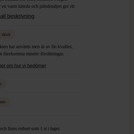
 en varm känsla och pälsdetaljen ger ett
kert intryck som håller dig både trendig
all beskrivning
kyddad mot kyla.
t skick
ten har använts men är av fin kvalitet,
an förekomma mindre förslitningar.
mer om hur vi bedömer
n
ens
ch finns enbart som 1 st i lager.