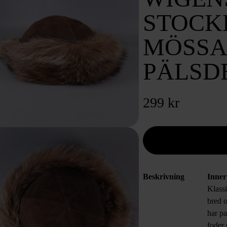
STOCK
MÖSSA
PÄLSD
299 kr
Beskrivning
Inne
Klass
bred o
har pa
foder 