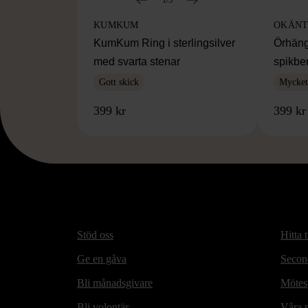
KUMKUM
OKÄNT
KumKum Ring i sterlingsilver
Örhäng
med svarta stenar
spikbe
Gott skick
Mycket 
399 kr
399 kr
Stöd oss
Hitta t
Ge en gåva
Secon
Bli månadsgivare
Mötesp
Bli volontär
Våra m