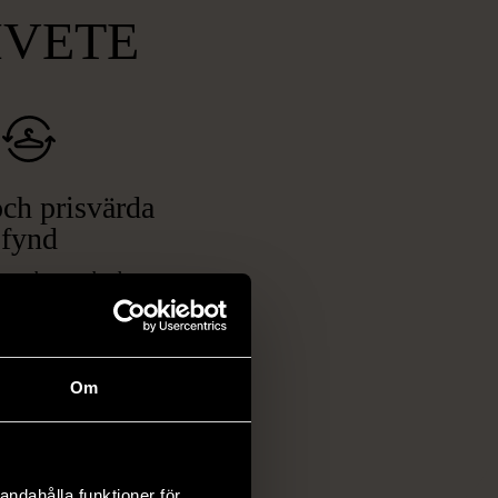
MVETE
ch prisvärda
fynd
 ett brett utbud av
rån kläder och möbler
och elektronik i våra
har chansen att hitta
Om
iginella föremål som
 i vanliga butiker.
ER
andahålla funktioner för