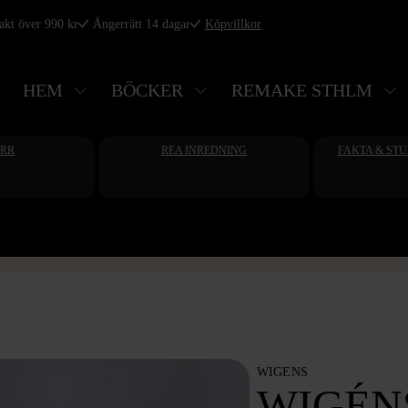
rakt över 990 kr
Ångerrätt 14 dagar
Köpvillkor
HEM
BÖCKER
REMAKE STHLM
ERR
REA INREDNING
FAKTA & ST
WIGENS
WIGÉN