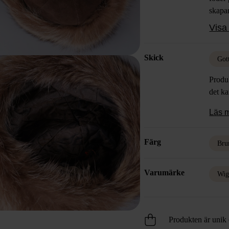
skapar
stilsä
Visa 
och s
Skick
Got
Produk
det k
Läs 
Färg
Bru
Varumärke
Wig
Produkten är unik o