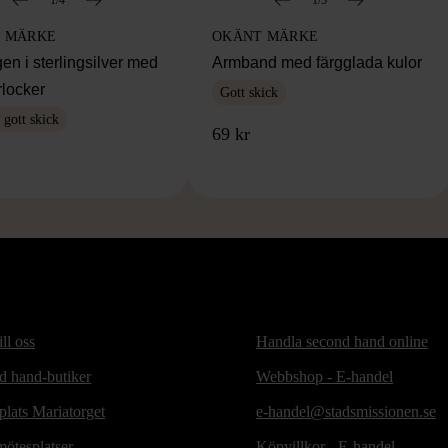
 MÄRKE
OKÄNT MÄRKE
en i sterlingsilver med
Armband med färgglada kulor
rlocker
Gott skick
gott skick
69 kr
ill oss
Handla second hand online
d hand-butiker
Webbshop - E-handel
lats Mariatorget
e-handel@stadsmissionen.se
ötesplatser
Köpvillkor - E-handel