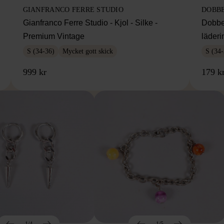
GIANFRANCO FERRE STUDIO
DOBB
Gianfranco Ferre Studio - Kjol - Silke -
Dobbe
Premium Vintage
läderi
S (34-36)
Mycket gott skick
S (34-
999 kr
179 k
1/4
1/5