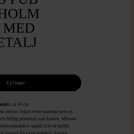
HOLM
 MED
ETALJ
rmått:
ca 59 cm
isk mössa i mjuk brunt material med en
ch fluffig pälsdetalj runt kanten. Mössan
nelkonstruktion upptill och ett quiltat
på insidan för extra komfort. Färgen