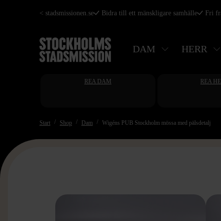
Hoppa
< stadsmissionen.se
Bidra till ett mänskligare samhälle
Fri f
till
huvudinnehåll
DAM
HERR
REA DAM
REA H
Start
Shop
Dam
Wigéns PUB Stockholm mössa med pälsdetalj