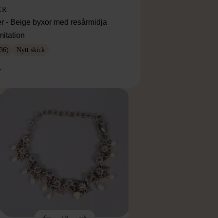
ER
r - Beige byxor med resårmidja
mitation
36)
Nytt skick
r
1/4