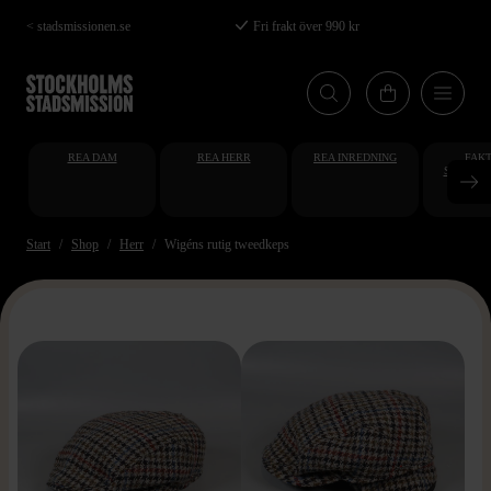
Hoppa
< stadsmissionen.se
Fri frakt över 990 kr
till
huvudinnehåll
REA DAM
REA HERR
REA INREDNING
FAKT
STUDENT
AT
Start
Shop
Herr
Wigéns rutig tweedkeps