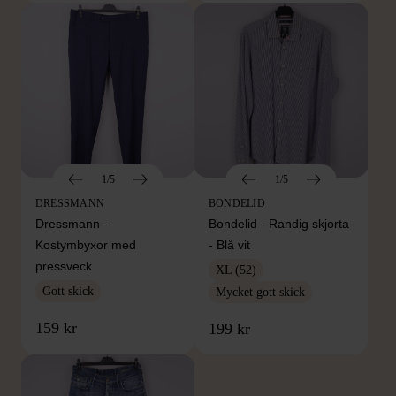
1/5
1/5
DRESSMANN
BONDELID
Dressmann -
Bondelid - Randig skjorta
Kostymbyxor med
- Blå vit
pressveck
XL (52)
Gott skick
Mycket gott skick
159 kr
199 kr