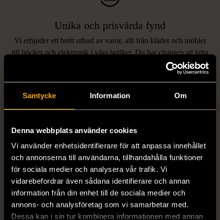
Unika och prisvärda fynd
Vi erbjuder ett brett utbud av varor, allt från kläder och möbler
LIKNANDE PRODUKTER
till böcker och elektronik i våra butiker. Du har chansen att hitta
unika och originella föremål som inte finns i vanliga butiker.
Hitta produkter som påminner om denna
Samtycke
Information
Om
Denna webbplats använder cookies
Vi använder enhetsidentifierare för att anpassa innehållet
och annonserna till användarna, tillhandahålla funktioner
för sociala medier och analysera vår trafik. Vi
vidarebefordrar även sådana identifierare och annan
1/5
1/5
information från din enhet till de sociala medier och
STENSTRÖMS
BOSS
annons- och analysföretag som vi samarbetar med.
Stenströms skjorta turkos
BOSS vit pikétröja
Dessa kan i sin tur kombinera informationen med annan