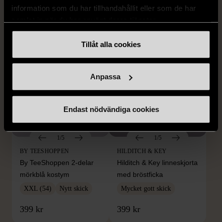
L (50)
Gott skick
Mycket gott skick
information som du har tillhandahållit eller som de har
samlat in när du har använt deras tjänster.
259 kr
279 kr
Tillåt alla cookies
Anpassa
Endast nödvändiga cookies
1/5
1/5
BY TEESHOPPEN
HILDITCH & KEY
By TeeShoppen 2-delar
Hilditch & Key linneskjorta
mörkblå kostym
med bröstficka
XXL (54)
Nytt skick
Mycket gott skick
399 kr
399 kr