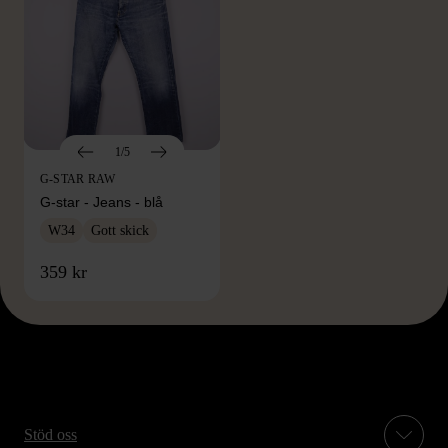
1/5
G-STAR RAW
G-star - Jeans - blå
W34
Gott skick
359 kr
Stöd oss