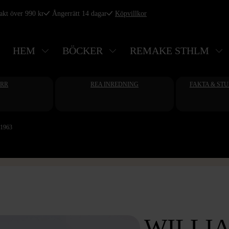
rakt över 990 kr
Ångerrätt 14 dagar
Köpvillkor
HEM
BÖCKER
REMAKE STHLM
ERR
REA INREDNING
FAKTA & ST
 1963
WILLI