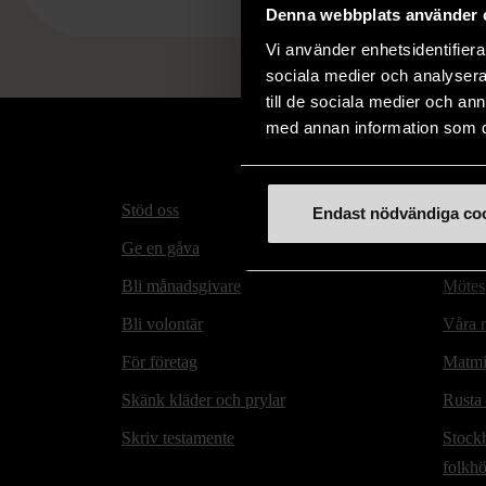
Denna webbplats använder 
Vi använder enhetsidentifierar
sociala medier och analysera 
till de sociala medier och a
med annan information som du 
Stöd oss
Hitta t
Endast nödvändiga co
Ge en gåva
Secon
Bli månadsgivare
Mötesp
Bli volontär
Våra m
För företag
Matmi
Skänk kläder och prylar
Rusta
Skriv testamente
Stock
folkh