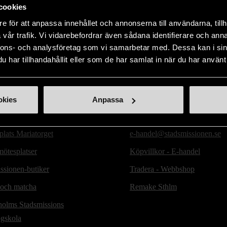
cookies
e för att anpassa innehållet och annonserna till användarna, tillh
vår trafik. Vi vidarebefordrar även sådana identifierare och anna
nnons- och analysföretag som vi samarbetar med. Dessa kan i sin
har tillhandahållit eller som de har samlat in när du har använt 
ill oss
Handla second hand online
okies
Anpassa
d hand-butiker
Webbshop - E-handel
lats Mariatorget
e-handel@stadsmissionen.se
ötesplatser
Köpvillkor - E-handel
ssionen-butiker
Tradera - Webbshop
 och matcha
Remake Sthlm
holms Stadsmissions
ögskola