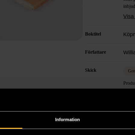
inbjud
uppska
Visa 
känsla
Boktitel
Köpm
Författare
Will
Skick
Got
Produk
det k
Läs 
Information