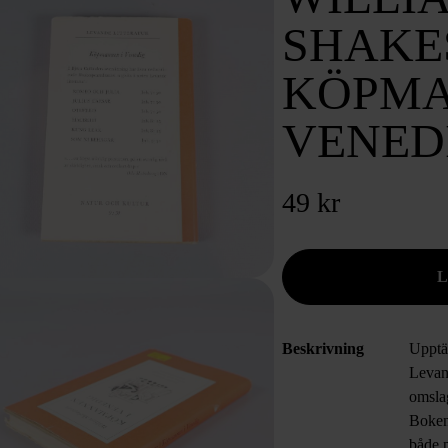
SHAKE
KÖPMA
VENEDI
49 kr
Beskrivning
Upptä
Levand
omslag
Bokens
både p