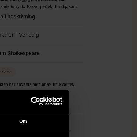
ande intryck. Passar perfekt för dig som
ttar ikoniska verk och en estetiskt retro
all beskrivning
.
anen i Venedig
iam Shakespeare
t skick
ten har använts men är av fin kvalitet,
an förekomma mindre förslitningar.
mer om hur vi bedömer
Om