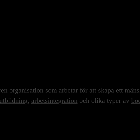
n
n organisation som arbetar för att skapa ett mänskl
utbildning
,
arbetsintegration
och olika typer av
boe