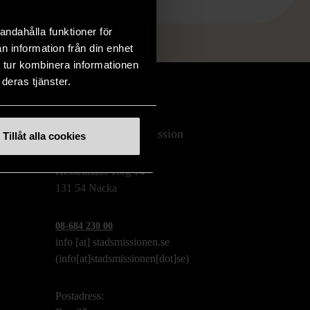
andahålla funktioner för
n information från din enhet
 tur kombinera informationen
deras tjänster.
Stockholms Stadsmission
Tillåt alla cookies
Huvudkontor:
Hesselmans Torg 14
131 54 Nacka
08-684 230 00
info
[at]
stadsmissionen.se
(info[at]stadsmissionen[dot]se)
Postadress: