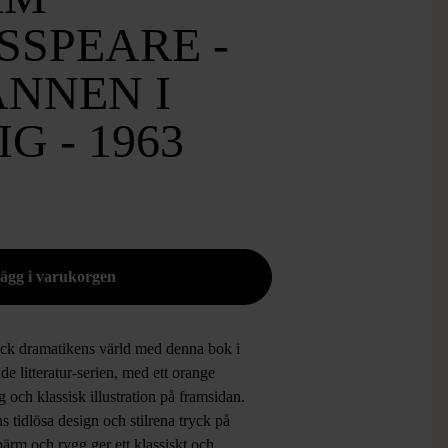
SSPEARE -
NNEN I
G - 1963
ck dramatikens värld med denna bok i
e litteratur-serien, med ett orange
 och klassisk illustration på framsidan.
 tidlösa design och stilrena tryck på
ärm och rygg ger ett klassiskt och