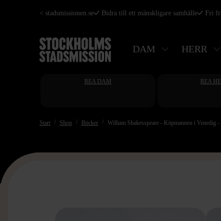
Hoppa
< stadsmissionen.se
Bidra till ett mänskligare samhälle
Fri f
till
huvudinnehåll
DAM
HERR
REA DAM
REA H
Start
Shop
Böcker
William Shakesspeare - Köpmannen i Venedig -
>