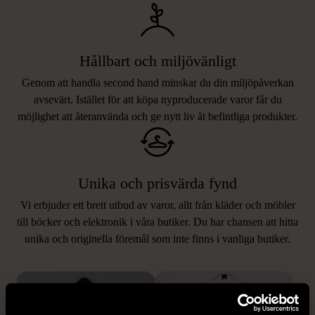
Hållbart och miljövänligt
Genom att handla second hand minskar du din miljöpåverkan
avsevärt. Istället för att köpa nyproducerade varor får du
möjlighet att återanvända och ge nytt liv åt befintliga produkter.
Unika och prisvärda fynd
Vi erbjuder ett brett utbud av varor, allt från kläder och möbler
LIKNANDE PRODUKTER
till böcker och elektronik i våra butiker. Du har chansen att hitta
unika och originella föremål som inte finns i vanliga butiker.
Hitta produkter som påminner om denna