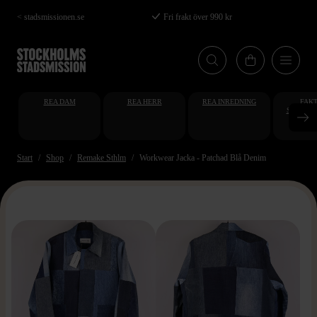
Hoppa
< stadsmissionen.se
Fri frakt över 990 kr
till
huvudinnehåll
REA DAM
REA HERR
REA INREDNING
FAKT
STUDENT
AT
Start
Shop
Remake Sthlm
Workwear Jacka - Patchad Blå Denim