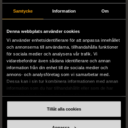
Samtycke
Information
Om
Denna webbplats använder cookies
1/5
1/5
Vi använder enhetsidentifierare för att anpassa innehållet
Vit topp med
Remake - tunn rock i
och annonserna till användarna, tillhandahålla funktioner
spetsdetaljer
linne
för sociala medier och analysera vår trafik. Vi
vidarebefordrar även sådana identifierare och annan
Nytt skick
Nytt skick
information från din enhet till de sociala medier och
890 kr
890 kr
annons- och analysföretag som vi samarbetar med.
Dessa kan i sin tur kombinera informationen med annan
information som du har tillhandahållit eller som de har
samlat in när du har använt deras tjänster.
Tillåt alla cookies
Anpassa