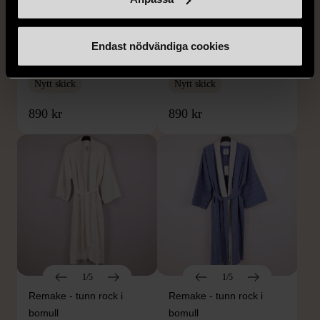
1/5
1/5
Endast nödvändiga cookies
Remake - tunn rock i
Remake - tunn rock i
linne
linne
Nytt skick
Nytt skick
890 kr
890 kr
1/5
1/5
Remake - tunn rock i
Remake - tunn rock i
bomull
bomull