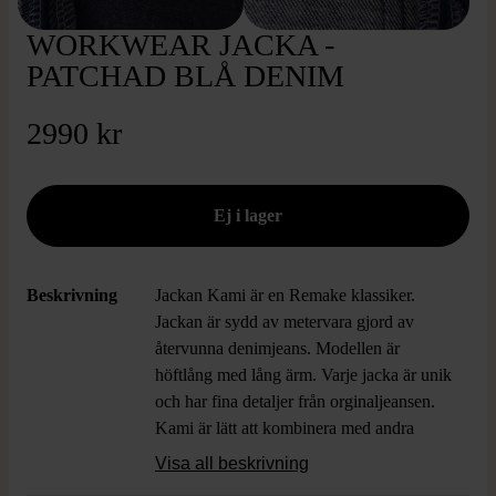
WORKWEAR JACKA -
PATCHAD BLÅ DENIM
2990 kr
Beskrivning
Jackan Kami är en Remake klassiker.
Jackan är sydd av metervara gjord av
återvunna denimjeans. Modellen är
höftlång med lång ärm. Varje jacka är unik
och har fina detaljer från orginaljeansen.
Kami är lätt att kombinera med andra
plagg och blir snabbt en favorit i
Visa all beskrivning
garderoben. Detta unika plagg är patchad