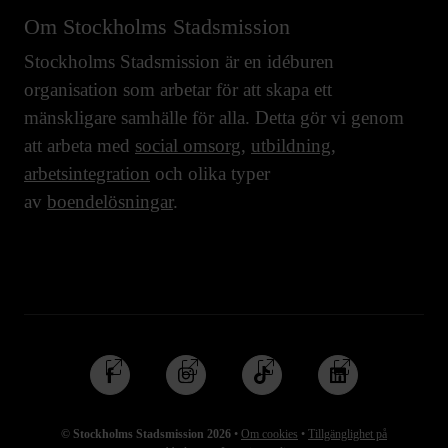
Om Stockholms Stadsmission
Stockholms Stadsmission är en idéburen
organisation som arbetar för att skapa ett
mänskligare samhälle för alla. Detta gör vi genom
att arbeta med
social omsorg
,
utbildning
,
arbetsintegration
och olika typer
av
boendelösningar
.
Följ
Följ
Följ
Följ
oss
oss
oss
oss
på
på
på
på
© Stockholms Stadsmission 2026
•
Om cookies
•
Tillgänglighet på
Facebook
Instagram
TikTok
Linkedin