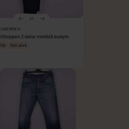
1/5
ESHOPPEN
eShoppen 2-delar mörkblå kostym
54)
Nytt skick
r