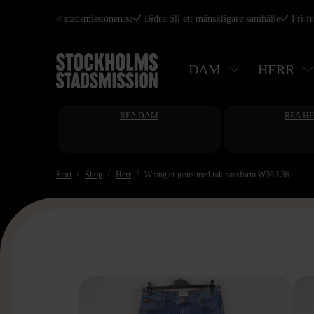
Hoppa
< stadsmissionen.se
Bidra till ett mänskligare samhälle
Fri f
till
huvudinnehåll
DAM
HERR
REA DAM
REA H
Start
Shop
Herr
Wrangler jeans med rak passform W36 L36