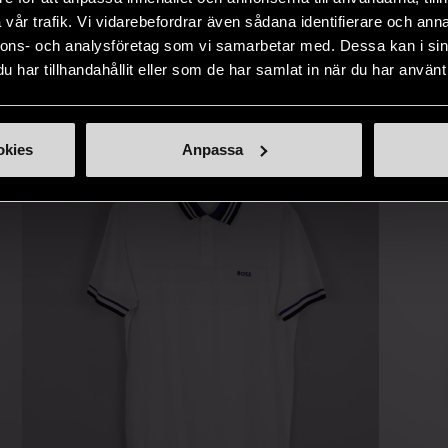
naden på ett
nytt liv åt befintliga produkter.
inte finns
vår trafik. Vi vidarebefordrar även sådana identifierare och anna
IKNANDE PRODUKT
sätt.
nnons- och analysföretag som vi samarbetar med. Dessa kan i sin
har tillhandahållit eller som de har samlat in när du har använt 
Hitta produkter som påminner om denna
okies
Anpassa