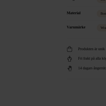
Material
Bom
Varumärke
Wra
Produkten är unik o
Fri frakt på alla k
14 dagars ångerrät