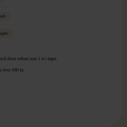
ull
ngler
ch finns enbart som 1 st i lager.
öp över 990 kr.
.