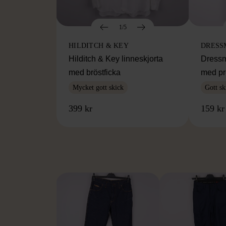
1/5
HILDITCH & KEY
DRESS
Hilditch & Key linneskjorta
Dressm
med bröstficka
med pr
Mycket gott skick
Gott sk
399 kr
159 kr
FR