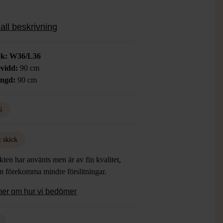
all beskrivning
ek: W36/L36
vidd:
90 cm
ängd:
90 cm
6
t skick
ten har använts men är av fin kvalitet,
an förekomma mindre förslitningar.
mer om hur vi bedömer