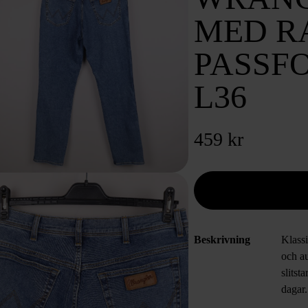
MED R
PASSF
L36
459 kr
Beskrivning
Klass
och au
slitst
dagar.