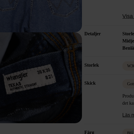
Visa 
Detaljer
Storl
Midje
Benl
Storlek
W3
Skick
Got
Produk
det k
Läs 
Färg
Blå