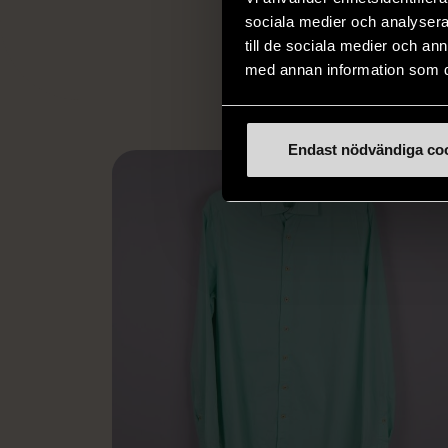
utanför arbetsmark
sociala medier och analysera 
L
eller annat 
till de sociala medier och a
med annan information som du 
Endast nödvändiga co