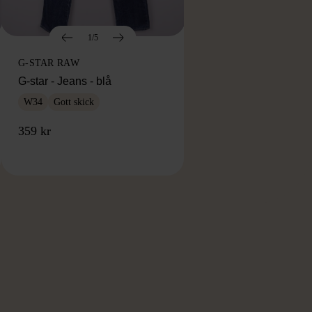
1/5
G-STAR RAW
G-star - Jeans - blå
W34
Gott skick
359 kr
RKE