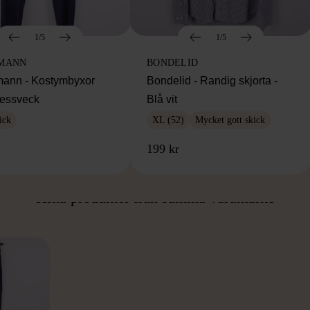
1/5
1/5
MANN
BONDELID
ann - Kostymbyxor
Bondelid - Randig skjorta -
essveck
Blå vit
ick
XL (52)
Mycket gott skick
199 kr
ÅN SAMMA VARUMÄ
Hitta produkter från samma varumärke