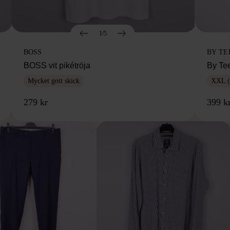
1/5
BOSS
BY TE
BOSS vit pikétröja
By Te
Mycket gott skick
XXL (
279 kr
399 k