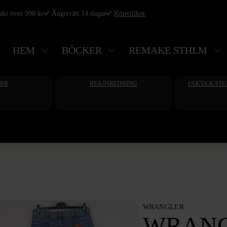
rakt över 990 kr
Ångerrätt 14 dagar
Köpvillkor
HEM
BÖCKER
REMAKE STHLM
ERR
REA INREDNING
FAKTA & ST
WRANGLER
WRANG