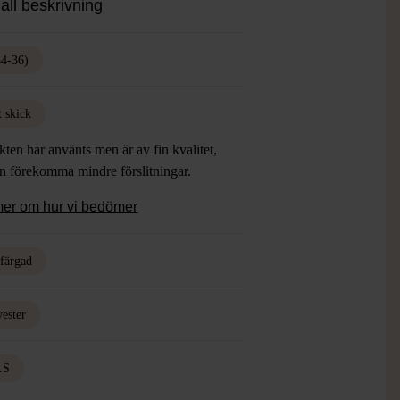
all beskrivning
ent pieces och en touch av vintage vibe.
34-36)
t skick
ten har använts men är av fin kvalitet,
an förekomma mindre förslitningar.
mer om hur vi bedömer
rfärgad
yester
.S