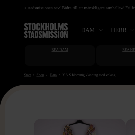
Hoppa
< stadsmissionen.se
Bidra till ett mänskligare samhälle
Fri f
till
huvudinnehåll
DAM
HERR
REA DAM
REA H
Start
Shop
Dam
Y.A.S blommig klänning med volang