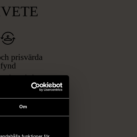
MVETE
ch prisvärda
fynd
 ett brett utbud av
rån kläder och möbler
och elektronik i våra
har chansen att hitta
Om
iginella föremål som
 i vanliga butiker.
ER
andahålla funktioner för