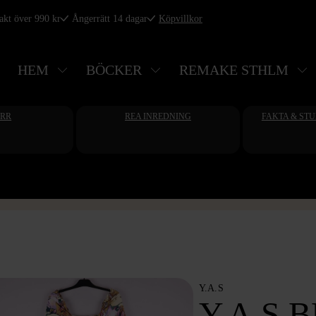
rakt över 990 kr
Ångerrätt 14 dagar
Köpvillkor
HEM
BÖCKER
REMAKE STHLM
ERR
REA INREDNING
FAKTA & ST
Y.A.S
Y.A.S 