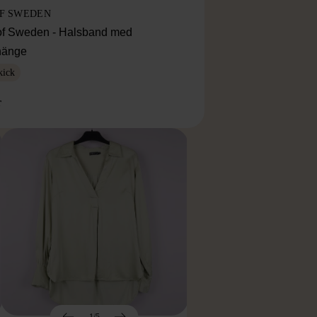
OF SWEDEN
f Sweden - Halsband med
lhänge
kick
r
1/5