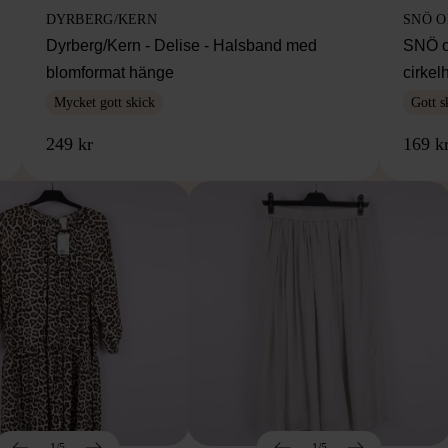
DYRBERG/KERN
SNÖ 
Dyrberg/Kern - Delise - Halsband med
SNÖ o
blomformat hänge
cirke
Mycket gott skick
Gott s
249 kr
169 k
1/5
1/5