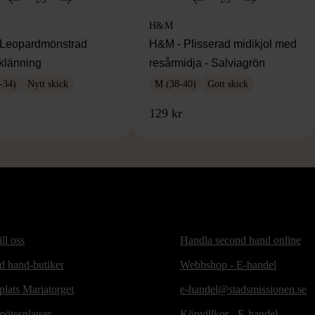
H&M
Leopardmönstrad
H&M - Plisserad midikjol med
klänning
resårmidja - Salviagrön
-34)
Nytt skick
M (38-40)
Gott skick
129 kr
ill oss
Handla second hand online
d hand-butiker
Webbshop - E-handel
lats Mariatorget
e-handel@stadsmissionen.se
ötesplatser
Köpvillkor - E-handel