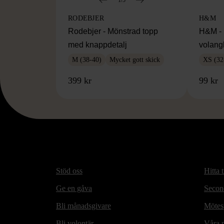
RODEBJER
H&M
Rodebjer - Mönstrad topp
H&M - 
med knappdetalj
volang
M (38-40)
Mycket gott skick
XS (32
399 kr
99 kr
Stöd oss
Hitta t
Ge en gåva
Secon
Bli månadsgivare
Mötesp
Bli volontär
Våra m