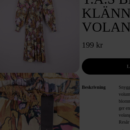
KLÄNN
VOLA
199 kr
Beskrivning
Snygg
volum
blommö
ger en
volang
Resår 
flexib