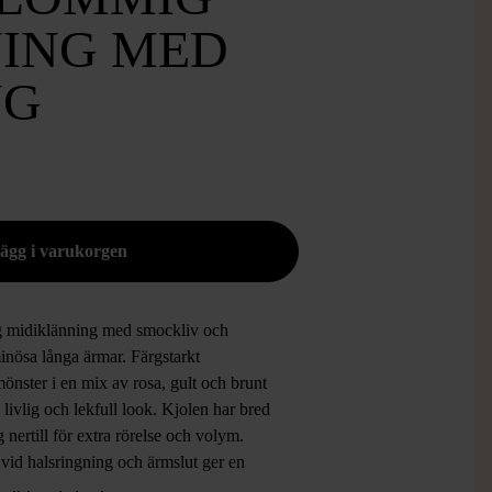
ING MED
NG
 midiklänning med smockliv och
inösa långa ärmar. Färgstarkt
nster i en mix av rosa, gult och brunt
 livlig och lekfull look. Kjolen har bred
 nertill för extra rörelse och volym.
vid halsringning och ärmslut ger en
el passform. Perfekt för dig som gillar