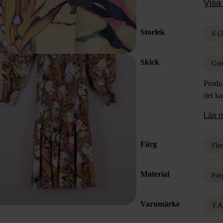
Visa 
statem
Storlek
S (
Skick
Got
Produk
det k
Läs 
Färg
Fle
Material
Pol
Varumärke
Y.A