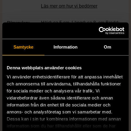
Läs mer om hur vi bedömer
Dimensions
Höjd: ca 5 cm, Längd: ca 8, cm Bredd:
ca 5.5 cm
Färg
Samtycke
Information
Om
Silver
Material
Metall
Denna webbplats använder cookies
Vi använder enhetsidentifierare för att anpassa innehållet
Varumärke
Zara Home
och annonserna till användarna, tillhandahålla funktioner
för sociala medier och analysera vår trafik. Vi
vidarebefordrar även sådana identifierare och annan
information från din enhet till de sociala medier och
Produkten är unik och finns enbart som 1 st i lager.
annons- och analysföretag som vi samarbetar med.
Fri frakt på alla köp över 990 kr.
Dessa kan i sin tur kombinera informationen med annan
information som du har tillhandahållit eller som de har
14 dagars ångerrät.