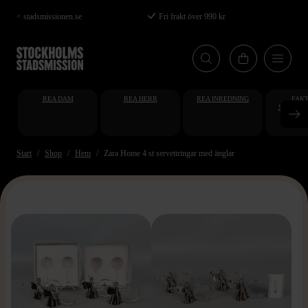
Hoppa
< stadsmissionen.se
Fri frakt över 990 kr
till
huvudinnehåll
REA DAM
REA HERR
REA INREDNING
FAKT
STUDENT
AT
Start
Shop
Hem
Zara Home 4 st servettringar med änglar