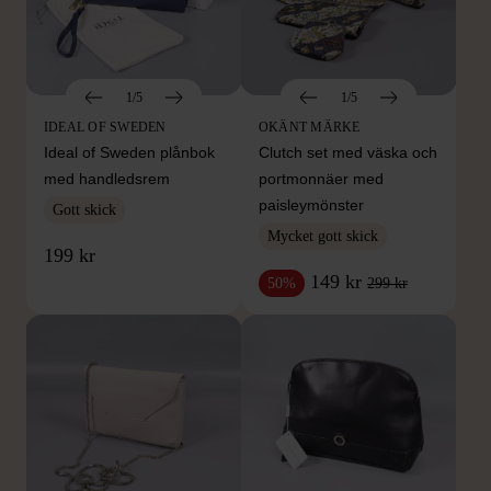
1/5
1/5
IDEAL OF SWEDEN
OKÄNT MÄRKE
Ideal of Sweden plånbok
Clutch set med väska och
med handledsrem
portmonnäer med
paisleymönster
Gott skick
Mycket gott skick
199 kr
149 kr
299 kr
50%