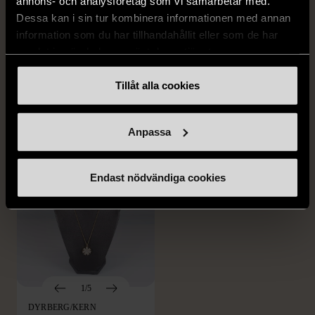
annons- och analysföretag som vi samarbetar med.
FILOFAX
& OTHER STORIES
Dessa kan i sin tur kombinera informationen med annan
Filofax mini vintage cross
& Other Stories -
information som du har tillhandahållit eller som de har
i beige italienskt läder
Klassiska raka byxor
samlat in när du har använt deras tjänster.
linneblandning
Nytt skick
M (38-40)
Tillåt alla cookies
279 kr
Mycket gott skick
249 kr
Anpassa
Endast nödvändiga cookies
1/5
DYRBERG/KERN