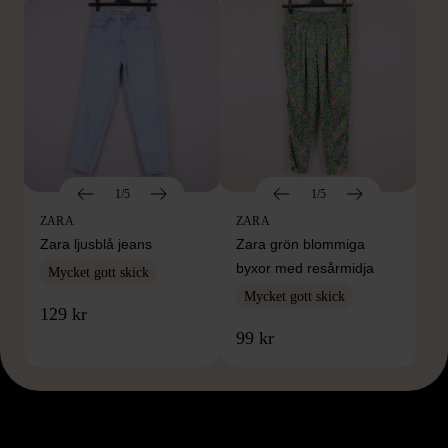
1/5
1/5
ZARA
ZARA
Zara ljusblå jeans
Zara grön blommiga
byxor med resårmidja
Mycket gott skick
Mycket gott skick
129 kr
99 kr