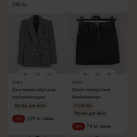
249 kr
1/5
1/5
ZARA
ZARA
Zara tweed rutig kavaj
Denim minikjol med
med pärlknappar
femficksdesign
Mycket gott skick
S (34-36)
Mycket gott skick
129 kr
259 kr
50%
74 kr
149 kr
50%