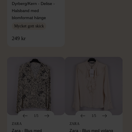
Dyrberg/Kern - Delise -
Halsband med
blomformat hänge
Mycket gott skick
FRÅN SAMMA VARUMÄRKE
249 kr
Hitta produkter från samma varumärke
1/5
1/5
ZARA
ZARA
Zara - Blus med
Zara - Blus med volang