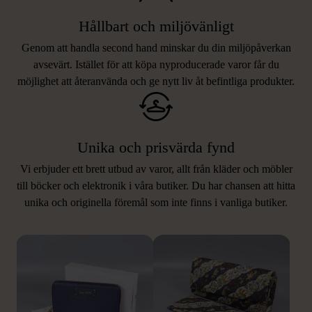
Hållbart och miljövänligt
Genom att handla second hand minskar du din miljöpåverkan
avsevärt. Istället för att köpa nyproducerade varor får du
möjlighet att återanvända och ge nytt liv åt befintliga produkter.
Unika och prisvärda fynd
Vi erbjuder ett brett utbud av varor, allt från kläder och möbler
LIKNANDE PRODUKTER
till böcker och elektronik i våra butiker. Du har chansen att hitta
unika och originella föremål som inte finns i vanliga butiker.
Hitta produkter som påminner om denna