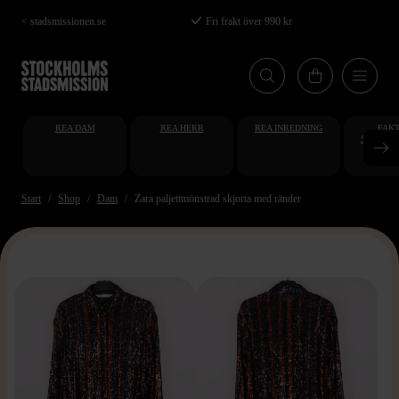
Hoppa
< stadsmissionen.se
Fri frakt över 990 kr
till
huvudinnehåll
REA DAM
REA HERR
REA INREDNING
FAKT
STUDENT
AT
Start
Shop
Dam
Zara paljettmönstrad skjorta med ränder