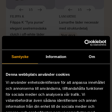
1/5
1/5
FILIPPA K
LAMARTHE
Filippa K ”Tyra purse”
Lamarthe läder necessär
elegant axelremsväska
med strukturdetalj
clutch i off-white läder
Nytt skick
Mycket gott skick
279 kr
279 kr
Samtycke
Information
Om
Denna webbplats använder cookies
Vi använder enhetsidentifierare för att anpassa innehållet
och annonserna till användarna, tillhandahålla funktioner
för sociala medier och analysera vår trafik. Vi
vidarebefordrar även sådana identifierare och annan
information från din enhet till de sociala medier och
1/5
1/5