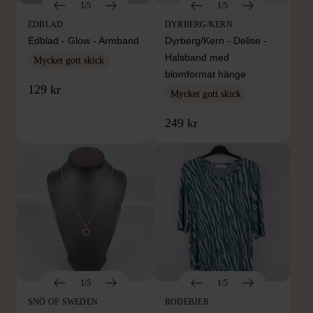
1/5
1/5
EDBLAD
DYRBERG/KERN
Edblad - Glow - Armband
Dyrberg/Kern - Delise -
Halsband med
Mycket gott skick
blomformat hänge
129 kr
Mycket gott skick
249 kr
1/5
1/5
SNÖ OF SWEDEN
RODEBJER