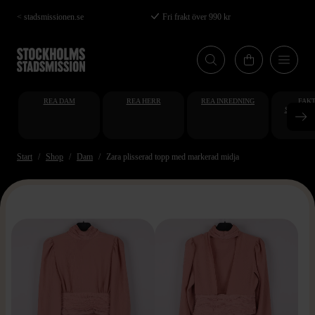
Hoppa
< stadsmissionen.se
Fri frakt över 990 kr
till
huvudinnehåll
REA DAM
REA HERR
REA INREDNING
FAKT
STUDENT
AT
Start
Shop
Dam
Zara plisserad topp med markerad midja