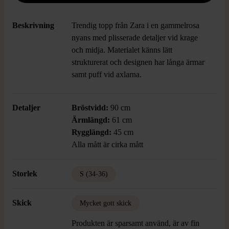
Beskrivning
Trendig topp från Zara i en gammelrosa
nyans med plisserade detaljer vid krage
och midja. Materialet känns lätt
strukturerat och designen har långa ärmar
samt puff vid axlarna.
Detaljer
Bröstvidd:
90 cm
Ärmlängd:
61 cm
Rygglängd:
45 cm
Alla mått är cirka mått
Storlek
S (34-36)
Skick
Mycket gott skick
Produkten är sparsamt använd, är av fin