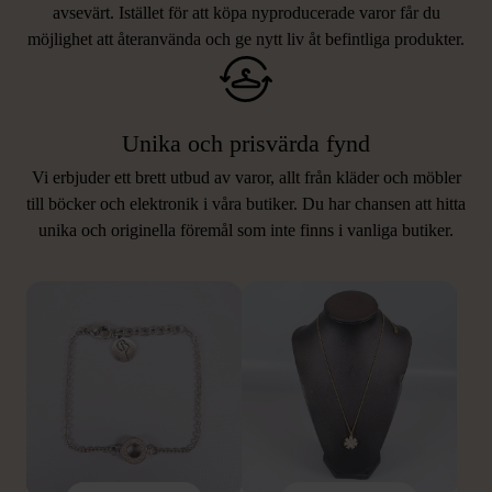
avsevärt. Istället för att köpa nyproducerade varor får du
möjlighet att återanvända och ge nytt liv åt befintliga produkter.
Unika och prisvärda fynd
Vi erbjuder ett brett utbud av varor, allt från kläder och möbler
LIKNANDE PRODUKTER
till böcker och elektronik i våra butiker. Du har chansen att hitta
unika och originella föremål som inte finns i vanliga butiker.
Hitta produkter som påminner om denna