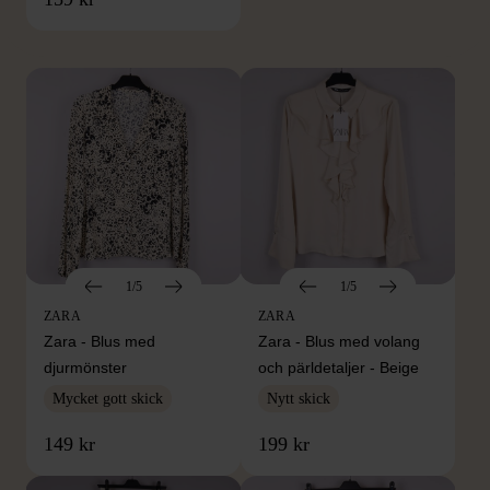
Hitta produkter från samma varumärke
1/5
1/5
ZARA
ZARA
Zara - Blus med
Zara - Blus med volang
djurmönster
och pärldetaljer - Beige
Mycket gott skick
Nytt skick
149 kr
199 kr