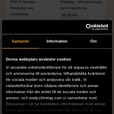
SNÖ of Sweden -
Rodebjer - Mönstrad topp
Halsband med
med knappdetalj
cirkelhänge
M (38-40)
Gott skick
Mycket gott skick
169 kr
399 kr
Samtycke
Information
Om
Denna webbplats använder cookies
Vi använder enhetsidentifierare för att anpassa innehållet
och annonserna till användarna, tillhandahålla funktioner
för sociala medier och analysera vår trafik. Vi
vidarebefordrar även sådana identifierare och annan
1/5
1/5
information från din enhet till de sociala medier och
H&M
H&M
annons- och analysföretag som vi samarbetar med.
H&M - Leopardmönstrad
H&M - Plisserad midikjol
Dessa kan i sin tur kombinera informationen med annan
volangklänning
med resårmidja -
information som du har tillhandahållit eller som de har