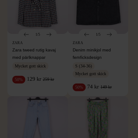
1/5
1/5
ZARA
ZARA
Zara tweed rutig kavaj
Denim minikjol med
med pärlknappar
femficksdesign
Mycket gott skick
S (34-36)
Mycket gott skick
129 kr
259 kr
50%
74 kr
149 kr
50%