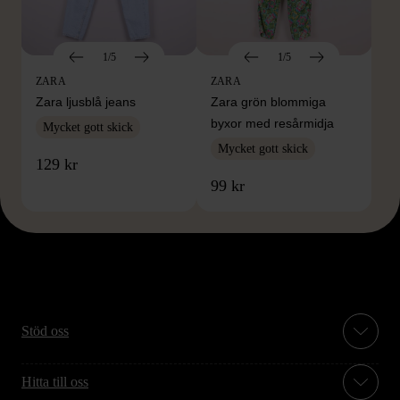
1/5
1/5
ZARA
ZARA
Zara ljusblå jeans
Zara grön blommiga
byxor med resårmidja
Mycket gott skick
Mycket gott skick
129 kr
99 kr
Stöd oss
Hitta till oss