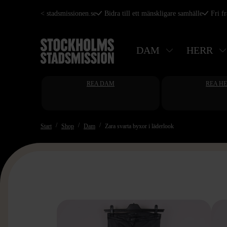
Hoppa
< stadsmissionen.se
Bidra till ett mänskligare samhälle
Fri f
till
huvudinnehåll
DAM
HERR
REA DAM
REA H
Start
Shop
Dam
Zara svarta byxor i läderlook