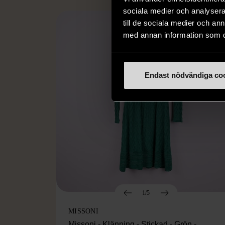
sociala medier och analysera 
till de sociala medier och a
med annan information som du 
Endast nödvändiga co
1/5
MISSONI
Missoni - Klänning - Stickad - Grön -