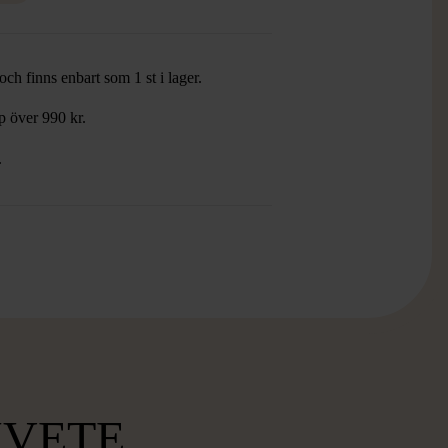
ch finns enbart som 1 st i lager.
öp över 990 kr.
.
MVETE