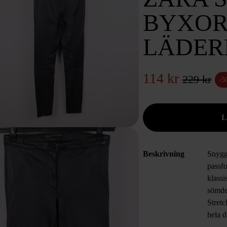
BYXOR
LÄDER
114 kr
229 kr
-5
Beskrivning
Snygg
passf
klassi
sömdet
Stret
hela d
vardag