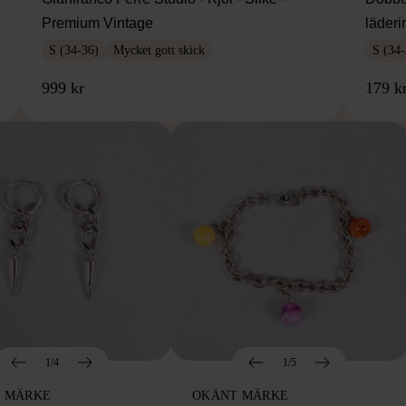
Premium Vintage
läderi
S (34-36)
Mycket gott skick
S (34-
999 kr
179 k
1/4
1/5
 MÄRKE
OKÄNT MÄRKE