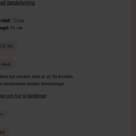
all beskrivning
vidd:
72 cm
ängd:
91 cm
(32-34)
t skick
ten har använts men är av fin kvalitet,
an förekomma mindre förslitningar.
mer om hur vi bedömer
rt
RA