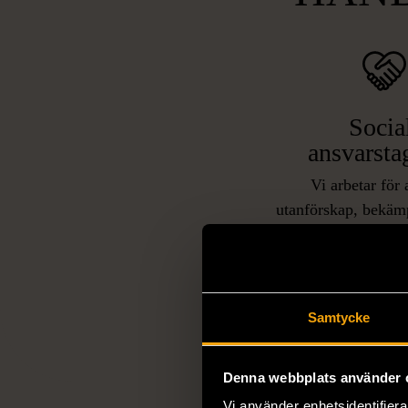
Socia
ansvarsta
Vi arbetar för 
utanförskap, bekäm
och stötta person
livssituationer och 
arbetstränar perso
utanför arbetsmark
Samtycke
L
eller annat 
Denna webbplats använder 
Vi använder enhetsidentifierar