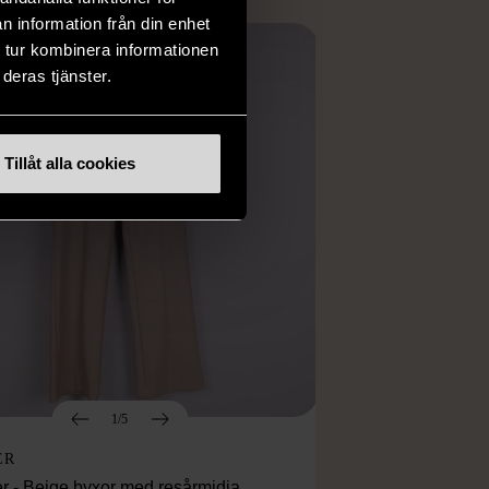
n information från din enhet
 tur kombinera informationen
deras tjänster.
Tillåt alla cookies
1/5
ER
r - Beige byxor med resårmidja