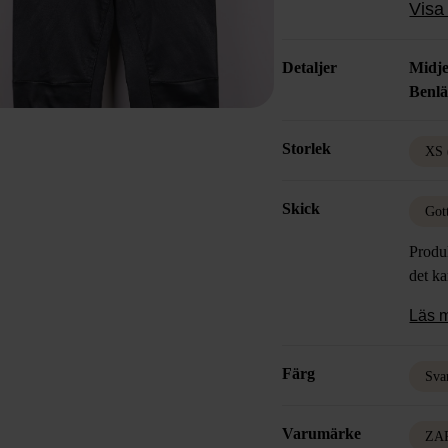
Visa 
Detaljer
Midje
Benl
Storlek
XS 
Skick
Got
Produk
det k
Läs 
Färg
Sva
Varumärke
ZA