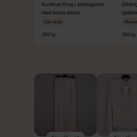
KumKum Ring i sterlingsilver
Örhäng
med svarta stenar
spikbe
Gott skick
Mycket 
399 kr
399 kr
FR