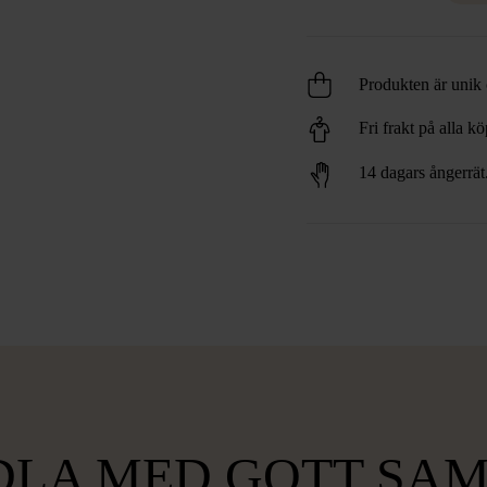
Produkten är unik o
Fri frakt på alla k
14 dagars ångerrät
LA MED GOTT SA