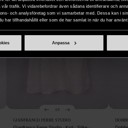
vår trafik. Vi vidarebefordrar även sådana identifierare och anna
nnons- och analysföretag som vi samarbetar med. Dessa kan i sin
har tillhandahållit eller som de har samlat in när du har använt 
okies
Anpassa
1/5
GIANFRANCO FERRE STUDIO
DOBB
Gianfranco Ferre Studio - Kjol - Silke -
Dobbe