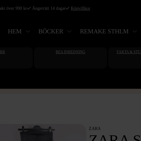
rakt över 990 kr
Ångerrätt 14 dagar
Köpvillkor
HEM
BÖCKER
REMAKE STHLM
ERR
REA INREDNING
FAKTA & ST
ZARA
ZARA 