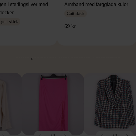
en i sterlingsilver med
Armband med färgglada kulor
rlocker
Gott skick
gott skick
69 kr
ÅN SAMMA VARUMÄ
Hitta produkter från samma varumärke