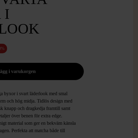
 I
LOOK
0%
a byxor i svart läderlook med smal
orm och hög midja. Tidlös design med
sk knapp och dragkedja framtill samt
aljer över benen för extra edge.
chigt material som ger en bekväm känsla
agen. Perfekta att matcha både till
 och fest för en stilren och trendig look.