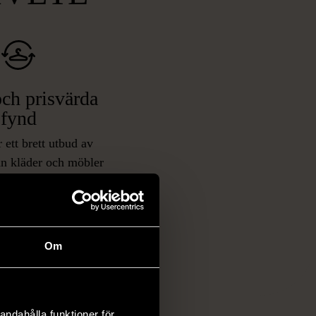
ch prisvärda
fynd
 ett brett utbud av
rån kläder och möbler
och elektronik i våra
har chansen att hitta
iginella föremål som
 i vanliga butiker.
Om
ER
andahålla funktioner för