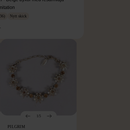
mitation
36)
Nytt skick
r
1/5
PILGRIM