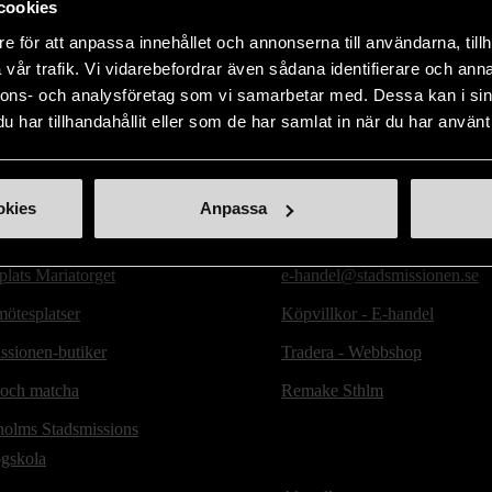
cookies
Visar 4 av 4 produkter
e för att anpassa innehållet och annonserna till användarna, tillh
vår trafik. Vi vidarebefordrar även sådana identifierare och anna
nnons- och analysföretag som vi samarbetar med. Dessa kan i sin
har tillhandahållit eller som de har samlat in när du har använt 
ill oss
Handla second hand online
okies
Anpassa
d hand-butiker
Webbshop - E-handel
lats Mariatorget
e-handel@stadsmissionen.se
ötesplatser
Köpvillkor - E-handel
ssionen-butiker
Tradera - Webbshop
 och matcha
Remake Sthlm
holms Stadsmissions
ögskola