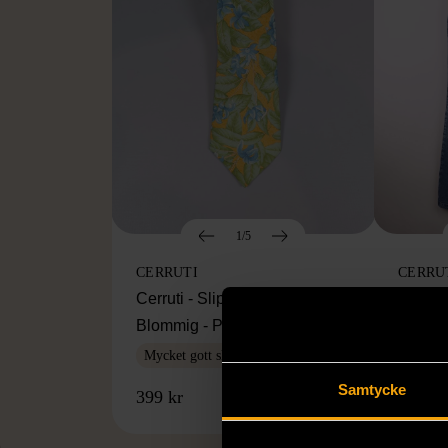
1/5
CERRUTI
CERRU
Cerruti - Slips - Siden -
Cerrut
Blommig - Premium Vintage
passfo
Mycket gott skick
Gott sk
Samtycke
399 kr
129 kr