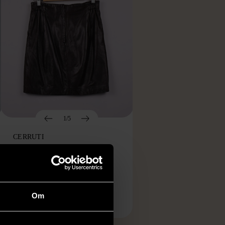
1/5
CERRUTI
Cerutti 1881- Kjol - Läder -
Brun - Premium Vintage
Gott skick
Om
999 kr