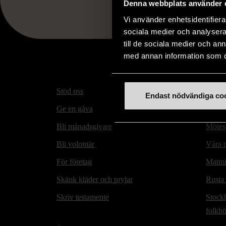
Denna webbplats använder 
Vi använder enhetsidentifierar
sociala medier och analysera 
till de sociala medier och a
med annan information som du 
Stöd oss
Hitta t
Endast nödvändiga co
Ge en gåva
Secon
Bli månadsgivare
Mötesp
Bli volontär
Våra m
För företag
Matmi
Skänk kläder och prylar
Rusta
Skriv testamente
Stock
folkh