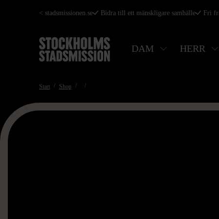
Hoppa
< stadsmissionen.se
Bidra till ett mänskligare samhälle
Fri f
till
huvudinnehåll
DAM
HERR
Start
Shop