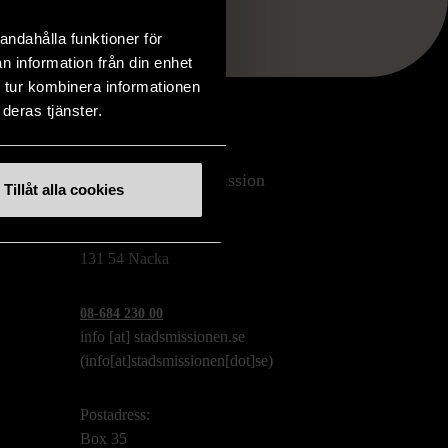
andahålla funktioner för
n information från din enhet
 tur kombinera informationen
deras tjänster.
Stockholms Stadsmission
Tillåt alla cookies
Huvudkontor:
Hesselmans Torg 14
131 54 Nacka
08-684 230 00
info
[at]
stadsmissionen.se
(info[at]stadsmissionen[dot]se)
Postadress:
Box 35