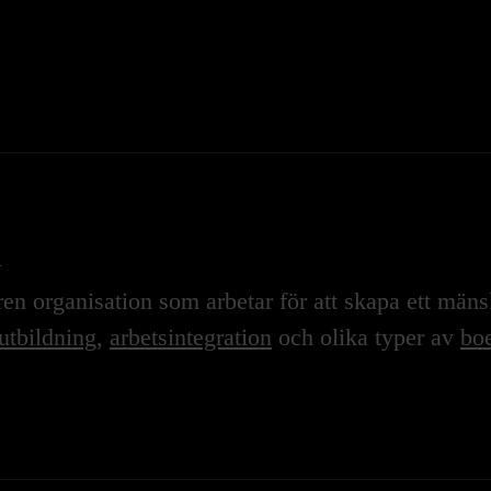
n
n organisation som arbetar för att skapa ett mänskl
utbildning
,
arbetsintegration
och olika typer av
boe