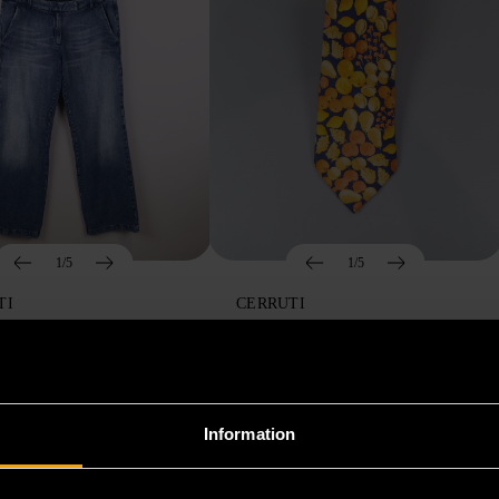
1/5
1/5
TI
CERRUTI
i jeans med rak
Cerrutti 1881- Slips - Siden -
rm
Frukt - Premium Vintage
ick
Mycket gott skick
Information
499 kr