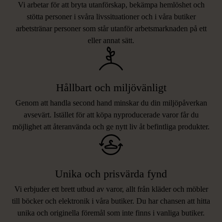
Vi arbetar för att bryta utanförskap, bekämpa hemlöshet och
stötta personer i svåra livssituationer och i våra butiker
arbetstränar personer som står utanför arbetsmarknaden på ett
eller annat sätt.
Hållbart och miljövänligt
Genom att handla second hand minskar du din miljöpåverkan
avsevärt. Istället för att köpa nyproducerade varor får du
möjlighet att återanvända och ge nytt liv åt befintliga produkter.
Unika och prisvärda fynd
Vi erbjuder ett brett utbud av varor, allt från kläder och möbler
LIKNANDE PRODUKTER
till böcker och elektronik i våra butiker. Du har chansen att hitta
unika och originella föremål som inte finns i vanliga butiker.
Hitta produkter som påminner om denna