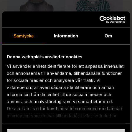
Samtycke
Information
Om
1/5
1/5
Denna webbplats använder cookies
SNÖ OF SWEDEN
RODEBJER
Vi använder enhetsidentifierare för att anpassa innehållet
SNÖ of Sweden -
Rodebjer - Mönstrad topp
och annonserna till användarna, tillhandahålla funktioner
Halsband med
med knappdetalj
för sociala medier och analysera vår trafik. Vi
cirkelhänge
M (38-40)
vidarebefordrar även sådana identifierare och annan
Gott skick
Mycket gott skick
information från din enhet till de sociala medier och
169 kr
annons- och analysföretag som vi samarbetar med.
399 kr
Dessa kan i sin tur kombinera informationen med annan
information som du har tillhandahållit eller som de har
samlat in när du har använt deras tjänster.