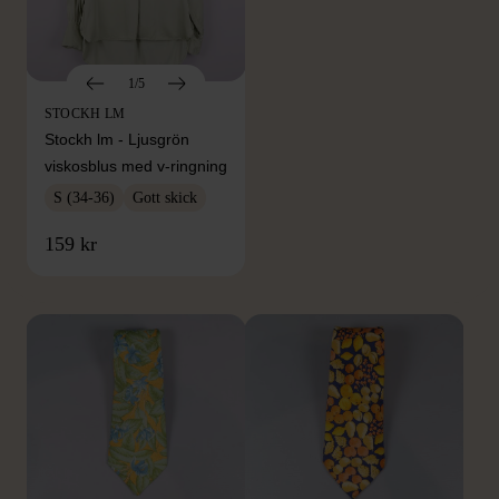
1/5
STOCKH LM
Stockh lm - Ljusgrön
viskosblus med v-ringning
S (34-36)
Gott skick
FRÅN SAMMA VARUMÄRKE
159 kr
Hitta produkter från samma varumärke