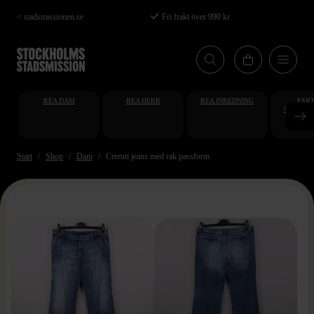
Hoppa
< stadsmissionen.se
Fri frakt över 990 kr
till
huvudinnehåll
REA DAM
REA HERR
REA INREDNING
FAKT
STUDENT
AT
Start
Shop
Dam
Cerruti jeans med rak passform