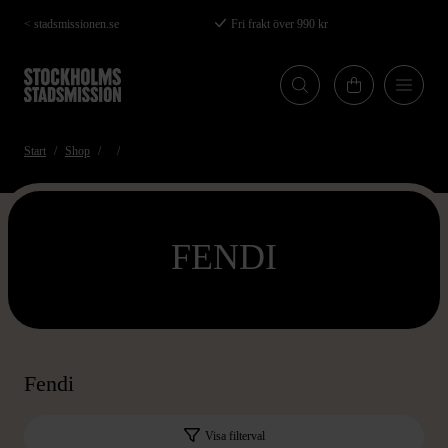
Hoppa
< stadsmissionen.se
Fri frakt över 990 kr
till
huvudinnehåll
Start
Shop
FENDI
Fendi
Visa filterval