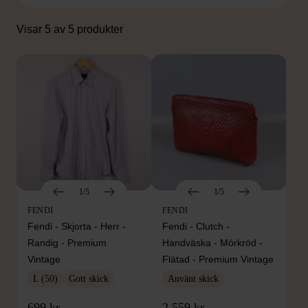
Visar 5 av 5 produkter
1/5
1/5
FENDI
FENDI
Fendi - Skjorta - Herr -
Fendi - Clutch -
Randig - Premium
Handväska - Mörkröd -
Vintage
Flätad - Premium Vintage
L (50)
Gott skick
Använt skick
699 kr
2 559 kr