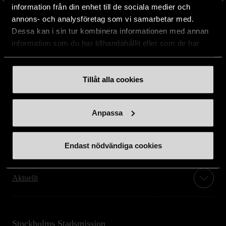
information från din enhet till de sociala medier och
annons- och analysföretag som vi samarbetar med.
Dessa kan i sin tur kombinera informationen med annan
information som du har tillhandahållit eller som de har
samlat in när du har använt deras tjänster.
Stöd oss
Tillåt alla cookies
Hitta till oss
Anpassa
Handla second hand online
Endast nödvändiga cookies
Om oss
Aktuellt
Stockholms Stadsmission