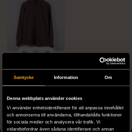
1/5
FENDI
Fendi - Skjorta - Mönster
- Brun - Premium Vintage
Samtycke
Information
Om
XL (52)
Mycket gott skick
Denna webbplats använder cookies
999 kr
Vi använder enhetsidentifierare för att anpassa innehållet
och annonserna till användarna, tillhandahålla funktioner
för sociala medier och analysera vår trafik. Vi
Visar 5 av 5 produkter
vidarebefordrar även sådana identifierare och annan