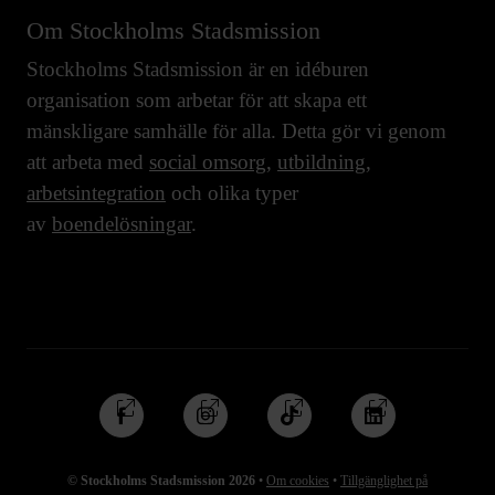
Om Stockholms Stadsmission
Stockholms Stadsmission är en idéburen
organisation som arbetar för att skapa ett
mänskligare samhälle för alla. Detta gör vi genom
att arbeta med
social omsorg
,
utbildning
,
arbetsintegration
och olika typer
av
boendelösningar
.
Följ
Följ
Följ
Följ
oss
oss
oss
oss
på
på
på
på
© Stockholms Stadsmission 2026
•
Om cookies
•
Tillgänglighet på
Facebook
Instagram
TikTok
Linkedin